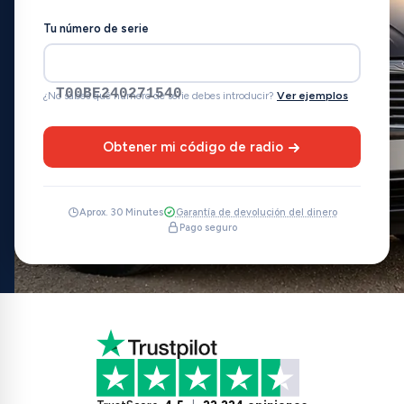
Tu número de serie
T00BE240271540
¿No sabes qué número de serie debes introducir?
Ver ejemplos
Obtener mi código de radio
Aprox. 30 Minutes
Garantía de devolución del dinero
Pago seguro