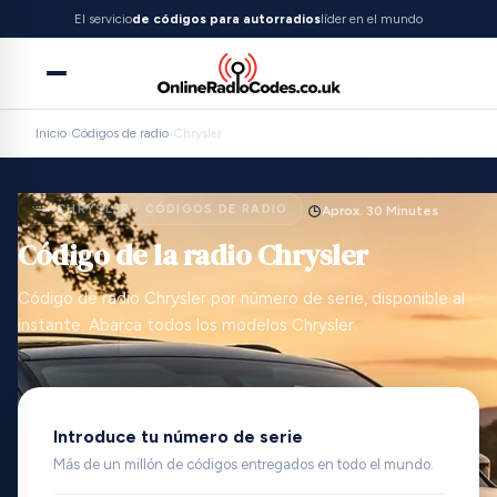
El servicio
de códigos para autorradios
líder en el mundo
Inicio
›
Códigos de radio
›
Chrysler
CHRYSLER · CÓDIGOS DE RADIO
Aprox. 30 Minutes
Código de la radio Chrysler
Código de radio Chrysler por número de serie, disponible al
instante. Abarca todos los modelos Chrysler.
Introduce tu número de serie
Más de un millón de códigos entregados en todo el mundo.