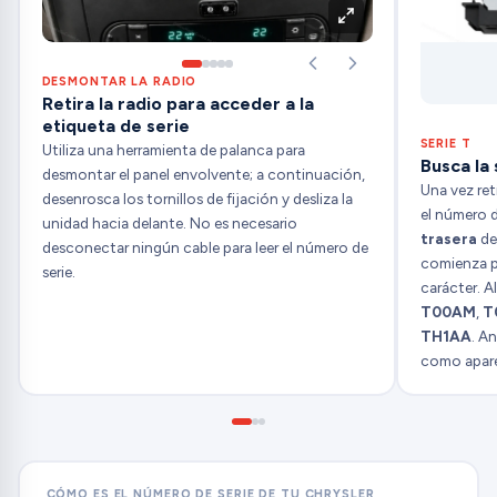
DESMONTAR LA RADIO
Retira la radio para acceder a la
etiqueta de serie
SERIE T
Utiliza una herramienta de palanca para
Busca la 
desmontar el panel envolvente; a continuación,
Una vez ret
desenrosca los tornillos de fijación y desliza la
el número d
unidad hacia delante. No es necesario
trasera
de 
desconectar ningún cable para leer el número de
comienza 
serie.
carácter. A
T00AM
,
T
TH1AA
. A
como aparec
CÓMO ES EL NÚMERO DE SERIE DE TU CHRYSLER