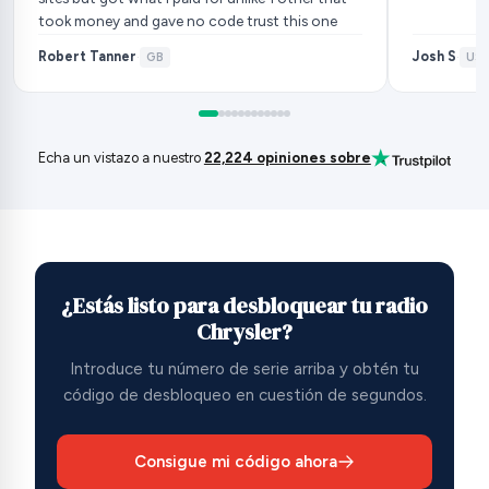
took money and gave no code trust this one
Robert Tanner
Josh S
·
GB
·
US
Echa un vistazo a nuestro
22,224 opiniones sobre
¿Estás listo para desbloquear tu radio
Chrysler?
Introduce tu número de serie arriba y obtén tu
código de desbloqueo en cuestión de segundos.
Consigue mi código ahora