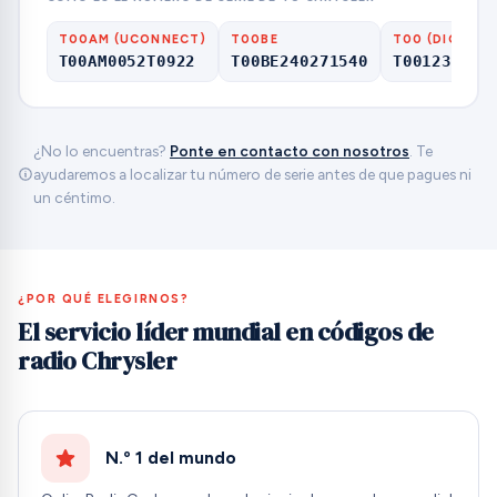
T00AM (UCONNECT)
T00BE
T00 (DIGITS 
T00AM0052T0922
T00BE240271540
T001236037
¿No lo encuentras?
Ponte en contacto con nosotros
. Te
ayudaremos a localizar tu número de serie antes de que pagues ni
un céntimo.
¿POR QUÉ ELEGIRNOS?
El servicio líder mundial en códigos de
radio Chrysler
N.º 1 del mundo