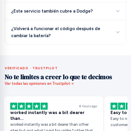
¿Este servicio también cubre a Dodge?
¿Volverá a funcionar el código después de
cambiar la batería?
VERIFICADO · TRUSTPILOT
No te limites a creer lo que te decimos
Ver todas las opiniones en Trustpilot
8 hours ago
worked instantly was a bit dearer
Easy to 
than…
Easy to nav
worked instantly was a bit dearer than other
customer ser
sites but got what I paid for unlike 1 other that