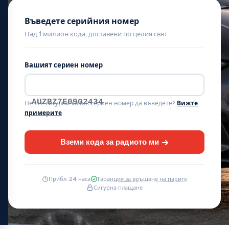
Въведете серийния номер
Над 1 милион кода, доставени по целия свят.
Вашият сериен номер
AUZBZ7E0902434
Не сте сигурни какъв сериен номер да въведете?
Вижте
примерите
Вземи кода за радиото ми
Прибл. 24 часа
Гаранция за връщане на парите
Сигурна плащане