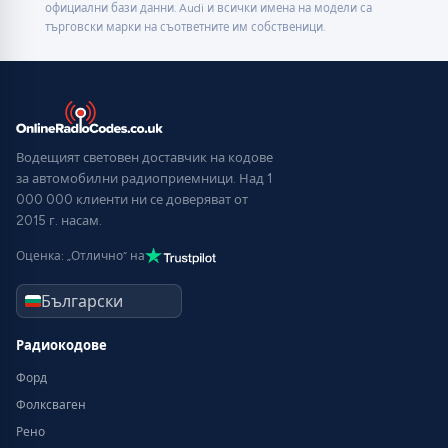
официални бази данни. Audi и всички имена на модели са
търговски марки на съответните им собственици.
Водещият световен доставчик на кодове
за автомобилни радиоприемници. Над 1
000 000 клиенти ни се доверяват от
2015 г. насам.
Оценка: „Отлично“ на
Радиокодове
Форд
Фолксваген
Рено