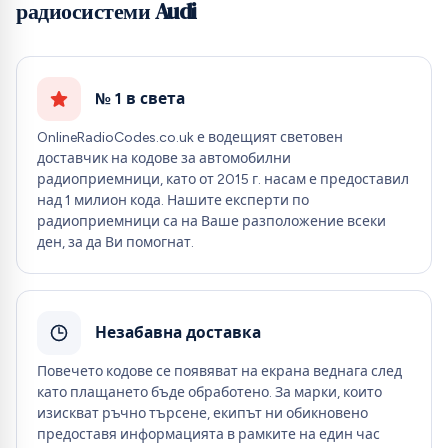
радиосистеми Audi
№ 1 в света
OnlineRadioCodes.co.uk е водещият световен
доставчик на кодове за автомобилни
радиоприемници, като от 2015 г. насам е предоставил
над 1 милион кода. Нашите експерти по
радиоприемници са на Ваше разположение всеки
ден, за да Ви помогнат.
Незабавна доставка
Повечето кодове се появяват на екрана веднага след
като плащането бъде обработено. За марки, които
изискват ръчно търсене, екипът ни обикновено
предоставя информацията в рамките на един час