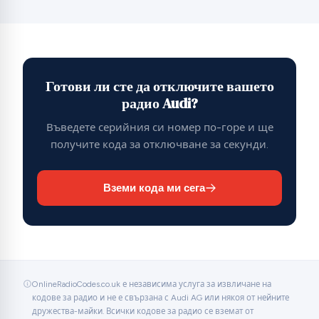
Готови ли сте да отключите вашето
радио Audi?
Въведете серийния си номер по-горе и ще
получите кода за отключване за секунди.
Вземи кода ми сега
OnlineRadioCodes.co.uk е независима услуга за извличане на
кодове за радио и не е свързана с Audi AG или някоя от нейните
дружества-майки. Всички кодове за радио се вземат от