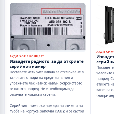
АУДИ СИ
Извадет
АУДИ ХОР / КОНЦЕРТ
Извадете радиото, за да откриете
серийн
серийния номер
Поставете
Поставете четирите ключа за отключване в
ъгловите 
ъгловите отвори на предния панел и
напред. С
упражнете лек натиск навън. Устройството
етикета на
се плъзга напред. Не е необходимо да
започва с
откачвате никакви кабели.
(например
Серийният номер се намира на етикета на
гърба на корпуса, започва с
AUZ
и се състои