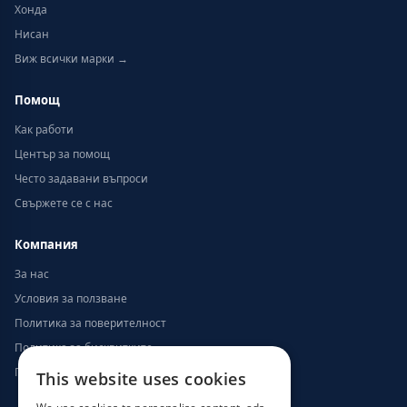
Хонда
Нисан
Виж всички марки →
Помощ
Как работи
Център за помощ
Често задавани въпроси
Свържете се с нас
Компания
За нас
Условия за ползване
Политика за поверителност
Политика за бисквитките
Политика за възстановяване на суми
This website uses cookies