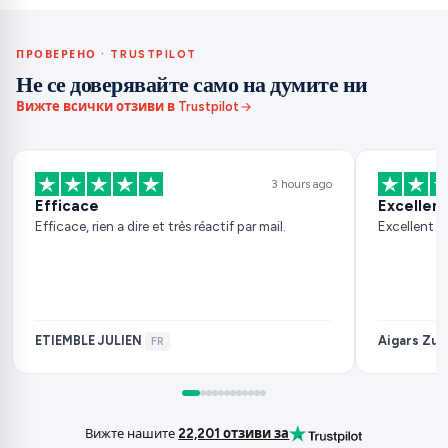
ПРОВЕРЕНО · TRUSTPILOT
Не се доверявайте само на думите ни
Вижте всички отзиви в Trustpilot
3 hours ago
Efficace
Excellent
Efficace, rien a dire et très réactif par mail.
Excellent s
ETIEMBLE JULIEN
Aigars Zuj
·
FR
Вижте нашите
22,201 отзиви за