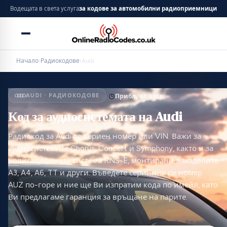
Водещата в света услуга
за кодове за автомобилни радиоприемници
Начало
›
Радиокодове
›
Audi
AUDI · РАДИОКОДОВЕ
Прибл. 24 часа
Код за аудиосистемата на Audi
Радиокод за Audi по сериен номер или VIN. Важи за
аудиосистемите Chorus, Concert и Symphony, както и за
навигационната система RNS-E, монтирани в моделите
A3, A4, A6, TT и други. Въведете серийния си номер
AUZ по-горе и ние ще Ви изпратим кода по имейл, като
Ви предлагаме гаранция за връщане на парите.