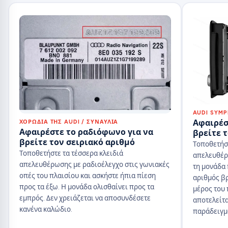
AUDI SYM
Αφαιρέσ
ΧΟΡΩΔΊΑ ΤΗΣ AUDI / ΣΥΝΑΥΛΊΑ
Αφαιρέστε το ραδιόφωνο για να
βρείτε 
βρείτε τον σειριακό αριθμό
Τοποθετήστ
Τοποθετήστε τα τέσσερα κλειδιά
απελευθέρω
απελευθέρωσης με ραδιοέλεγχο στις γωνιακές
τη μονάδα 
οπές του πλαισίου και ασκήστε ήπια πίεση
αριθμός βρ
προς τα έξω. Η μονάδα ολισθαίνει προς τα
μέρος του 
εμπρός. Δεν χρειάζεται να αποσυνδέσετε
αποτελείτα
κανένα καλώδιο.
παράδειγμ