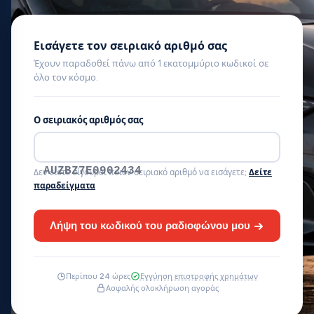
Εισάγετε τον σειριακό αριθμό σας
Έχουν παραδοθεί πάνω από 1 εκατομμύριο κωδικοί σε
όλο τον κόσμο.
Ο σειριακός αριθμός σας
AUZBZ7E0902434
Δεν είστε σίγουροι ποιον σειριακό αριθμό να εισάγετε;
Δείτε
παραδείγματα
Λήψη του κωδικού του ραδιοφώνου μου
Περίπου 24 ώρες
Εγγύηση επιστροφής χρημάτων
Ασφαλής ολοκλήρωση αγοράς