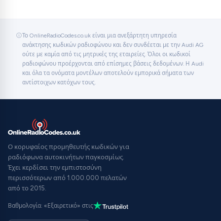
Το OnlineRadioCodes.co.uk είναι μια ανεξάρτητη υπηρεσία
ανάκτησης κωδικών ραδιοφώνου και δεν συνδέεται με την Audi AG
ούτε με καμία από τις μητρικές της εταιρείες. Όλοι οι κωδικοί
ραδιοφώνου προέρχονται από επίσημες βάσεις δεδομένων. Η Audi
και όλα τα ονόματα μοντέλων αποτελούν εμπορικά σήματα των
αντίστοιχων κατόχων τους.
Ο κορυφαίος προμηθευτής κωδικών για
ραδιόφωνα αυτοκινήτων παγκοσμίως.
Έχει κερδίσει την εμπιστοσύνη
περισσότερων από 1.000.000 πελατών
από το 2015.
Βαθμολογία: «Εξαιρετικό» στις