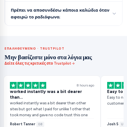
Πρέπει να αποσυνδέσω κάποια καλώδια όταν
αφαιρώ το ραδιόφωνο;
ΕΠΑΛΗΘΕΥΜΈΝΟ · TRUSTPILOT
Μην βασίζεστε μόνο στα λόγια μας
Δείτε όλες τις κριτικές στο Trustpilot
8 hours ago
worked instantly was a bit dearer
Easy to 
than…
Easy to nav
worked instantly was a bit dearer than other
customer ser
sites but got what I paid for unlike 1 other that
took money and gave no code trust this one
Robert Tanner
Josh S
·
GB
·
US