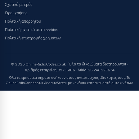
Σχετικά με εμάς
Όροι χρήσης
Πολιτική απορρήτου
Πολιτική σχετικά με τα cookies
Πολιτική επιστροφής χρημάτων
© 2026 OnlineRadioCodes.co.uk · Όλα τα δικαιώματα διατηρούνται ·
Αριθμός εταιρείας 09736186 · ΑΦΜ GB 246 2256 14
Όλα τα εμπορικά σήματα ανήκουν στους αντίστοιχους ιδιοκτήτες τους. Το
OnlineRadioCodes.co.uk δεν συνδέεται με κανέναν κατασκευαστή αυτοκινήτων.