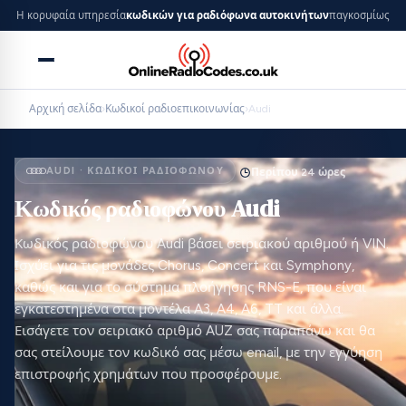
Η κορυφαία υπηρεσία
κωδικών για ραδιόφωνα αυτοκινήτων
παγκοσμίως
Αρχική σελίδα
›
Κωδικοί ραδιοεπικοινωνίας
›
Audi
AUDI · ΚΩΔΙΚΟΊ ΡΑΔΙΟΦΏΝΟΥ
Περίπου 24 ώρες
Κωδικός ραδιοφώνου Audi
Κωδικός ραδιοφώνου Audi βάσει σειριακού αριθμού ή VIN.
Ισχύει για τις μονάδες Chorus, Concert και Symphony,
καθώς και για το σύστημα πλοήγησης RNS-E, που είναι
εγκατεστημένα στα μοντέλα A3, A4, A6, TT και άλλα.
Εισάγετε τον σειριακό αριθμό AUZ σας παραπάνω και θα
σας στείλουμε τον κωδικό σας μέσω email, με την εγγύηση
επιστροφής χρημάτων που προσφέρουμε.