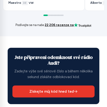
Maestro
Alberto
VW
·
DE
·
·
ES
Podívejte se na naše
22,206 recenze na
Jste připraveni odemknout své rádio
Audi?
Zadejte výše své sériové číslo a během několika
sekund získáte odblokovací kód.
Získejte můj kód hned teď