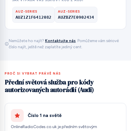
JAK VYPADÁ VÁŠ SÉRIOVÝ KÓD Z AUDI
AUZ-SERIES
AUZ-SERIES
AUZ1Z1F6412082
AUZBZ7E0902434
Nemůžete ho najít?
Kontaktujte nás
. Pomůžeme vám sériové
číslo najít, ještě než zaplatíte jediný cent.
PROČ SI VYBRAT PRÁVĚ NÁS
Přední světová služba pro kódy
autorizovaných autorádií (Audi)
Číslo 1 na světě
OnlineRadioCodes.co.uk je předním světovým