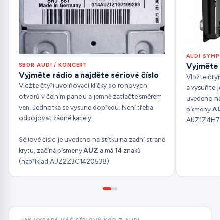
AUDI SYM
Vyjměte r
SBOR AUDI / KONCERT
Vyjměte rádio a najděte sériové číslo
Vložte čtyř
Vložte čtyři uvolňovací klíčky do rohových
a vysuňte j
otvorů v čelním panelu a jemně zatlačte směrem
uvedeno na 
ven. Jednotka se vysune dopředu. Není třeba
písmeny
A
odpojovat žádné kabely.
AUZ1Z4H7
Sériové číslo je uvedeno na štítku na zadní straně
krytu, začíná písmeny
AUZ
a má 14 znaků
(například AUZ2Z3C1420538).