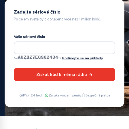
Zadejte sériové číslo
Po celém světě bylo doručeno více než 1 milion kódů.
Vaše sériové číslo
AUZBZ7E0902434
Nevíte, jaké sériové číslo zadat?
Podívejte se na příklady
Získat kód k mému rádiu
Přibl. 24 hodin
Záruka vrácení peněz
Bezpečná platba