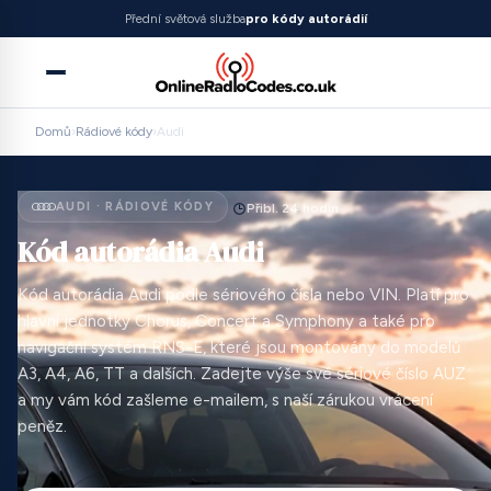
Přední světová služba
pro kódy autorádií
Domů
›
Rádiové kódy
›
Audi
AUDI · RÁDIOVÉ KÓDY
Přibl. 24 hodin
Kód autorádia Audi
Kód autorádia Audi podle sériového čísla nebo VIN. Platí pro
hlavní jednotky Chorus, Concert a Symphony a také pro
navigační systém RNS-E, které jsou montovány do modelů
A3, A4, A6, TT a dalších. Zadejte výše své sériové číslo AUZ
a my vám kód zašleme e-mailem, s naší zárukou vrácení
peněz.