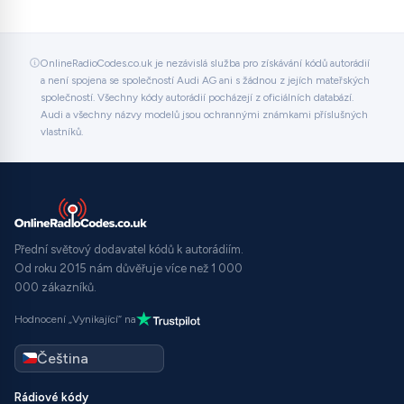
OnlineRadioCodes.co.uk je nezávislá služba pro získávání kódů autorádií
a není spojena se společností Audi AG ani s žádnou z jejích mateřských
společností. Všechny kódy autorádií pocházejí z oficiálních databází.
Audi a všechny názvy modelů jsou ochrannými známkami příslušných
vlastníků.
Přední světový dodavatel kódů k autorádiím.
Od roku 2015 nám důvěřuje více než 1 000
000 zákazníků.
Hodnocení „Vynikající“ na
Rádiové kódy