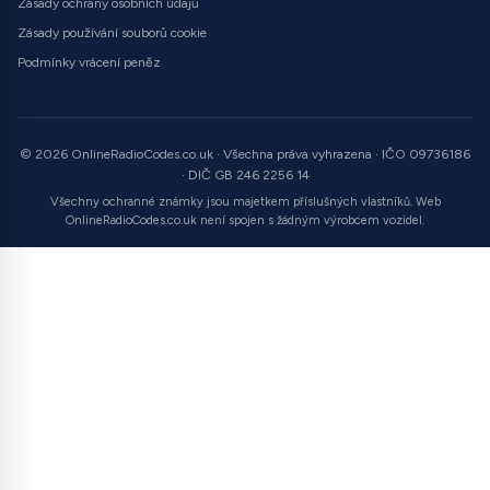
Zásady ochrany osobních údajů
Zásady používání souborů cookie
Podmínky vrácení peněz
© 2026 OnlineRadioCodes.co.uk · Všechna práva vyhrazena · IČO 09736186
· DIČ GB 246 2256 14
Všechny ochranné známky jsou majetkem příslušných vlastníků. Web
OnlineRadioCodes.co.uk není spojen s žádným výrobcem vozidel.