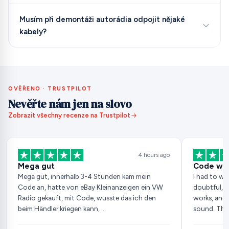
Musím při demontáži autorádia odpojit nějaké
kabely?
OVĚŘENO · TRUSTPILOT
Nevěřte nám jen na slovo
Zobrazit všechny recenze na Trustpilot
4 hours ago
Mega gut
Code wor
Mega gut, innerhalb 3-4 Stunden kam mein
I had to wai
Code an, hatte von eBay Kleinanzeigen ein VW
doubtful, b
Radio gekauft, mit Code, wusste das ich den
works, and 
beim Händler kriegen kann, …
sound. Tha