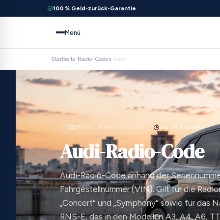
100 % Geld-zurück-Garantie
Menü
Startseite
›
Radio-Codes
›
Audi
AUDI · RADIO-CODES
Ca. 24 Stunden
Audi-Radio-Code
Audi-Radio-Code anhand der Seriennumme
Fahrgestellnummer (VIN). Gilt für die Radio
„Concert“ und „Symphony“ sowie für das 
RNS-E, das in den Modellen A3, A4, A6, T