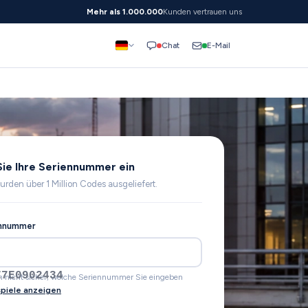
Mehr als 1.000.000
Kunden vertrauen uns
E-Mail
Chat
ie Ihre Seriennummer ein
urden über 1 Million Codes ausgeliefert.
ennummer
Z1F6412082
ch nicht sicher, welche Seriennummer Sie eingeben
spiele anzeigen