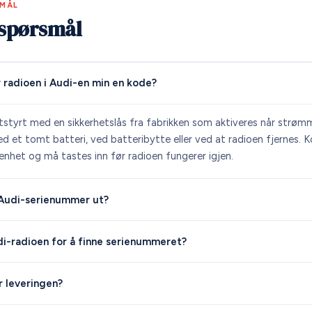
SMÅL
e spørsmål
 radioen i Audi-en min en kode?
utstyrt med en sikkerhetslås fra fabrikken som aktiveres når strøm
d et tomt batteri, ved batteribytte eller ved at radioen fjernes. K
enhet og må tastes inn før radioen fungerer igjen.
 Audi-serienummer ut?
di-radioen for å finne serienummeret?
r leveringen?