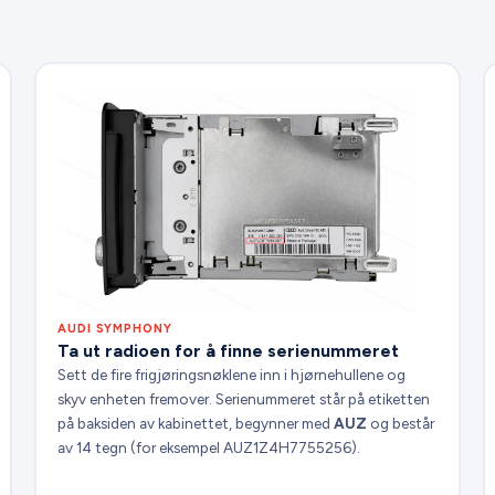
AUDI SYMPHONY
Ta ut radioen for å finne serienummeret
Sett de fire frigjøringsnøklene inn i hjørnehullene og
skyv enheten fremover. Serienummeret står på etiketten
på baksiden av kabinettet, begynner med
AUZ
og består
av 14 tegn (for eksempel AUZ1Z4H7755256).