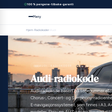
100 % pengene-tilbake-garanti
Meny
Hjem
›
Radiokoder
›
Audi
AUDI · RADIOKODER
Ca. 24 timer
Audi-radiokode
Audi-radiokode basert på serienummer elle
Chorus-, Concert- og Symphony-radioenh
E-navigasjonssystemet, som finnes i A3, A4
modeller. Skriv inn AUZ-serienummeret ditt