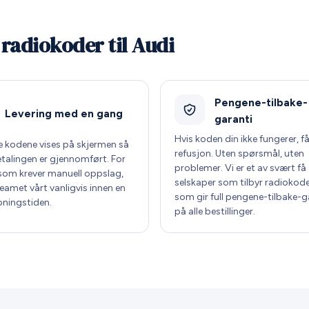
 radiokoder til Audi
Pengene-tilbake-
Levering med en gang
garanti
Hvis koden din ikke fungerer, få
te kodene vises på skjermen så
refusjon. Uten spørsmål, uten
etalingen er gjennomført. For
problemer. Vi er et av svært få
som krever manuell oppslag,
selskaper som tilbyr radiokode
teamet vårt vanligvis innen en
som gir full pengene-tilbake-g
pningstiden.
på alle bestillinger.