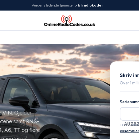
Verdens ledende tjeneste for
bilradiokoder
Skriv i
Over 1 mill
Serienumm
r VIN. Gjelder
etene samt RNS-
AUZ1
Er du usikk
, A6, TT og flere
eksempler
 ovenfor, så