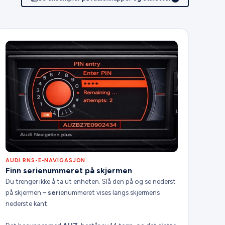
AUDI RNS-E-NAVIGASJON
Finn serienummeret på skjermen
Du trenger ikke å ta ut enheten. Slå den på og se nederst
på skjermen –
ser
ienummeret vises langs skjermens
nederste kant.