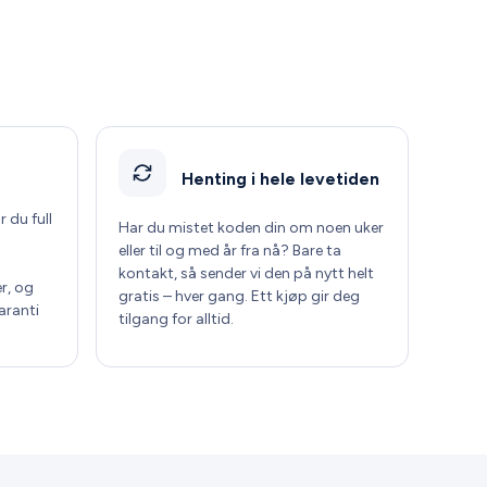
Henting i hele levetiden
r du full
Har du mistet koden din om noen uker
eller til og med år fra nå? Bare ta
kontakt, så sender vi den på nytt helt
r, og
gratis – hver gang. Ett kjøp gir deg
aranti
tilgang for alltid.