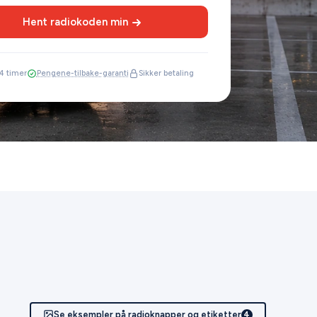
Hent radiokoden min
4 timer
Pengene-tilbake-garanti
Sikker betaling
Se eksempler på radioknapper og etiketter
4