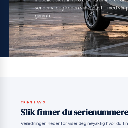
sender vi deg koden via e-post – med vår 
garanti.
TRINN 1 AV 3
Slik finner du serienummeret
Veiledningen nedenfor viser deg nøyaktig hvor du f