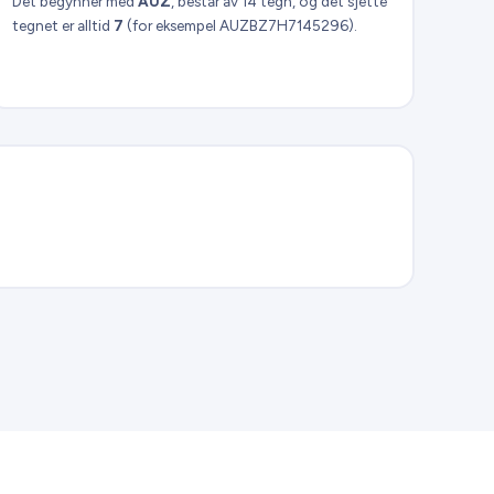
Det begynner med
AUZ
, består av 14 tegn, og det sjette
tegnet er alltid
7
(for eksempel AUZBZ7H7145296).