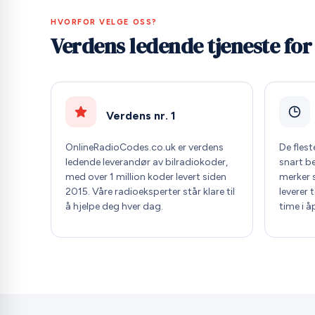
HVORFOR VELGE OSS?
Verdens ledende tjeneste for
Verdens nr. 1
OnlineRadioCodes.co.uk er verdens
De fles
ledende leverandør av bilradiokoder,
snart b
med over 1 million koder levert siden
merker 
2015. Våre radioeksperter står klare til
leverer 
å hjelpe deg hver dag.
time i å