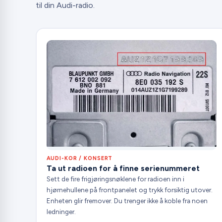
til din Audi-radio.
AUDI-KOR / KONSERT
Ta ut radioen for å finne serienummeret
Sett de fire frigjøringsnøklene for radioen inn i
hjørnehullene på frontpanelet og trykk forsiktig utover.
Enheten glir fremover. Du trenger ikke å koble fra noen
ledninger.