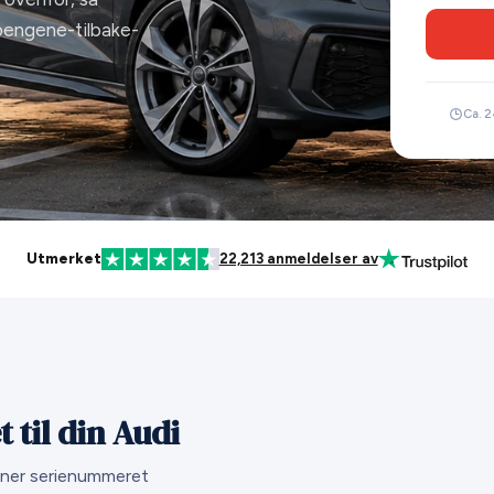
pengene-tilbake-
Ca. 2
Utmerket
22,213 anmeldelser av
 til din Audi
inner serienummeret