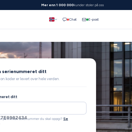
Mer enn 1 000 000
kunder stoler på oss
E-post
Chat
nn serienummeret ditt
ion koder er levert over hele verden.
eret ditt
Z1F6412082
er på hvilket serienummer du skal oppgi?
Se