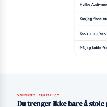
Hvilke Audi-mo
Kan jeg finne A
Koden min funge
Må jeg koble fra
VERIFISERT · TRUSTPILOT
Du trenger ikke bare å stole p