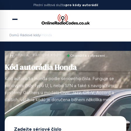
Přední světová služba
pro kódy autorádií
Domů
›
Rádiové kódy
›
Honda
HONDA · RÁDIOVÉ KÓDY
Okamžité zobrazení
Kód autorádia Honda
Kód autorádia Honda podle sériového čísla. Funguje se
sériovými čísly typu U, L nebo S/N a také s navigačními
systémy Gathers u modelů Civic, Jazz, CR-V, Accord a
dalších; většina kódů je doručena během několika minut.
Zadejte sériové číslo