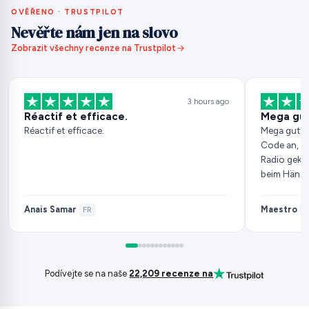
OVĚŘENO · TRUSTPILOT
Nevěřte nám jen na slovo
Zobrazit všechny recenze na Trustpilot
3 hours ago
Réactif et efficace.
Mega gu
Réactif et efficace.
Mega gut, 
Code an, h
Radio gekau
beim Händle
Anais Samar
Maestro
·
FR
·
D
Podívejte se na naše
22,209 recenze na