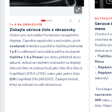
DOTYKOVÝ 
Sériové 
1 + 6 NA OBRAZOVCE
menu
Získejte sériové číslo z obrazovky
Chcete-li z
Určeno pro autorádia Honda bez navigačního
otevřete s
displeje. Zapněte zapalování a autorádio, poté
Podržte sti
současně
stiskněte a podržte tlačítka předvoleb
dokud se o
1 a 6
(u některých autorádií podržte současně
•
Tlačítko 
tlačítka 1, 6 a Power
) po dobu přibližně dvou
Menu
sekund, dokud se nezmění zobrazení na displeji.
•
, Napájen
Sériové číslo se zobrazí buď jako číslo
U
a číslo
L
•
, Napájen
(například U2154 L2135), nebo jako jedno číslo
sekundy)
S/N
(například S/N 2602353). Zadejte formát,
který se zobrazí na vaší obrazovce.
. Poté klep
nastavení
HMI
nebo
číslo. Klep