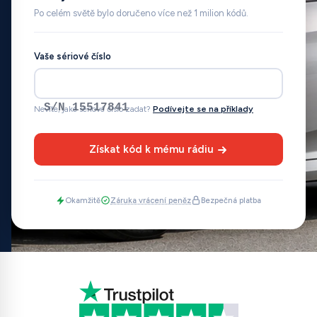
Po celém světě bylo doručeno více než 1 milion kódů.
Vaše sériové číslo
S/N 15517841
Nevíte, jaké sériové číslo zadat?
Podívejte se na příklady
Získat kód k mému rádiu
Okamžitě
Záruka vrácení peněz
Bezpečná platba