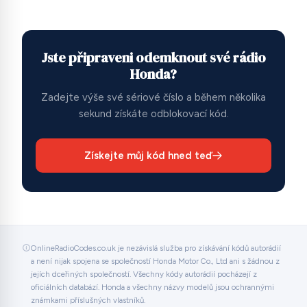
Jste připraveni odemknout své rádio
Honda?
Zadejte výše své sériové číslo a během několika
sekund získáte odblokovací kód.
Získejte můj kód hned teď
OnlineRadioCodes.co.uk je nezávislá služba pro získávání kódů autorádií
a není nijak spojena se společností Honda Motor Co., Ltd ani s žádnou z
jejích dceřiných společností. Všechny kódy autorádií pocházejí z
oficiálních databází. Honda a všechny názvy modelů jsou ochrannými
známkami příslušných vlastníků.