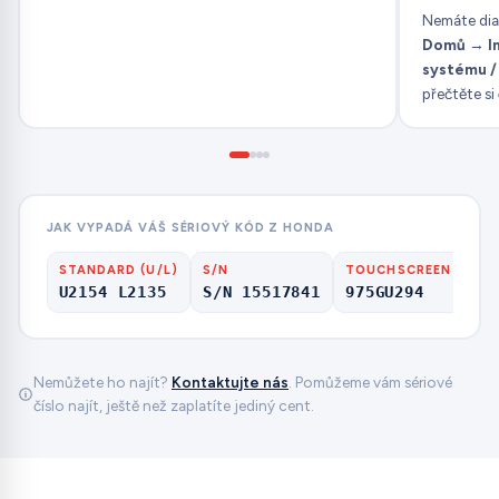
Nemáte dia
Domů
→
I
systému / 
přečtěte si
JAK VYPADÁ VÁŠ SÉRIOVÝ KÓD Z HONDA
STANDARD (U/L)
S/N
TOUCHSCREEN
NA
U2154 L2135
S/N 15517841
975GU294
HF
Nemůžete ho najít?
Kontaktujte nás
. Pomůžeme vám sériové
číslo najít, ještě než zaplatíte jediný cent.