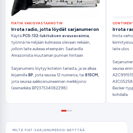
FIATIN VAKIOVASTAANOTIN
CONTINENT
Irrota radio, jotta löydät sarjanumeron
Irrota ra
Käytä
PC5-132-lukituksen avausavaimia
,
Irrota verho
työnnä ne neljään kulmassa olevaan reikään,
kiinnitysruu
jolloin laite aukeaa eteenpäin. Saatavilla
laite ulos.
Amazonista muutaman punnan hintaan.
Sarjanumero
Sarjanumero löytyy kotelon tarrasta, ja se alkaa
seuraa enin
kirjaimilla
BP
, joita seuraa 12 numeroa, tai
815CM,
A2C991519
jota seuraa aakkosnumeerinen merkkijono
A3C0525870
(esimerkiksi BP237534082298).
Becker-tyy
kohdalla.
MILTÄ FIAT-SARJANUMEROSI NÄYTTÄÄ