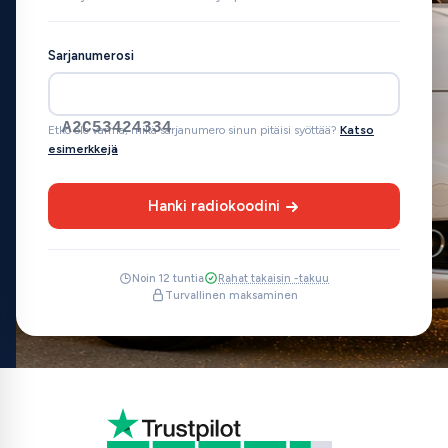
Sarjanumerosi
A2C53424334
Etkö ole varma, mikä sarjanumero sinun pitäisi syöttää?
Katso
esimerkkejä
Hanki radiokoodini
Noin 12 tuntia
Rahat takaisin -takuu
Turvallinen maksaminen