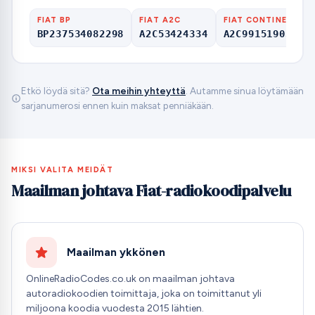
FIAT BP
FIAT A2C
FIAT CONTINENTAL
BP237534082298
A2C53424334
A2C99151903000
Etkö löydä sitä?
Ota meihin yhteyttä
. Autamme sinua löytämään
sarjanumerosi ennen kuin maksat penniäkään.
MIKSI VALITA MEIDÄT
Maailman johtava Fiat-radiokoodipalvelu
Maailman ykkönen
OnlineRadioCodes.co.uk on maailman johtava
autoradiokoodien toimittaja, joka on toimittanut yli
miljoona koodia vuodesta 2015 lähtien.