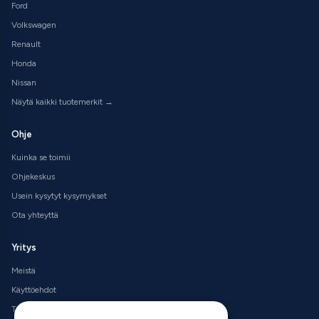
Ford
Volkswagen
Renault
Honda
Nissan
Näytä kaikki tuotemerkit →
Ohje
Kuinka se toimii
Ohjekeskus
Usein kysytyt kysymykset
Ota yhteyttä
Yritys
Meistä
Käyttöehdot
Tietosuojakäytäntö