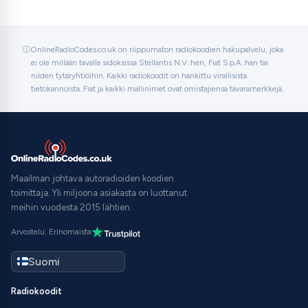
OnlineRadioCodes.co.uk on riippumaton radiokoodien hakupalvelu, joka
ei ole millään tavalla sidoksissa Stellantis N.V.:hen, Fiat S.p.A.:han tai
niiden tytäryhtiöihin. Kaikki radiokoodit on hankittu virallisista
tietokannoista. Fiat ja kaikki mallinimet ovat omistajiensa tavaramerkkejä.
Maailman johtava autoradioiden koodien
toimittaja. Yli miljoona asiakasta on luottanut
meihin vuodesta 2015 lähtien.
Arvostelu: Erinomaista
Radiokoodit