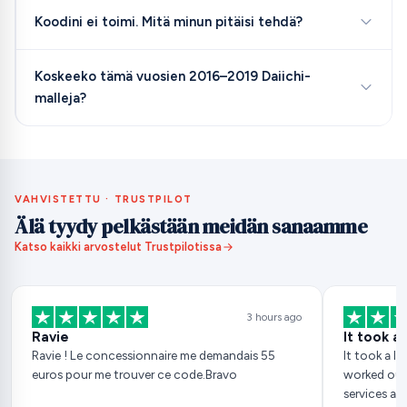
Koodini ei toimi. Mitä minun pitäisi tehdä?
Koskeeko tämä vuosien 2016–2019 Daiichi-
malleja?
VAHVISTETTU · TRUSTPILOT
Älä tyydy pelkästään meidän sanaamme
Katso kaikki arvostelut Trustpilotissa
3 hours ago
Ravie
It took a
Ravie ! Le concessionnaire me demandais 55
It took a l
euros pour me trouver ce code.Bravo
worked out perfectly. I w
services ag