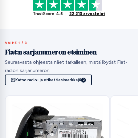
TrustScore
4.5
|
22,213 arvostelut
VAIHE 1 / 3
Fiat:n sarjanumeron etsiminen
Seuraavasta ohjeesta näet tarkalleen, mistä löydät Fiat-
radion sarjanumeron.
Katso radio- ja etikettiesimerkkejä
2