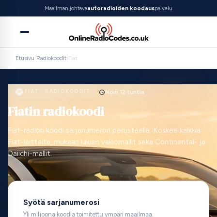
Maailman johtava
autoradioiden koodaus
palvelu
Etusivu
›
Radiokoodit
›
Fiat
FIAT · RADIOKOODIT
Noin 12 tuntia
Fiatin radiokoodi
Fiat-radion koodi sarjanumeron perusteella. Koskee kaikkia
Fiat-laitteita, mukaan lukien vakiomallit sekä Continental- ja
Daiichi-mallit.
Syötä sarjanumerosi
Yli miljoona koodia toimitettu ympäri maailmaa.