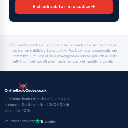
Richiedi subito il mio codice
OnlineRadioCodes.co.uk è un servizio indipendente di recupero codici
radio e non è affiliato a Stellantis N.V., Fiat S.p.A. né a nessuna delle loro
controllate. Tutti i codici radio provengono da banche dati ufficiali. Fiat e
tutti i nomi dei modelli sono marchi registrati dei rispettivi proprietari.
Il fornitore leader mondiale di codici per
autoradio. Scelto da oltre 1.000.000 di
clienti dal 2015.
Valutato l'Eccellente