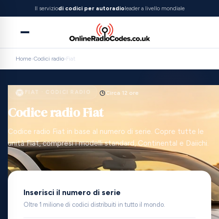
Il servizio
di codici per autoradio
leader a livello mondiale
Home
›
Codici radio
›
Fiat
FIAT · CODICI RADIO
Circa 12 ore
Codice radio Fiat
Codice radio Fiat in base al numero di serie. Copre tutte le
unità Fiat, compresi i modelli standard, Continental e Daiichi.
Inserisci il numero di serie
Oltre 1 milione di codici distribuiti in tutto il mondo.