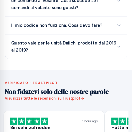
un comando al volante. Cosa succede se i
comandi al volante sono guasti?
Il mio codice non funziona. Cosa devo fare?
Questo vale per le unità Daiichi prodotte dal 2016
al 2019?
VERIFICATO · TRUSTPILOT
Non fidatevi solo delle nostre parole
Visualizza tutte le recensioni su Trustpilot
1 hour ago
Bin sehr zufrieden
Hätte ni