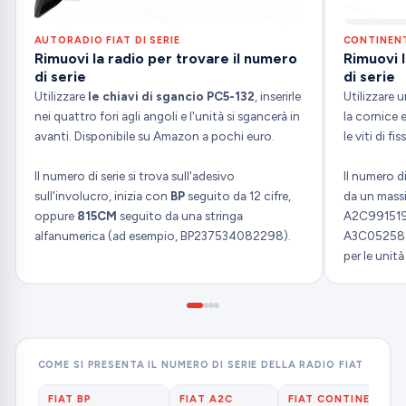
AUTORADIO FIAT DI SERIE
CONTINENT
Rimuovi la radio per trovare il numero
Rimuovi l
di serie
di serie
Utilizzare
le chiavi di sgancio PC5-132
, inserirle
Utilizzare u
nei quattro fori agli angoli e l'unità si sgancerà in
la cornice 
avanti. Disponibile su Amazon a pochi euro.
le viti di fi
Il numero di serie si trova sull'adesivo
Il numero di
sull'involucro, inizia con
BP
seguito da 12 cifre,
da un massi
oppure
815CM
seguito da una stringa
A2C99151
alfanumerica (ad esempio, BP237534082298).
A3C05258
per le unit
COME SI PRESENTA IL NUMERO DI SERIE DELLA RADIO FIAT
FIAT BP
FIAT A2C
FIAT CONTINENTAL