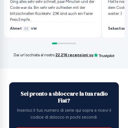
Ging alles sehr sehr schnell, paar Minuten und der
Hätte nie g
Code war da. Bin sehr sehr zufrieden mit der
dem Code. 
blitzschnellen Rückkehr. 23€ sind auch ein Fairer
weiter :)
Preis.Empfe…
Ahmet
Sebastian
VW
·
DE
·
·
Dai un'occhiata al nostro
22,216 recensioni su
Sei pronto a sbloccare la tua radio
Fiat?
Inserisci il tuo numero di serie qui sopra e ricevi il
codice di sblocco in pochi secondi.