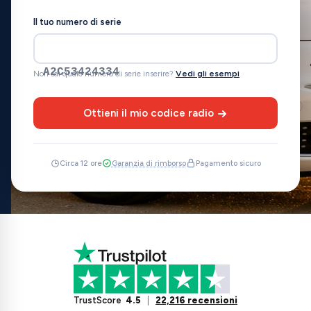
Il tuo numero di serie
A2C53424334
Non sai quale numero di serie inserire?
Vedi gli esempi
Ottieni il mio codice radio
Circa 12 ore
Garanzia di rimborso
Pagamento sicuro
TrustScore
4.5
|
22,216 recensioni