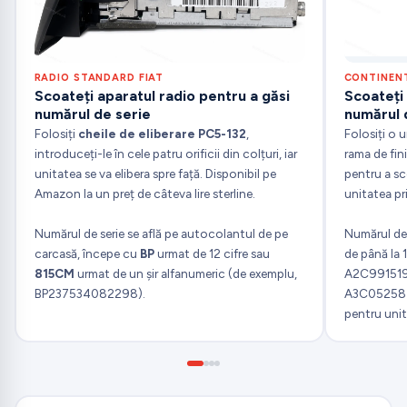
RADIO STANDARD FIAT
CONTINENT
Scoateți aparatul radio pentru a găsi
Scoateți 
numărul de serie
numărul 
Folosiți
cheile de eliberare PC5-132
,
Folosiți o 
introduceți-le în cele patru orificii din colțuri, iar
rama de fin
unitatea se va elibera spre față. Disponibil pe
pentru a sc
Amazon la un preț de câteva lire sterline.
unitatea pri
Numărul de serie se află pe autocolantul de pe
Numărul de
carcasă, începe cu
BP
urmat de 12 cifre sau
de până la 
815CM
urmat de un șir alfanumeric (de exemplu,
A2C99151
BP237534082298).
A3C052587
pentru unit