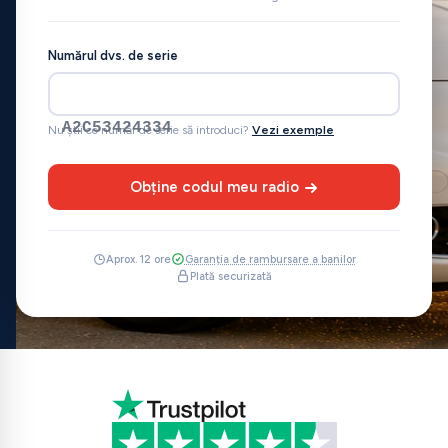
Numărul dvs. de serie
A2C53424334
Nu știi ce număr de serie să introduci?
Vezi exemple
Obține codul meu radio
Aprox. 12 ore
Garanția de rambursare a banilor
Plată securizată