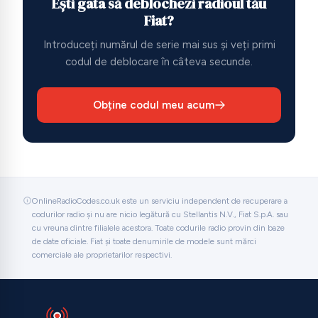
Ești gata să deblochezi radioul tău
Fiat?
Introduceți numărul de serie mai sus și veți primi
codul de deblocare în câteva secunde.
Obține codul meu acum
OnlineRadioCodes.co.uk este un serviciu independent de recuperare a
codurilor radio și nu are nicio legătură cu Stellantis N.V., Fiat S.p.A. sau
cu vreuna dintre filialele acestora. Toate codurile radio provin din baze
de date oficiale. Fiat și toate denumirile de modele sunt mărci
comerciale ale proprietarilor respectivi.