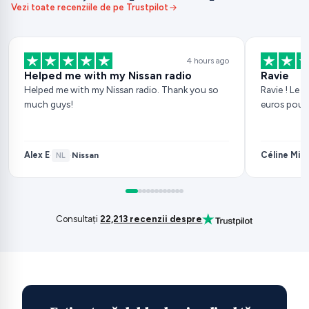
Vezi toate recenziile de pe Trustpilot
4 hours ago
Helped me with my Nissan radio
Ravie
Helped me with my Nissan radio. Thank you so
Ravie ! Le 
much guys!
euros pour
Alex E
Céline Mila
Nissan
·
NL
·
Consultați
22,213 recenzii despre