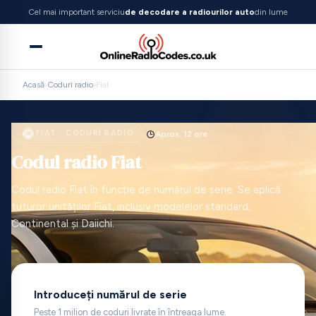
Cel mai important serviciu
de decodare a radiourilor auto
din lume
Acasă
›
Coduri radio
›
Fiat
FIAT · CODURI RADIO
Aprox. 12 ore
Codul radio Fiat
Codul radio Fiat în funcție de numărul de serie. Se aplică
tuturor unităților Fiat, inclusiv modelelor standard,
Continental și Daiichi.
Introduceți numărul de serie
Peste 1 milion de coduri livrate în întreaga lume.