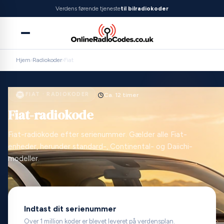
Verdens førende tjeneste
til bilradiokoder
Hjem
›
Radiokoder
›
Fiat
FIAT · RADIOKODER
Ca. 12 timer
Fiat-radiokode
Fiat-radiokode efter serienummer. Gælder alle Fiat-
enheder, herunder standard-, Continental- og Daiichi-
modeller.
Indtast dit serienummer
Over 1 million koder er blevet leveret på verdensplan.