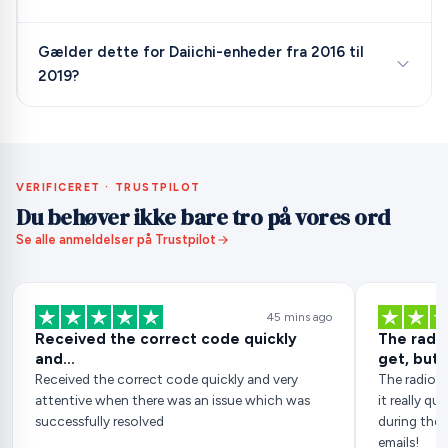
Gælder dette for Daiichi-enheder fra 2016 til
2019?
VERIFICERET · TRUSTPILOT
Du behøver ikke bare tro på vores ord
Se alle anmeldelser på Trustpilot
45 mins ago
Received the correct code quickly
The radio
and…
get, but..
Received the correct code quickly and very
The radio c
attentive when there was an issue which was
it really q
successfully resolved
during the 
emails!