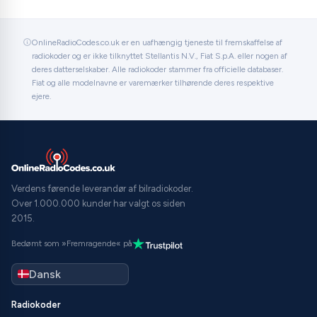
OnlineRadioCodes.co.uk er en uafhængig tjeneste til fremskaffelse af
radiokoder og er ikke tilknyttet Stellantis N.V., Fiat S.p.A. eller nogen af
deres datterselskaber. Alle radiokoder stammer fra officielle databaser.
Fiat og alle modelnavne er varemærker tilhørende deres respektive
ejere.
Verdens førende leverandør af bilradiokoder.
Over 1.000.000 kunder har valgt os siden
2015.
Bedømt som »Fremragende« på
Radiokoder