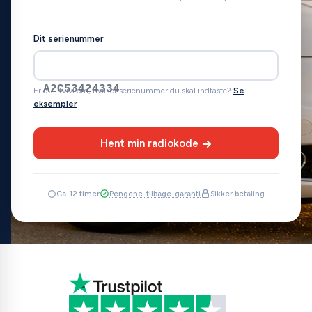
Dit serienummer
A2C53424334
Er du i tvivl om, hvilket serienummer du skal indtaste?
Se
eksempler
Hent min radiokode
Ca. 12 timer
Pengene-tilbage-garanti
Sikker betaling