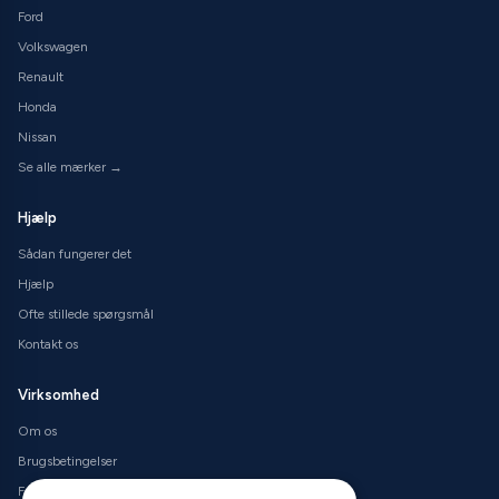
Ford
Volkswagen
Renault
Honda
Nissan
Se alle mærker →
Hjælp
Sådan fungerer det
Hjælp
Ofte stillede spørgsmål
Kontakt os
Virksomhed
Om os
Brugsbetingelser
Fortrolighedspolitik