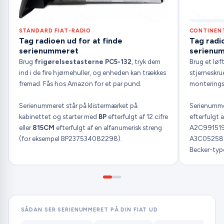
STANDARD FIAT-RADIO
CONTINENT
Tag radioen ud for at finde
Tag radio
serienummeret
serienu
Brug
frigørelsestasterne PC5-132
, tryk dem
Brug et løf
ind i de fire hjørnehuller, og enheden kan trækkes
stjerneskrue
fremad. Fås hos Amazon for et par pund.
monterings
Serienummeret står på klistermærket på
Serienumme
kabinettet og starter med
BP
efterfulgt af 12 cifre
efterfulgt a
eller
815CM
efterfulgt af en alfanumerisk streng
A2C991519
(for eksempel BP237534082298).
A3C052587
Becker-typ
SÅDAN SER SERIENUMMERET PÅ DIN FIAT UD