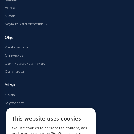
Honda
Nissan
Näytä kaikki tuotemerkit →
Ohje
Kuinka se toimii
Ohjekeskus
Usein kysytyt kysymykset
Ota yhteyttä
Yritys
Meistä
Käyttöehdot
Tietosuojakäytäntö
This website uses cookies
Evästekäytäntö
Palautuskäytäntö
We use cookies to personalise content, ads
and to analyse our traffic. We also share