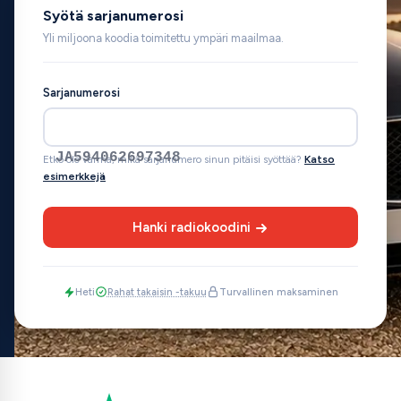
Syötä sarjanumerosi
Yli miljoona koodia toimitettu ympäri maailmaa.
Sarjanumerosi
JA594062697348
Etkö ole varma, mikä sarjanumero sinun pitäisi syöttää?
Katso
esimerkkejä
Hanki radiokoodini
Heti
Rahat takaisin -takuu
Turvallinen maksaminen