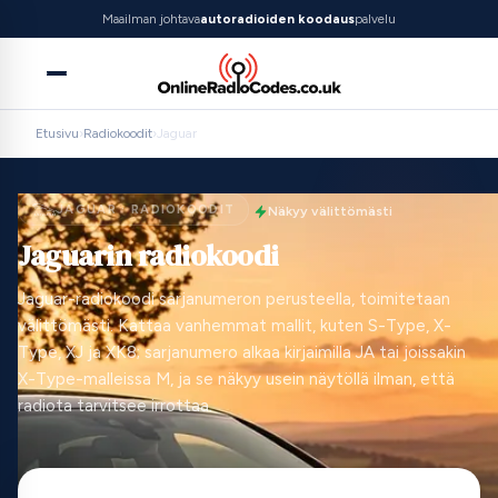
Maailman johtava
autoradioiden koodaus
palvelu
Etusivu
›
Radiokoodit
›
Jaguar
JAGUAR · RADIOKOODIT
Näkyy välittömästi
Jaguarin radiokoodi
Jaguar-radiokoodi sarjanumeron perusteella, toimitetaan
välittömästi. Kattaa vanhemmat mallit, kuten S-Type, X-
Type, XJ ja XK8; sarjanumero alkaa kirjaimilla JA tai joissakin
X-Type-malleissa M, ja se näkyy usein näytöllä ilman, että
radiota tarvitsee irrottaa.