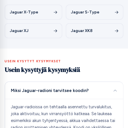
Jaguar X-Type
Jaguar S-Type
Jaguar XJ
Jaguar XK8
USEIN KYSYTYT KYSYMYKSET
Usein kysyttyjä kysymyksiä
Miksi Jaguar-radioni tarvitsee koodin?
Jaguar-radioissa on tehtaalla asennettu turvalukitus,
joka aktivoituu, kun virransyöttö katkeaa. Se laukeaa
esimerkiksi akun tyhjentyessä, akkua vaihdettaessa tai
radion irrottamisen yhteydessä. Koodi on yksilöllinen