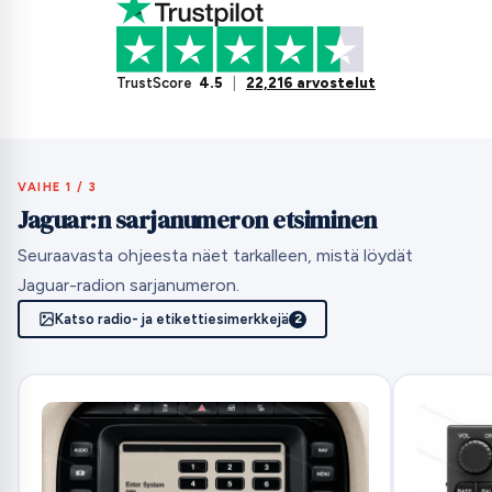
TrustScore
4.5
|
22,216 arvostelut
VAIHE 1 / 3
Jaguar:n sarjanumeron etsiminen
Seuraavasta ohjeesta näet tarkalleen, mistä löydät
Jaguar-radion sarjanumeron.
Katso radio- ja etikettiesimerkkejä
2