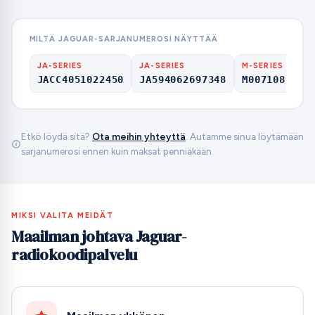
MILTÄ JAGUAR-SARJANUMEROSI NÄYTTÄÄ
JA-SERIES
JA-SERIES
M-SERIES
JACC4051022450
JA594062697348
M007108
Etkö löydä sitä?
Ota meihin yhteyttä
. Autamme sinua löytämään
sarjanumerosi ennen kuin maksat penniäkään.
MIKSI VALITA MEIDÄT
Maailman johtava Jaguar-
radiokoodipalvelu