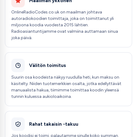
Maailman ykkönen
OnlineRadioCodes.co.uk on maailman johtava
autoradiokoodien toimittaja, joka on toimittanut yli
miljoona koodia vuodesta 2015 lähtien.
Radioasiantuntijamme ovat valmiina auttamaan sinua
joka päivä.
Välitön toimitus
Suurin osa koodeista näkyy ruudulla heti, kun maksu on
käsitelty. Niiden tuotemerkkien osalta, jotka edellyttävät
manuaalista hakua, tiimimme toimittaa koodin yleensä
tunnin kuluessa aukioloaikoina.
Rahat takaisin -takuu
Jos koodisi ei toimi, palautamme sinulle koko summan.