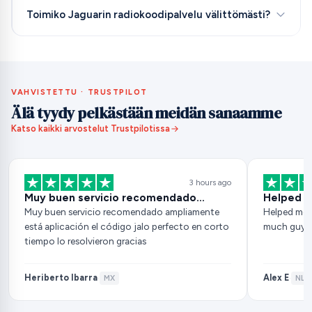
Toimiko Jaguarin radiokoodipalvelu välittömästi?
VAHVISTETTU · TRUSTPILOT
Älä tyydy pelkästään meidän sanaamme
Katso kaikki arvostelut Trustpilotissa
3 hours ago
Muy buen servicio recomendado…
Helped m
Muy buen servicio recomendado ampliamente
Helped me 
está aplicación el código jalo perfecto en corto
much guys
tiempo lo resolvieron gracias
Heriberto Ibarra
Alex E
·
MX
·
NL
·