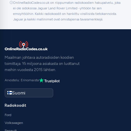
OnlineRadioCodes.co.uk on riippumaton radiokoodien hakupalvelu, joka
ei ole sidoksissa Jaguar Land Rover Limited -yhtiöön tai sen
emoyhtiöihin. Kaikki radiokoodit on hankittu virallisista tietokannoista.
Jaguar ja kaikki mallinimet ovat omistajiensa tavaramerkkejä.
Maailman johtava autoradioiden koodien
toimittaja. Yli miljoona asiakasta on luottanut
meihin vuodesta 2015 lähtien.
Arvostelu: Erinomaista
Radiokoodit
Ford
Volkswagen
Renault