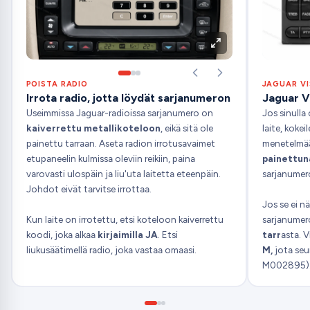
POISTA RADIO
JAGUAR V
Irrota radio, jotta löydät sarjanumeron
Jaguar V
Useimmissa Jaguar-radioissa sarjanumero on
Jos sinull
kaiverrettu metallikoteloon
, eikä sitä ole
laite, koke
painettu tarraan. Aseta radion irrotusavaimet
menetelmä
etupaneelin kulmissa oleviin reikiin, paina
painettun
varovasti ulospäin ja liu'uta laitetta eteenpäin.
sarjanumer
Johdot eivät tarvitse irrottaa.
Jos se ei nä
Kun laite on irrotettu, etsi koteloon kaiverrettu
sarjanume
koodi, joka alkaa
kirjaimilla JA
. Etsi
tarr
asta. V
liukusäätimellä radio, joka vastaa omaasi.
M,
jota seu
M002895)