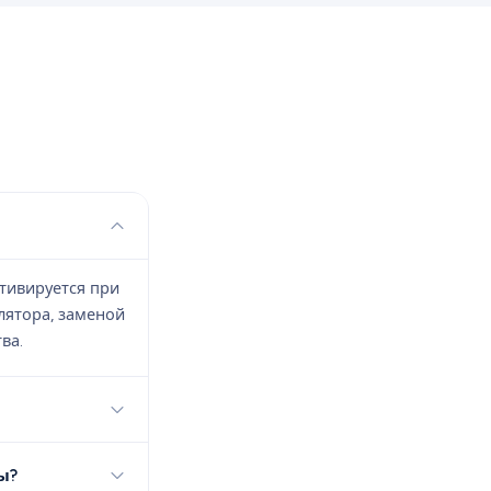
тивируется при
лятора, заменой
ва.
ы?