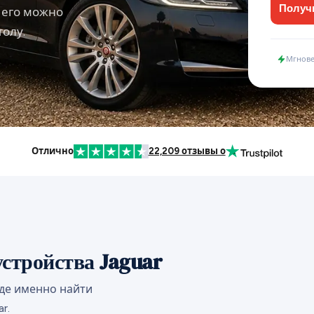
Получ
ю его можно
олу.
Мгнов
Отлично
22,209 отзывы о
стройства Jaguar
где именно найти
r.