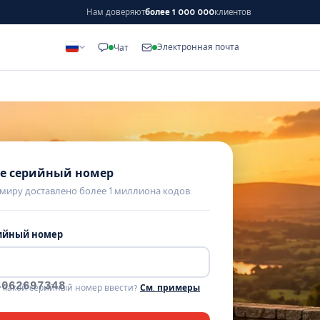
Нам доверяют
более 1 000 000
клиентов
Электронная почта
Чат
е серийный номер
 миру доставлено более 1 миллиона кодов.
ийный номер
4062697348
, какой серийный номер ввести?
См. примеры