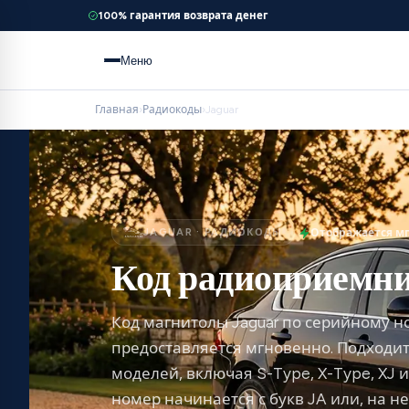
100% гарантия возврата денег
Меню
Главная
›
Радиокоды
›
Jaguar
JAGUAR · РАДИОКОДЫ
Отображается м
Код радиоприемни
Код магнитолы Jaguar по серийному н
предоставляется мгновенно. Подходит
моделей, включая S-Type, X-Type, XJ 
номер начинается с букв JA или, на н