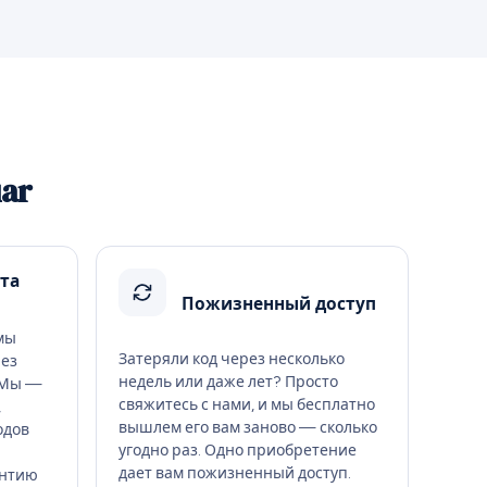
uar
та
Пожизненный доступ
 мы
Затеряли код через несколько
Без
недель или даже лет? Просто
 Мы —
свяжитесь с нами, и мы бесплатно
,
вышлем его вам заново — сколько
одов
угодно раз. Одно приобретение
дает вам пожизненный доступ.
антию