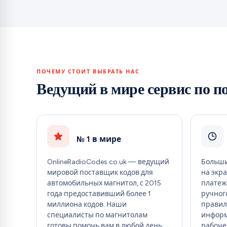
ПОЧЕМУ СТОИТ ВЫБРАТЬ НАС
Ведущий в мире сервис по п
№ 1 в мире
OnlineRadioCodes.co.uk — ведущий
Больши
мировой поставщик кодов для
на экр
автомобильных магнитол, с 2015
платеж
года предоставивший более 1
ручного
миллиона кодов. Наши
правил
специалисты по магнитолам
информ
готовы помочь вам в любой день.
рабоче