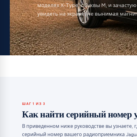
моделях X-Type, с буквы M, и зачасту
увидеть на экране, не вынимая магнит
ШАГ 1 ИЗ 3
Как найти серийный номер у
В приведенном ниже руководстве вы узнаете, 
серийный номер вашего радиоприемника Jagua