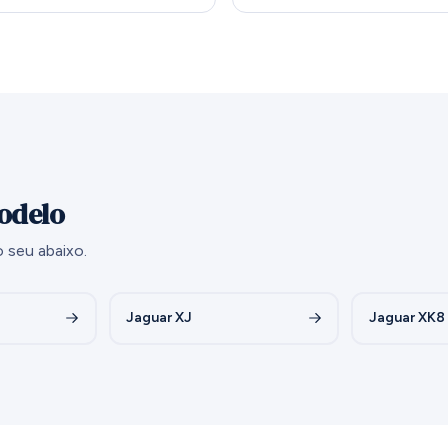
odelo
 seu abaixo.
Jaguar XJ
Jaguar XK8