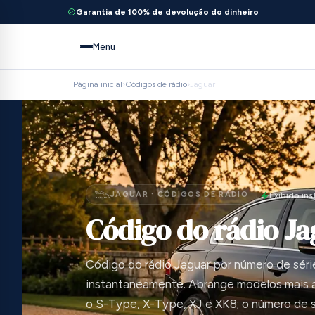
Garantia de 100% de devolução do dinheiro
Menu
Página inicial
›
Códigos de rádio
›
Jaguar
JAGUAR · CÓDIGOS DE RÁDIO
Exibido i
Código do rádio J
Código do rádio Jaguar por número de séri
instantaneamente. Abrange modelos mais an
o S-Type, X-Type, XJ e XK8; o número de