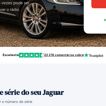
s vezes pode ser
er o rádio.
Excelente
22,216 comentários sobre
 série do seu Jaguar
r o número de série