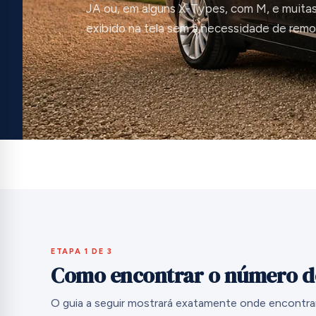
JA ou, em alguns X-Types, com M, e muita
exibido na tela sem a necessidade de remov
ETAPA 1 DE 3
Como encontrar o número de
O guia a seguir mostrará exatamente onde encontra