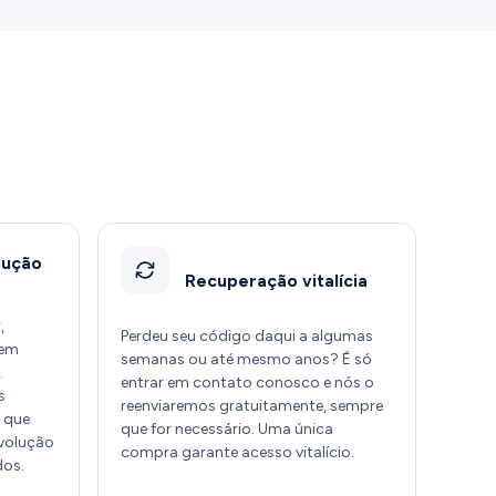
lução
Recuperação vitalícia
,
Perdeu seu código daqui a algumas
Sem
semanas ou até mesmo anos? É só
.
entrar em contato conosco e nós o
s
reenviaremos gratuitamente, sempre
 que
que for necessário. Uma única
evolução
compra garante acesso vitalício.
dos.