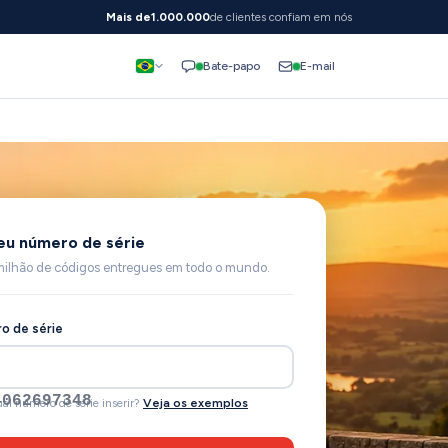
Mais de
1.000.000
de clientes confiam em nós
E-mail
Bate-papo
seu número de série
milhão de códigos entregues em todo o mundo.
o de série
108
al número de série inserir?
Veja os exemplos