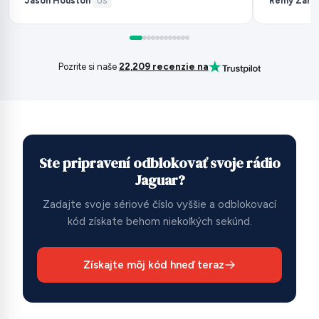
Jason Houston
Remy Zarb
·
US
·
Pozrite si naše
22,209 recenzie na
Ste pripravení odblokovať svoje rádio
Jaguar?
Zadajte svoje sériové číslo vyššie a odblokovací
kód získate behom niekoľkých sekúnd.
Získajte môj kód hneď teraz