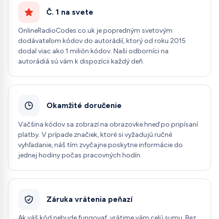
Č. 1 na svete
OnlineRadioCodes.co.uk je popredným svetovým
dodávateľom kódov do autorádií, ktorý od roku 2015
dodal viac ako 1 milión kódov. Naši odborníci na
autorádiá sú vám k dispozícii každý deň.
Okamžité doručenie
Väčšina kódov sa zobrazí na obrazovke hneď po pripísaní
platby. V prípade značiek, ktoré si vyžadujú ručné
vyhľadanie, náš tím zvyčajne poskytne informácie do
jednej hodiny počas pracovných hodín.
Záruka vrátenia peňazí
Ak váš kód nebude fungovať, vrátime vám celú sumu. Bez