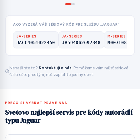
AKO VYZERÁ VÁŠ SÉRIOVÝ KÓD PRE SLUŽBU „JAGUAR“
JA-SERIES
JA-SERIES
M-SERIES
JACC4051022450
JA594062697348
M007108
Nenašli ste to?
Kontaktujte nás
. Pomôžeme vám nájsť sériové
číslo ešte predtým, než zaplatíte jediný cent.
PREČO SI VYBRAŤ PRÁVE NÁS
Svetovo najlepší servis pre kódy autorádií
typu Jaguar