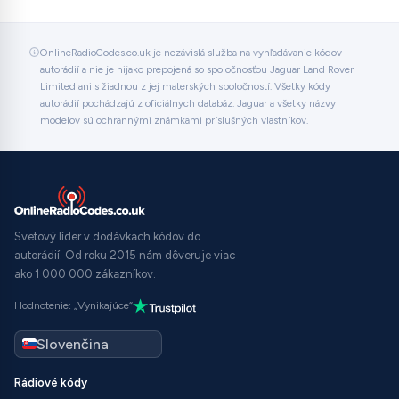
OnlineRadioCodes.co.uk je nezávislá služba na vyhľadávanie kódov
autorádií a nie je nijako prepojená so spoločnosťou Jaguar Land Rover
Limited ani s žiadnou z jej materských spoločností. Všetky kódy
autorádií pochádzajú z oficiálnych databáz. Jaguar a všetky názvy
modelov sú ochrannými známkami príslušných vlastníkov.
Svetový líder v dodávkach kódov do
autorádií. Od roku 2015 nám dôveruje viac
ako 1 000 000 zákazníkov.
Hodnotenie: „Vynikajúce“
Rádiové kódy