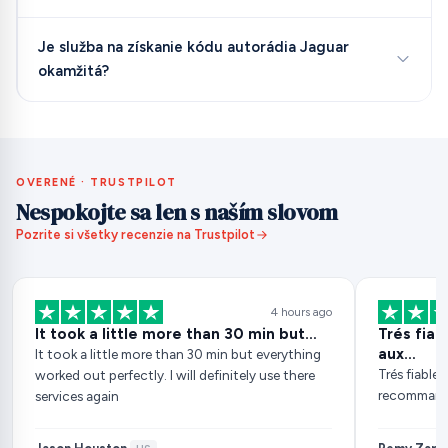
Je služba na získanie kódu autorádia Jaguar
okamžitá?
OVERENÉ · TRUSTPILOT
Nespokojte sa len s naším slovom
Pozrite si všetky recenzie na Trustpilot
4 hours ago
It took a little more than 30 min but…
Trés fia
aux…
It took a little more than 30 min but everything
Trés fiable
worked out perfectly. I will definitely use there
recomman
services again