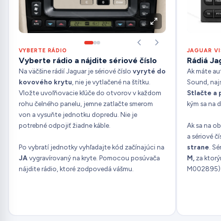
VYBERTE RÁDIO
JAGUAR V
Vyberte rádio a nájdite sériové číslo
Rádiá Ja
Na väčšine rádií Jaguar je sériové číslo
vyryté do
Ak máte au
kovového krytu
, nie je vytlačené na štítku.
Sound, naj
Vložte uvoľňovacie kľúče do otvorov v každom
Stlačte a 
rohu čelného panelu, jemne zatlačte smerom
kým sa na di
von a vysuňte jednotku dopredu. Nie je
potrebné odpojiť žiadne káble.
Ak sa na ob
a sériové čí
Po vybratí jednotky vyhľadajte kód začínajúci na
strane
. S
JA
vygravírovaný na kryte. Pomocou posúvača
M,
za ktorým
nájdite rádio, ktoré zodpovedá vášmu.
M002895)