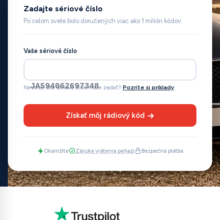
Zadajte sériové číslo
Po celom svete bolo doručených viac ako 1 milión kódov.
Vaše sériové číslo
JA594062697348
Neviete, aké sériové číslo máte zadať?
Pozrite si príklady
Získať môj rádiový kód
Okamžite
Záruka vrátenia peňazí
Bezpečná platba