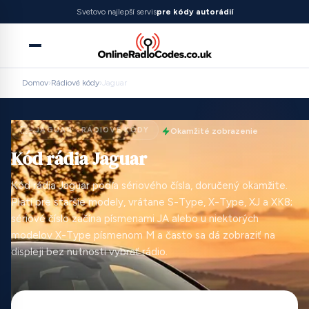
Svetovo najlepší servis
pre kódy autorádií
Domov
›
Rádiové kódy
›
Jaguar
JAGUAR · RÁDIOVÉ KÓDY
Okamžité zobrazenie
Kód rádia Jaguar
Kód rádia Jaguar podľa sériového čísla, doručený okamžite.
Platí pre staršie modely, vrátane S-Type, X-Type, XJ a XK8;
sériové číslo začína písmenami JA alebo u niektorých
modelov X-Type písmenom M a často sa dá zobraziť na
displeji bez nutnosti vybrať rádio.