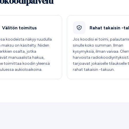
iokoodipalvelu
Välitön toimitus
Rahat takaisin -t
osa koodeista näkyy ruudulla
Jos koodisi ei toimi, palauta
n maksu on käsitelty. Niiden
sinulle koko summan. Ilman
rkkien osalta, jotka
kysymyksiä, ilman vaivaa. Ole
tävät manuaalista hakua,
harvoista radiokoodiyrityksist
e toimittaa koodin yleensä
tarjoavat jokaiselle tilaukselle
kuluessa aukioloaikoina.
rahat takaisin -takuun.