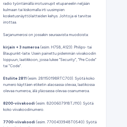
radio työntämällä irrotusnupit etupaneelin neljään
kulmaan tai kiskomalla irti uusimpien
kosketusnäyttölaitteiden kehys. Johtoja ei tarvitse
irrottaa.
Sarjanumerosi on jossakin seuraavista muodoista:
kirjain + 3 numeroa
(esim. H758, A123). Philips- tai
Blaupunkt-laite. Usein painettu pidemmän viivakoodin
loppuun, laatikkoon, jossa lukee "Security", "Pre Code"
tai "Code".
Etuliite 2811
(esim. 281150198RTC703). Syötä koko
numero käyttäen etiketin alaosassa olevaa, laatikossa
olevaa numeroa, älä yläosassa olevaa osanumeroa.
8200-viivakoodi
(esim. 8200607918TJ110). Syötä
koko viivakoodinumero.
7700-viivakoodi
(esim. 7700433948T0540). Syötä