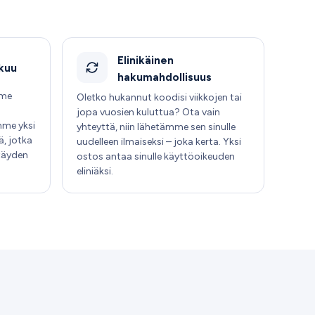
Elinikäinen
akuu
hakumahdollisuus
mme
Oletko hukannut koodisi viikkojen tai
jopa vuosien kuluttua? Ota vain
mme yksi
yhteyttä, niin lähetämme sen sinulle
ä, jotka
uudelleen ilmaiseksi – joka kerta. Yksi
 täyden
ostos antaa sinulle käyttöoikeuden
eliniäksi.