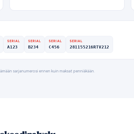
SERIAL
SERIAL
SERIAL
SERIAL
A123
B234
C456
281155216RTV212
tämään sarjanumerosi ennen kuin maksat penniäkään.