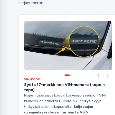
sarjanumeron.
VIN-KOODI
Syötä 17-merkkinen VIN-numero (nopein
tapa)
Nopein tapa saada koodisi koskematta radioon. VIN-
numerosi on painettu
tuulilasin kiinnityslev
yyn
(näkyvissä auton ulkopuolelta),
kuljettajan
ovenpielessä
olevaan
tarraan
tai
V5C-