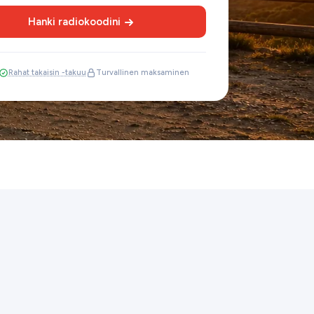
Hanki radiokoodini
Rahat takaisin -takuu
Turvallinen maksaminen