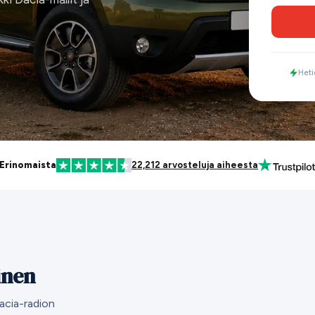
Heti
Erinomaista
22,212 arvosteluja aiheesta
inen
acia-radion