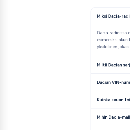
Miksi Dacia-radi
Dacia-radioissa o
esimerkiksi akun
yksilöllinen jokais
Miltä Dacian sa
Dacian VIN-numer
Kuinka kauan to
Mihin Dacia-mal