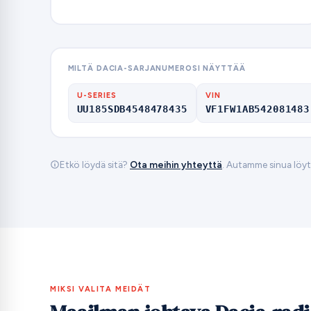
MILTÄ DACIA-SARJANUMEROSI NÄYTTÄÄ
U-SERIES
VIN
UU185SDB4548478435
VF1FW1AB542081483
Etkö löydä sitä?
Ota meihin yhteyttä
. Autamme sinua löy
MIKSI VALITA MEIDÄT