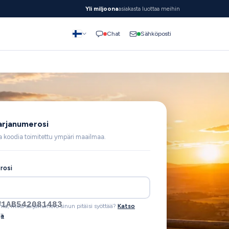
Yli miljoona
asiakasta luottaa meihin
Sähköposti
Chat
arjanumerosi
na koodia toimitettu ympäri maailmaa.
rosi
rma, mikä sarjanumero sinun pitäisi syöttää?
Katso
jä