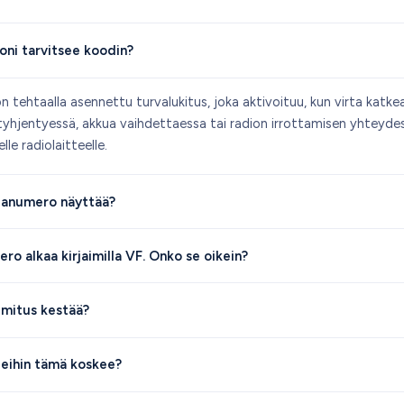
oni tarvitsee koodin?
n tehtaalla asennettu turvalukitus, joka aktivoituu, kun virta katke
 tyhjentyessä, akkua vaihdettaessa tai radion irrottamisen yhteyde
elle radiolaitteelle.
rjanumero näyttää?
o alkaa kirjaimilla VF. Onko se oikein?
imitus kestää?
leihin tämä koskee?