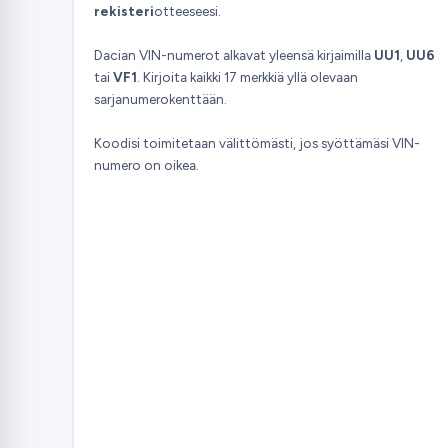
rekisteri
otteeseesi.
Dacian VIN-numerot alkavat yleensä kirjaimilla
UU1
,
UU6
tai
VF1
. Kirjoita kaikki 17 merkkiä yllä olevaan
sarjanumerokenttään.
Koodisi toimitetaan välittömästi, jos syöttämäsi VIN-
numero on oikea.