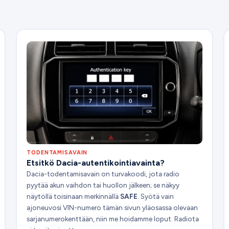
TODENTAMISAVAIN
Etsitkö Dacia-autentikointiavainta?
Dacia-todentamisavain on turvakoodi, jota radio
pyytää akun vaihdon tai huollon jälkeen; se näkyy
näytöllä toisinaan merkinnällä
SAFE
. Syötä vain
ajoneuvosi VIN-numero tämän sivun yläosassa olevaan
sarjanumerokenttään, niin me hoidamme loput. Radiota