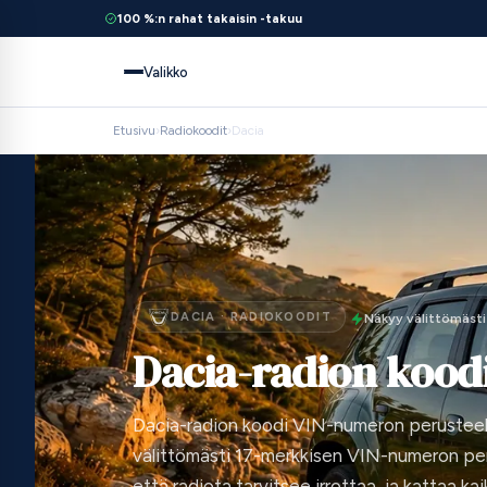
100 %:n rahat takaisin -takuu
Valikko
Etusivu
›
Radiokoodit
›
Dacia
DACIA · RADIOKOODIT
Näkyy välittömästi
Dacia-radion kood
Dacia-radion koodi VIN-numeron perusteell
välittömästi 17-merkkisen VIN-numeron per
että radiota tarvitsee irrottaa, ja kattaa kai