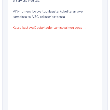
ei tarvitse irrottaa.
VIN-numero löytyy tuulilasista, kuljettajan oven
karmeista tai V5C-rekisteriotteesta.
Katso kattava Dacia-todentamisavaimen opas →