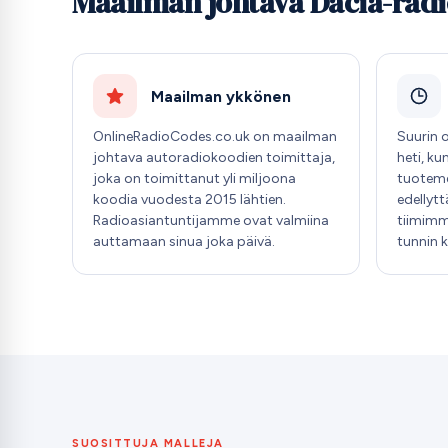
Maailman johtava Dacia-rad
Maailman ykkönen
OnlineRadioCodes.co.uk on maailman
Suurin 
johtava autoradiokoodien toimittaja,
heti, ku
joka on toimittanut yli miljoona
tuoteme
koodia vuodesta 2015 lähtien.
edellyt
Radioasiantuntijamme ovat valmiina
tiimimm
auttamaan sinua joka päivä.
tunnin 
SUOSITTUJA MALLEJA