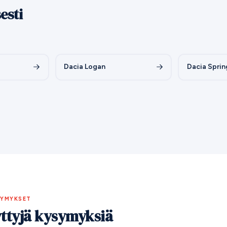
esti
Dacia Logan
Dacia Sprin
SYMYKSET
yttyjä kysymyksiä