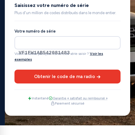
Saisissez votre numéro de série
Plus d'un million de codes distribués dans le monde entier.
Votre numéro de série
VF1FW1AB542081483
Vous ne savez pas quel numéro de série saisir ?
Voir les
exemples
Obtenir le code de ma radio
Instantané
Garantie « satisfait ou remboursé »
Paiement sécurisé