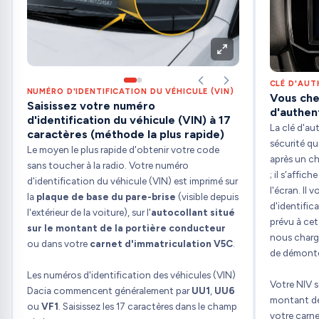
CLÉ D'AUT
NUMÉRO D'IDENTIFICATION DU VÉHICULE (VIN)
Vous che
Saisissez votre numéro
d'authent
d'identification du véhicule (VIN) à 17
La clé d'au
caractères (méthode la plus rapide)
sécurité q
Le moyen le plus rapide d'obtenir votre code
après un c
sans toucher à la radio. Votre numéro
; il s'affic
d'identification du véhicule (VIN) est imprimé sur
l'écran. Il 
la
plaque de base du pare-brise
(visible depuis
d'identific
l'extérieur de la voiture), sur l'
autocollant situé
prévu à cet
sur le montant de la portière conducteur
nous charge
ou dans votre
carnet d'immatriculation V5C
.
de démonter
Les numéros d'identification des véhicules (VIN)
Votre NIV se
Dacia commencent généralement par
UU1
,
UU6
montant de
ou
VF1
. Saisissez les 17 caractères dans le champ
votre carne