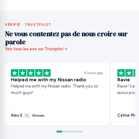
VÉRIFIÉ · TRUSTPILOT
Ne vous contentez pas de nous croire sur
parole
Voir tous les avis sur Trustpilot
6 hours ago
Helped me with my Nissan radio
Ravie
Helped me with my Nissan radio. Thank you so
Ravie ! Le 
much guys!
euros pour
Alex E
Céline Mila
Nissan
·
NL
·