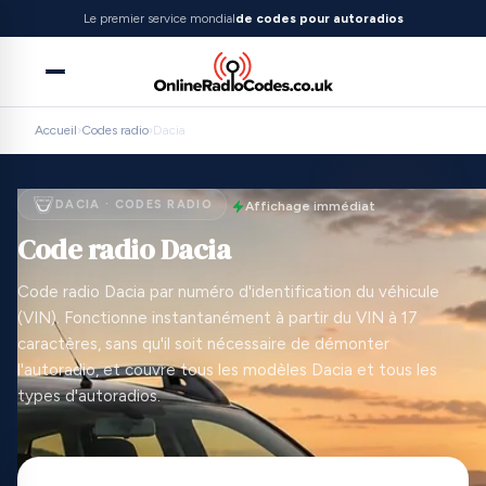
Le premier service mondial
de codes pour autoradios
Accueil
›
Codes radio
›
Dacia
DACIA · CODES RADIO
Affichage immédiat
Code radio Dacia
Code radio Dacia par numéro d'identification du véhicule
(VIN). Fonctionne instantanément à partir du VIN à 17
caractères, sans qu'il soit nécessaire de démonter
l'autoradio, et couvre tous les modèles Dacia et tous les
types d'autoradios.