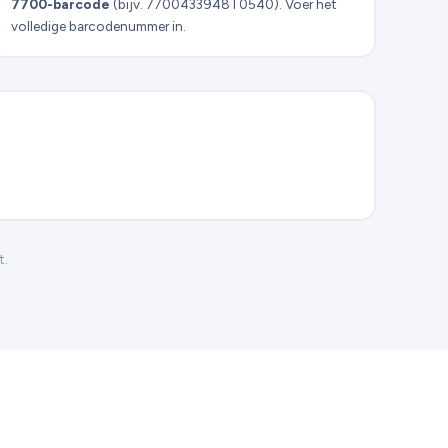
7700-barcode
(bijv. 7700433948T0540). Voer het
volledige barcodenummer in.
t.