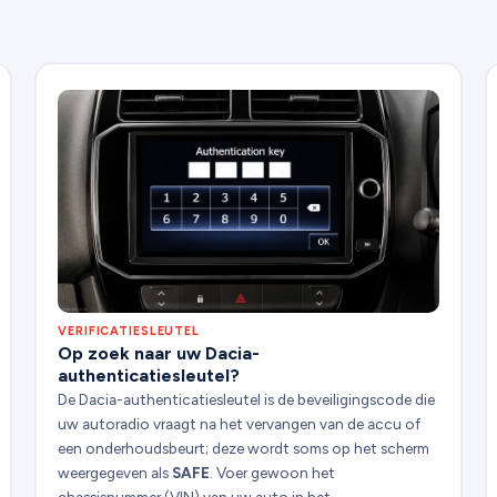
VERIFICATIESLEUTEL
Op zoek naar uw Dacia-
authenticatiesleutel?
De Dacia-authenticatiesleutel is de beveiligingscode die
uw autoradio vraagt na het vervangen van de accu of
een onderhoudsbeurt; deze wordt soms op het scherm
weergegeven als
SAFE
. Voer gewoon het
chassisnummer (VIN) van uw auto in het