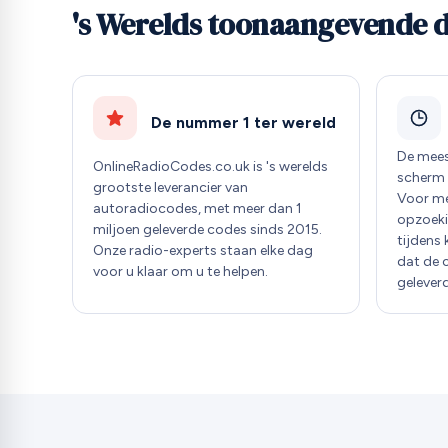
's Werelds toonaangevende d
De nummer 1 ter wereld
De mees
OnlineRadioCodes.co.uk is 's werelds
scherm 
grootste leverancier van
Voor m
autoradiocodes, met meer dan 1
opzoeki
miljoen geleverde codes sinds 2015.
tijdens
Onze radio-experts staan elke dag
dat de 
voor u klaar om u te helpen.
geleverd