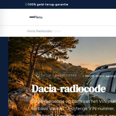
100% geld-terug-garantie
Menu
Home
›
Radiocodes
›
Dacia
DACIA · RADIOCODES
Wordt direct weer
Dacia-radiocode
Dacia-radiocode op basis van het VIN-num
op basis van het 17-cijferige VIN-nummer,
radio hoeft te worden verwijderd, en is ges