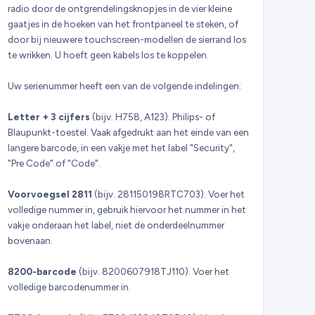
radio door de ontgrendelingsknopjes in de vier kleine
gaatjes in de hoeken van het frontpaneel te steken, of
door bij nieuwere touchscreen-modellen de sierrand los
te wrikken. U hoeft geen kabels los te koppelen.
Uw serienummer heeft een van de volgende indelingen:
Letter + 3 cijfers
(bijv. H758, A123). Philips- of
Blaupunkt-toestel. Vaak afgedrukt aan het einde van een
langere barcode, in een vakje met het label "Security",
"Pre Code" of "Code".
Voorvoegsel 2811
(bijv. 281150198RTC703). Voer het
volledige nummer in, gebruik hiervoor het nummer in het
vakje onderaan het label, niet de onderdeelnummer
bovenaan.
8200-barcode
(bijv. 8200607918TJ110). Voer het
volledige barcodenummer in.