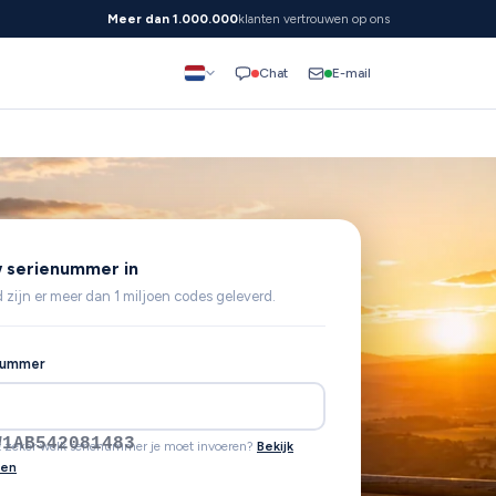
Meer dan 1.000.000
klanten vertrouwen op ons
E-mail
Chat
 serienummer in
 zijn er meer dan 1 miljoen codes geleverd.
nummer
t zeker welk serienummer je moet invoeren?
Bekijk
den