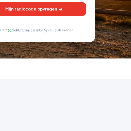
Mijn radiocode opvragen
irect
Geld-terug-garantie
Veilig afrekenen