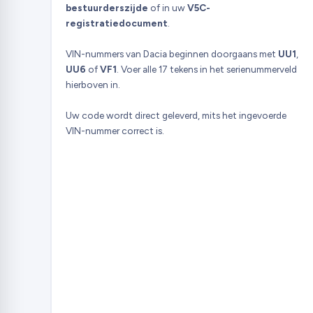
bestuurderszijde
of in uw
V5C-
registratiedocument
.
VIN-nummers van Dacia beginnen doorgaans met
UU1
,
UU6
of
VF1
. Voer alle 17 tekens in het serienummerveld
hierboven in.
Uw code wordt direct geleverd, mits het ingevoerde
VIN-nummer correct is.