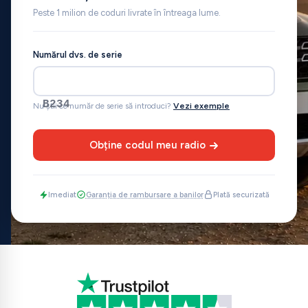
Peste 1 milion de coduri livrate în întreaga lume.
Numărul dvs. de serie
B234
Nu știi ce număr de serie să introduci?
Vezi exemple
Obține codul meu radio
Imediat
Garanția de rambursare a banilor
Plată securizată