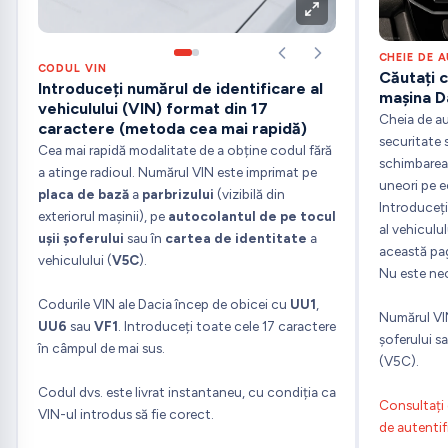
CHEIE DE 
CODUL VIN
Căutați 
Introduceți numărul de identificare al
mașina D
vehiculului (VIN) format din 17
Cheia de au
caractere (metoda cea mai rapidă)
securitate 
Cea mai rapidă modalitate de a obține codul fără
schimbarea 
a atinge radioul. Numărul VIN este imprimat pe
uneori pe 
placa de bază
a
parbrizului
(vizibilă din
Introduceți
exteriorul mașinii), pe
autocolantul de pe tocul
al vehiculu
ușii șoferului
sau în
cartea de identitate
a
această pag
vehiculului (
V5C
).
Nu este ne
Codurile VIN ale Dacia încep de obicei cu
UU1
,
Numărul VIN 
UU6
sau
VF1
. Introduceți toate cele 17 caractere
șoferului sa
în câmpul de mai sus.
(V5C).
Codul dvs. este livrat instantaneu, cu condiția ca
Consultați 
VIN-ul introdus să fie corect.
de autentif