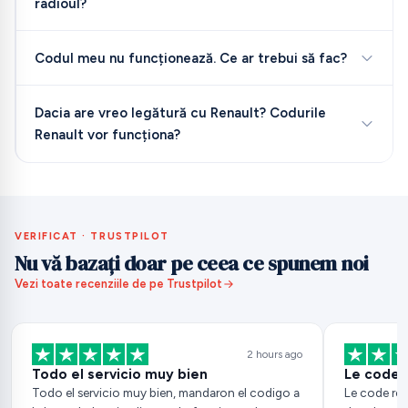
radioul?
Codul meu nu funcționează. Ce ar trebui să fac?
Dacia are vreo legătură cu Renault? Codurile
Renault vor funcționa?
VERIFICAT · TRUSTPILOT
Nu vă bazați doar pe ceea ce spunem noi
Vezi toate recenziile de pe Trustpilot
2 hours ago
Todo el servicio muy bien
Le code 
Todo el servicio muy bien, mandaron el codigo a
Le code re