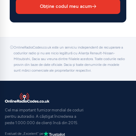
Obține codul meu acum
OnlineRadioCodes.co.uk este un serviciu independent de recuperare a
codurilor radio și nu are nicio legătură cu Alianța Renault-Nissan-
Mitsubishi, Dacia sau vreuna dintre filialele acestora. Toate codurile radio
provin din baze de date oficiale. Dacia și toate denumirile de modele
sunt mărci comerciale ale proprietarilor respectivi.
Cel mai important furnizor mondial de coduri
pentru autoradio. A câștigat încrederea a
peste 1.000.000 de clienți încă din 2015.
Evaluat de „Excelent” pe