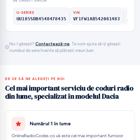
DE CREDIT DACIA
U-SERIES
VIN
SERIA
UU185SDB4548478435
VF1FW1AB542081483
A123
Nu-l găsești?
Contactează-ne
. Te vom ajuta să-ți găsești
numărul de serie înainte să plătești vreun ban.
DE CE SĂ NE ALEGEȚI PE NOI
Cel mai important serviciu de coduri radio
din lume, specializat în modelul Dacia
Numărul 1 în lume
OnlineRadioCodes.co.uk este cel mai important furnizor