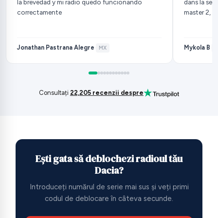
la brevedad y mi radio quedo funcionando
dans la sec
correctamente
master 2, s
Jonathan Pastrana Alegre
Mykola B
·
MX
·
F
Consultați
22,205 recenzii despre
Ești gata să deblochezi radioul tău
Dacia?
Introduceți numărul de serie mai sus și veți primi
codul de deblocare în câteva secunde.