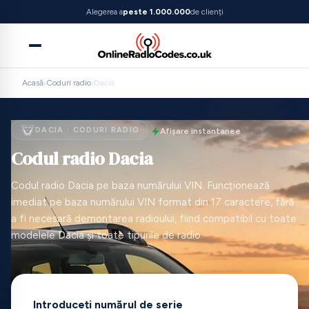
Alegerea a
peste 1.000.000
de clienți
Acasă
›
Coduri radio
›
Dacia
DACIA · CODURI RADIO
Afișare instantanee
Codul radio Dacia
Codul radio Dacia pe baza numărului VIN. Funcționează
imediat pe baza numărului VIN format din 17 caractere, fără
a fi necesară demontarea radioului, fiind compatibil cu toate
modelele Dacia și toate tipurile de radio.
Introduceți numărul de serie