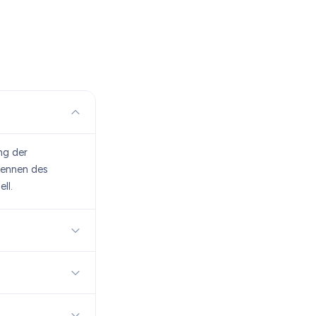
ng der
rennen des
ll.