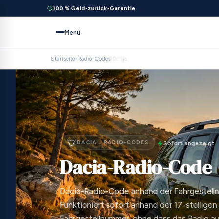
100 % Geld-zurück-Garantie
Menü
Startseite
›
Radio-Codes
›
Dacia
DACIA · RADIO-CODES
Sofort angezeigt
Dacia-Radio-Code
Dacia-Radio-Code anhand der Fahrgestell
Funktioniert sofort anhand der 17-stelligen
Fahrgestellnummer, ohne dass das Radio 