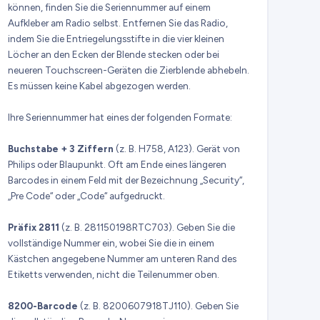
können, finden Sie die Seriennummer auf einem
Aufkleber am Radio selbst. Entfernen Sie das Radio,
indem Sie die Entriegelungsstifte in die vier kleinen
Löcher an den Ecken der Blende stecken oder bei
neueren Touchscreen-Geräten die Zierblende abhebeln.
Es müssen keine Kabel abgezogen werden.
Ihre Seriennummer hat eines der folgenden Formate:
Buchstabe + 3 Ziffern
(z. B. H758, A123). Gerät von
Philips oder Blaupunkt. Oft am Ende eines längeren
Barcodes in einem Feld mit der Bezeichnung „Security“,
„Pre Code“ oder „Code“ aufgedruckt.
Präfix 2811
(z. B. 281150198RTC703). Geben Sie die
vollständige Nummer ein, wobei Sie die in einem
Kästchen angegebene Nummer am unteren Rand des
Etiketts verwenden, nicht die Teilenummer oben.
8200-Barcode
(z. B. 8200607918TJ110). Geben Sie