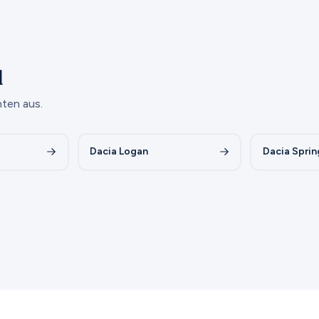
l
ten aus.
Dacia Logan
Dacia Sprin