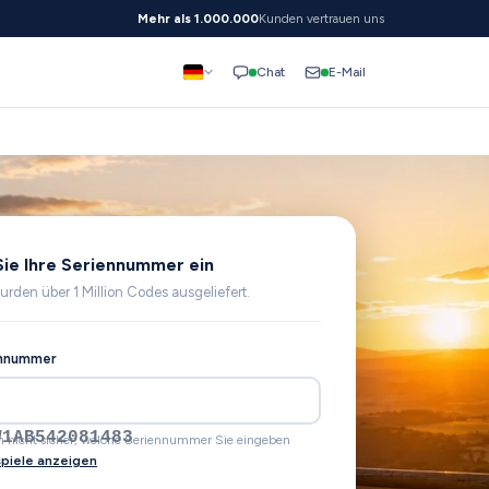
Mehr als 1.000.000
Kunden vertrauen uns
E-Mail
Chat
ie Ihre Seriennummer ein
urden über 1 Million Codes ausgeliefert.
ennummer
W1AB542081483
ch nicht sicher, welche Seriennummer Sie eingeben
spiele anzeigen