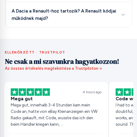
A Dacia a Renault-hoz tartozik? A Renault kódjai
működnek majd?
ELLENŐRZÖTT · TRUSTPILOT
Ne csak a mi szavunkra hagyatkozzon!
Az összes értékelés megtekintése a Trustpiloton
4 hours ago
Mega gut
Code wor
Mega gut, innerhalb 3-4 Stunden kam mein
I had to wai
Code an, hatte von eBay Kleinanzeigen ein VW
doubtful, b
Radio gekauft, mit Code, wusste das ich den
works, and 
beim Händler kriegen kann, …
sound. Tha