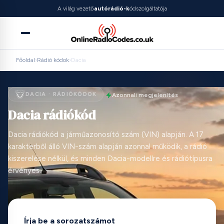
A világ vezető
autórádió-k
ódszolgáltatója
Főoldal
›
Rádió kódok
›
Dacia
DACIA · RÁDIÓKÓDOK
Azonnali megjelenítés
Dacia rádiókód
Dacia rádiókód a járműazonosító szám (VIN) alapján. A 17
karakterből álló VIN-szám alapján azonnal működik, a rádió
kiszerelése nélkül, és minden Dacia-modellre és rádiótípusra
érvényes.
Írja be a sorozatszámot