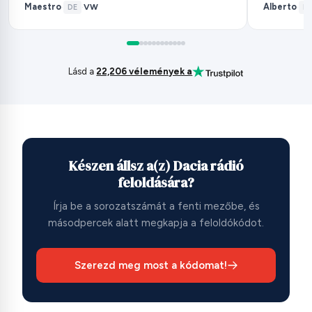
Maestro
Alberto
VW
·
DE
·
·
ES
Lásd a
22,206 vélemények a
Készen állsz a(z) Dacia rádió
feloldására?
Írja be a sorozatszámát a fenti mezőbe, és
másodpercek alatt megkapja a feloldókódot.
Szerezd meg most a kódomat!