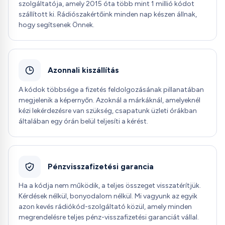
szolgáltatója, amely 2015 óta több mint 1 millió kódot
szállított ki. Rádiószakértőink minden nap készen állnak,
hogy segítsenek Önnek.
Azonnali kiszállítás
A kódok többsége a fizetés feldolgozásának pillanatában
megjelenik a képernyőn. Azoknál a márkáknál, amelyeknél
kézi lekérdezésre van szükség, csapatunk üzleti órákban
általában egy órán belül teljesíti a kérést.
Pénzvisszafizetési garancia
Ha a kódja nem működik, a teljes összeget visszatérítjük.
Kérdések nélkül, bonyodalom nélkül. Mi vagyunk az egyik
azon kevés rádiókód-szolgáltató közül, amely minden
megrendelésre teljes pénz-visszafizetési garanciát vállal.