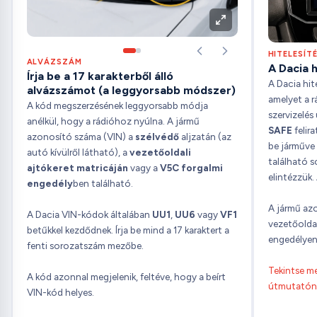
HITELESÍT
ALVÁZSZÁM
A Dacia h
Írja be a 17 karakterből álló
A Dacia hit
alvázszámot (a leggyorsabb módszer)
amelyet a r
A kód megszerzésének leggyorsabb módja
szervizelés
anélkül, hogy a rádióhoz nyúlna. A jármű
SAFE
felira
azonosító száma (VIN) a
szélvédő
aljzatán (az
be járműve 
autó kívülről látható), a
vezetőoldali
található 
ajtókeret matricáján
vagy a
V5C forgalmi
elintézzük.
engedély
ben található.
A jármű azo
A Dacia VIN-kódok általában
UU1
,
UU6
vagy
VF1
vezetőoldal
betűkkel kezdődnek. Írja be mind a 17 karaktert a
engedélyen 
fenti sorozatszám mezőbe.
Tekintse me
A kód azonnal megjelenik, feltéve, hogy a beírt
útmutatón
VIN-kód helyes.