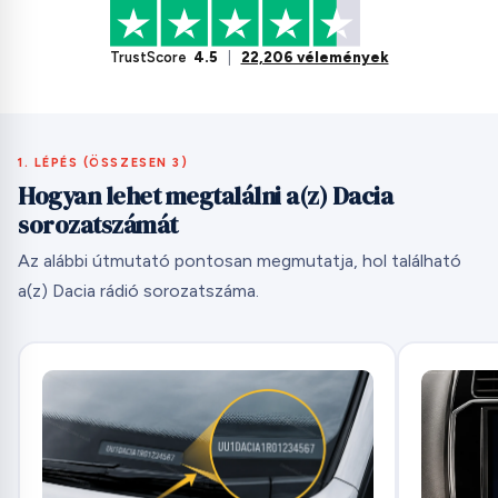
TrustScore
4.5
|
22,206 vélemények
1. LÉPÉS (ÖSSZESEN 3)
Hogyan lehet megtalálni a(z) Dacia
sorozatszámát
Az alábbi útmutató pontosan megmutatja, hol található
a(z) Dacia rádió sorozatszáma.