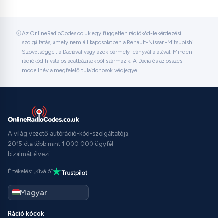
Az OnlineRadioCodes.co.uk egy független rádiókód-lekérdezési
szolgáltatás, amely nem áll kapcsolatban a Renault-Nissan-Mitsubishi
Szövetséggel, a Daciával vagy azok bármely leányvállalatával. Minden
rádiókód hivatalos adatbázisokból származik. A Dacia és az összes
modellnév a megfelelő tulajdonosok védjegye.
A világ vezető autórádió-kód-szolgáltatója.
2015 óta több mint 1 000 000 ügyfél
bizalmát élvezi.
Értékelés: „Kiváló”
Rádió kódok