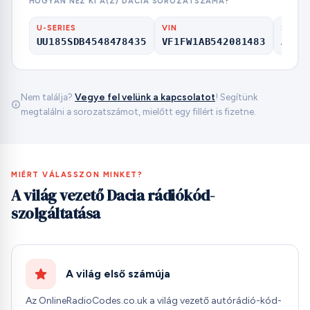
HOGYAN NÉZ KI A(Z) DACIA SOROZATSZÁMA?
U-SERIES
VIN
SERIA
UU185SDB4548478435
VF1FW1AB542081483
A123
Nem találja?
Vegye fel velünk a kapcsolatot
! Segítünk
megtalálni a sorozatszámot, mielőtt egy fillért is fizetne.
MIÉRT VÁLASSZON MINKET?
A világ vezető Dacia rádiókód-
szolgáltatása
A világ első számúja
Az OnlineRadioCodes.co.uk a világ vezető autórádió-kód-