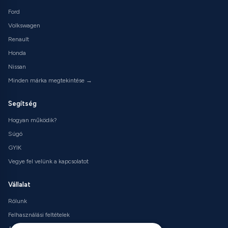
Ford
Volkswagen
Renault
Honda
Nissan
Minden márka megtekintése →
Segítség
Hogyan működik?
Súgó
GYIK
Vegye fel velünk a kapcsolatot
Vállalat
Rólunk
Felhasználási feltételek