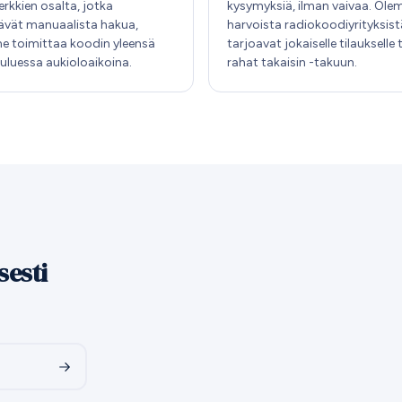
rkkien osalta, jotka
kysymyksiä, ilman vaivaa. Ole
tävät manuaalista hakua,
harvoista radiokoodiyrityksist
e toimittaa koodin yleensä
tarjoavat jokaiselle tilaukselle
kuluessa aukioloaikoina.
rahat takaisin -takuun.
sesti