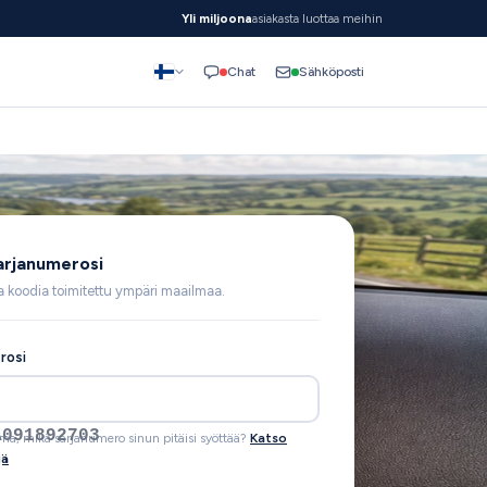
Yli miljoona
asiakasta luottaa meihin
Sähköposti
Chat
arjanumerosi
na koodia toimitettu ympäri maailmaa.
rosi
A091892703
rma, mikä sarjanumero sinun pitäisi syöttää?
Katso
jä