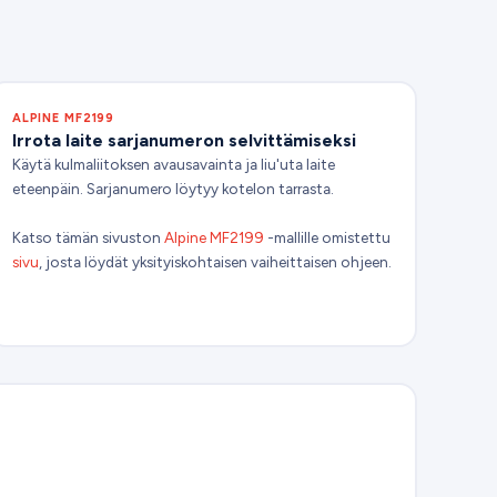
ALPINE MF2199
Irrota laite sarjanumeron selvittämiseksi
Käytä kulmaliitoksen avausavainta ja liu'uta laite
eteenpäin. Sarjanumero löytyy kotelon tarrasta.
Katso tämän sivuston
Alpine MF2199
-mallille omistettu
sivu
, josta löydät yksityiskohtaisen vaiheittaisen ohjeen.