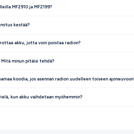
lleilla MF2910 ja MF2199?
imitus kestää?
rottaa akku, jotta voin poistaa radion?
. Mitä minun pitäisi tehdä?
samaa koodia, jos asennan radion uudelleen toiseen ajoneuvoon
vielä, kun akku vaihdetaan myöhemmin?