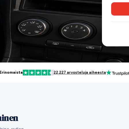
Erinomaista
22,227 arvosteluja aiheesta
minen