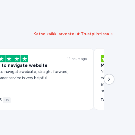
Katso kaikki arvostelut Trustpilotissa
12 hours ago
 to navigate website
Mixed reveiw
to navigate website, straight forward,
Not had the best e
mer service is very helpful.
communication. I d
and had to call the
hours befor…
S
Tom
·
US
·
GB