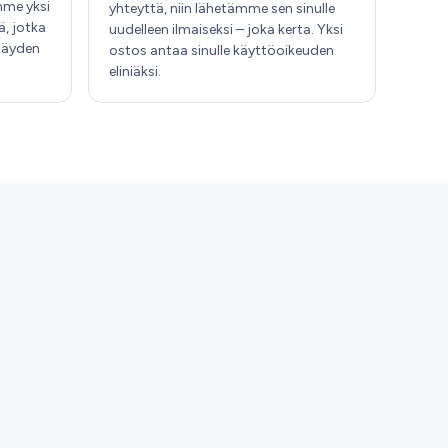
mme yksi
yhteyttä, niin lähetämme sen sinulle
ä, jotka
uudelleen ilmaiseksi – joka kerta. Yksi
 täyden
ostos antaa sinulle käyttöoikeuden
eliniäksi.