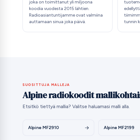
joka on toimittanut yli miljoona
tuoteme
koodia vuodesta 2015 lähtien.
edellyt
Radioasiantuntijamme ovat valmiina
tiimimm
auttamaan sinua joka päivä.
tunnin 
SUOSITTUJA MALLEJA
Alpine radiokoodit mallikohtai
Etsitkö tiettyä mallia? Valitse haluamasi malli alla.
Alpine MF2910
Alpine MF2199