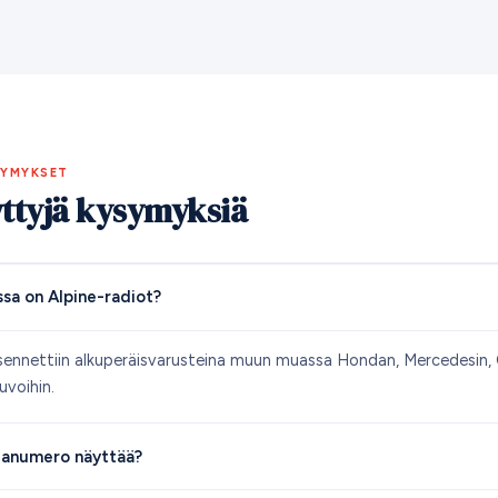
SYMYKSET
yttyjä kysymyksiä
ssa on Alpine-radiot?
asennettiin alkuperäisvarusteina muun muassa Hondan, Mercedesin, C
uvoihin.
rjanumero näyttää?