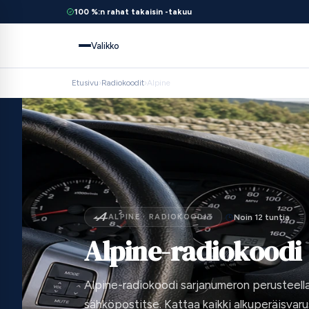
100 %:n rahat takaisin -takuu
Valikko
Etusivu
›
Radiokoodit
›
Alpine
ALPINE · RADIOKOODIT
Noin 12 tuntia
Alpine-radiokoodi
Alpine-radiokoodi sarjanumeron perusteella
sähköpostitse. Kattaa kaikki alkuperäisvar