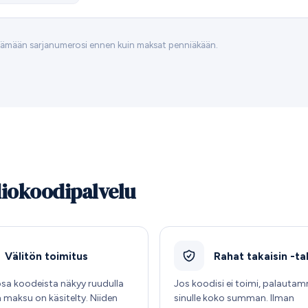
tämään sarjanumerosi ennen kuin maksat penniäkään.
diokoodipalvelu
Välitön toimitus
Rahat takaisin -t
osa koodeista näkyy ruudulla
Jos koodisi ei toimi, palauta
n maksu on käsitelty. Niiden
sinulle koko summan. Ilman