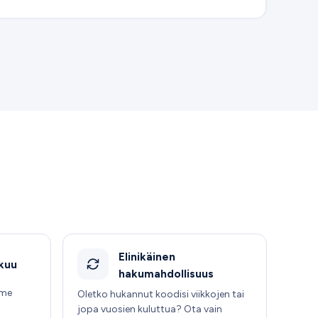
Elinikäinen
akuu
hakumahdollisuus
mme
Oletko hukannut koodisi viikkojen tai
jopa vuosien kuluttua? Ota vain