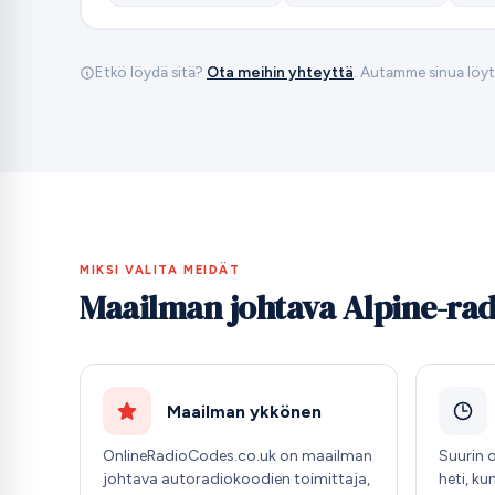
Etkö löydä sitä?
Ota meihin yhteyttä
. Autamme sinua löy
MIKSI VALITA MEIDÄT
Maailman johtava Alpine-ra
Maailman ykkönen
OnlineRadioCodes.co.uk on maailman
Suurin 
johtava autoradiokoodien toimittaja,
heti, ku