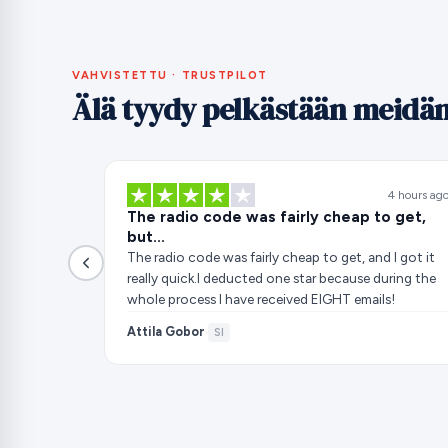
VAHVISTETTU · TRUSTPILOT
Älä tyydy pelkästään meid
4 hours ag
The radio code was fairly cheap to get,
but...
The radio code was fairly cheap to get, and I got it
really quick.I deducted one star because during the
whole process I have received EIGHT emails!
Attila Gobor
·
SI