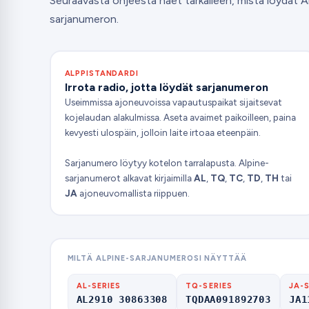
Seuraavasta ohjeesta näet tarkalleen, mistä löydät A
sarjanumeron.
ALPPISTANDARDI
Irrota radio, jotta löydät sarjanumeron
Useimmissa ajoneuvoissa vapautuspaikat sijaitsevat
kojelaudan alakulmissa. Aseta avaimet paikoilleen, paina
kevyesti ulospäin, jolloin laite irtoaa eteenpäin.
Sarjanumero löytyy kotelon tarralapusta. Alpine-
sarjanumerot alkavat kirjaimilla
AL
,
TQ
,
TC
,
TD
,
TH
tai
JA
ajoneuvomallista riippuen.
MILTÄ ALPINE-SARJANUMEROSI NÄYTTÄÄ
AL-SERIES
TQ-SERIES
JA-S
AL2910 30863308
TQDAA091892703
JA1