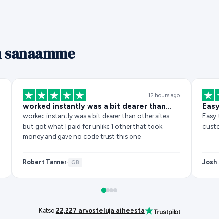
än sanaamme
o
12 hours ago
worked instantly was a bit dearer than…
Easy
worked instantly was a bit dearer than other sites
Easy 
but got what I paid for unlike 1 other that took
custo
money and gave no code trust this one
Robert Tanner
Josh 
·
GB
Katso
22,227 arvosteluja aiheesta