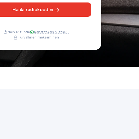
Hanki radiokoodini
Noin 12 tuntia
Rahat takaisin -takuu
Turvallinen maksaminen