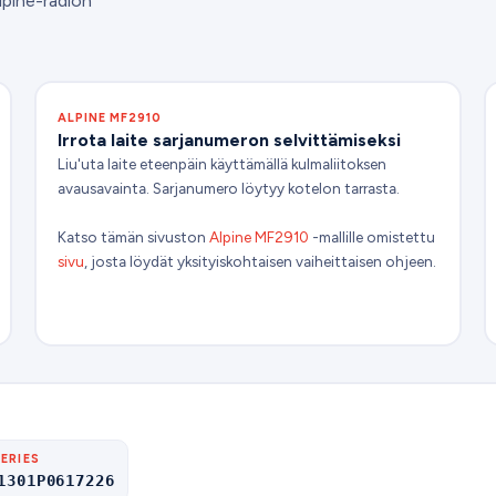
lpine-radion
ALPINE MF2910
Irrota laite sarjanumeron selvittämiseksi
Liu'uta laite eteenpäin käyttämällä kulmaliitoksen
avausavainta. Sarjanumero löytyy kotelon tarrasta.
Katso tämän sivuston
Alpine MF2910
-mallille omistettu
sivu
, josta löydät yksityiskohtaisen vaiheittaisen ohjeen.
ERIES
1301P0617226