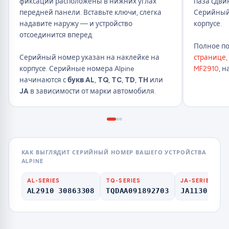
фиксации расположены в нижних углах
паза сдви
передней панели. Вставьте ключи, слегка
Серийный 
надавите наружу — и устройство
корпусе.
отсоединится вперед.
Полное по
Серийный номер указан на наклейке на
странице,
корпусе. Серийные номера Alpine
MF2910
, н
начинаются с
букв AL
,
TQ
,
TC
,
TD
,
TH
или
JA
в зависимости от марки автомобиля.
КАК ВЫГЛЯДИТ СЕРИЙНЫЙ НОМЕР ВАШЕГО УСТРОЙСТВА
ALPINE
AL-SERIES
TQ-SERIES
JA-SERIES
AL2910 30863308
TQDAA091892703
JA11301P06