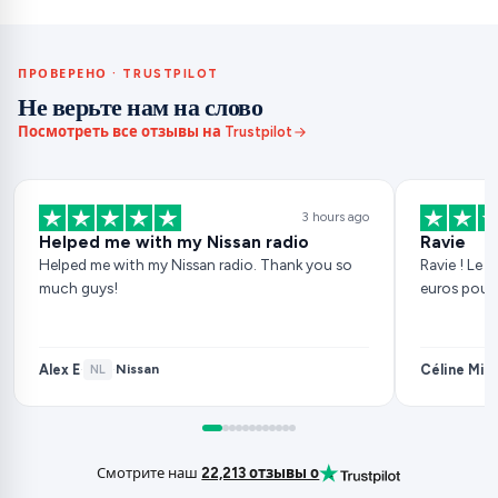
ПРОВЕРЕНО · TRUSTPILOT
Не верьте нам на слово
Посмотреть все отзывы на Trustpilot
3 hours ago
Helped me with my Nissan radio
Ravie
Helped me with my Nissan radio. Thank you so
Ravie ! Le 
much guys!
euros pour
Alex E
Céline Mila
Nissan
·
NL
·
Смотрите наш
22,213 отзывы о