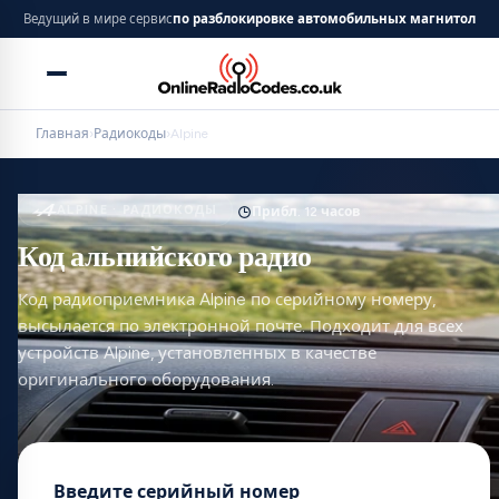
Ведущий в мире сервис
по разблокировке автомобильных магнитол
Главная
›
Радиокоды
›
Alpine
ALPINE · РАДИОКОДЫ
Прибл. 12 часов
Код альпийского радио
Код радиоприемника Alpine по серийному номеру,
высылается по электронной почте. Подходит для всех
устройств Alpine, установленных в качестве
оригинального оборудования.
Введите серийный номер