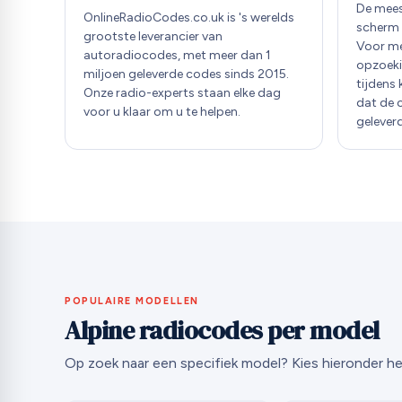
De mees
OnlineRadioCodes.co.uk is 's werelds
scherm 
grootste leverancier van
Voor m
autoradiocodes, met meer dan 1
opzoeki
miljoen geleverde codes sinds 2015.
tijdens
Onze radio-experts staan elke dag
dat de 
voor u klaar om u te helpen.
geleverd
POPULAIRE MODELLEN
Alpine radiocodes per model
Op zoek naar een specifiek model? Kies hieronder h