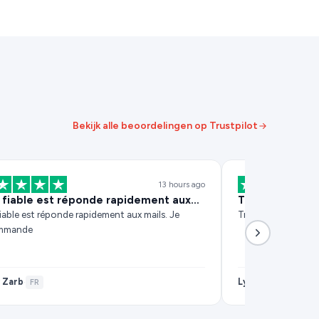
Bekijk alle beoordelingen op Trustpilot
13 hours ago
 fiable est réponde rapidement aux…
Très satisfaits
fiable est réponde rapidement aux mails. Je
Très satisfaits
mmande
 Zarb
Lyes Ghilas
·
FR
·
FR