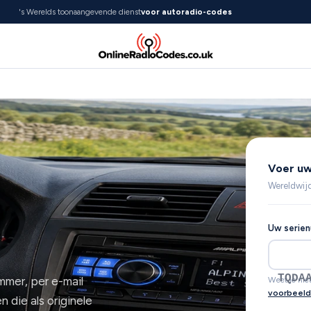
's Werelds toonaangevende dienst
voor autoradio-codes
Voer uw
Wereldwijd
Uw serie
TQDA
mmer, per e-mail
Weet je nie
voorbeel
 die als originele