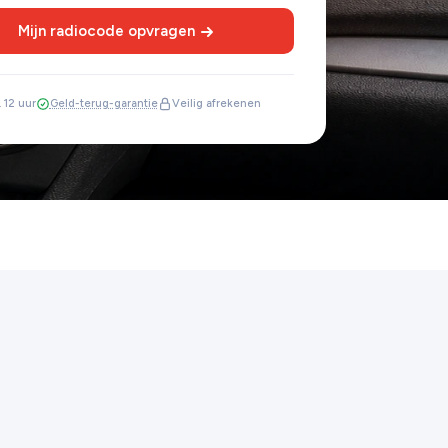
Mijn radiocode opvragen
 12 uur
Geld-terug-garantie
Veilig afrekenen