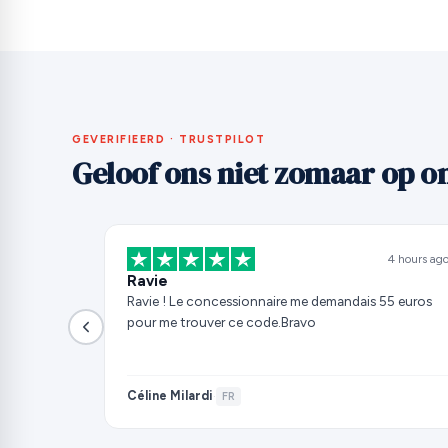
GEVERIFIEERD · TRUSTPILOT
Geloof ons niet zomaar op o
4 hours ag
Ravie
Ravie ! Le concessionnaire me demandais 55 euros
pour me trouver ce code.Bravo
Céline Milardi
·
FR