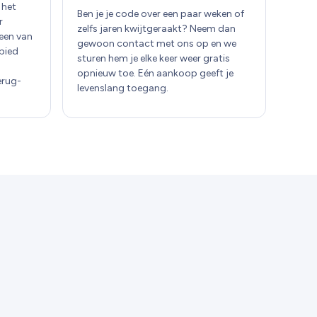
 het
Ben je je code over een paar weken of
r
zelfs jaren kwijtgeraakt? Neem dan
 een van
gewoon contact met ons op en we
bied
sturen hem je elke keer weer gratis
opnieuw toe. Eén aankoop geeft je
erug-
levenslang toegang.