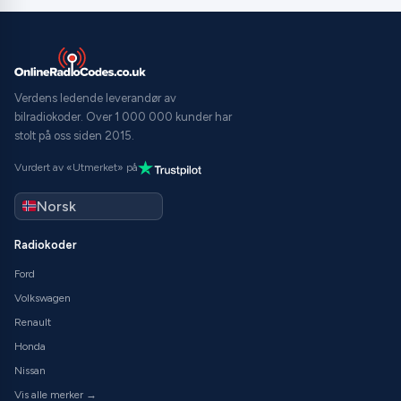
Verdens ledende leverandør av
bilradiokoder. Over 1 000 000 kunder har
stolt på oss siden 2015.
Vurdert av «Utmerket» på
Radiokoder
Ford
Volkswagen
Renault
Honda
Nissan
Vis alle merker →