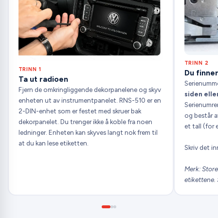
TRINN 2
TRINN 1
Du finne
Ta ut radioen
Serienummer
Fjern de omkringliggende dekorpanelene og skyv
siden elle
enheten ut av instrumentpanelet. RNS-510 er en
Serienumre
2-DIN-enhet som er festet med skruer bak
og består av
dekorpanelet. Du trenger ikke å koble fra noen
et tall (fo
ledninger. Enheten kan skyves langt nok frem til
at du kan lese etiketten.
Skriv det in
Merk: Store 
etikettene. 