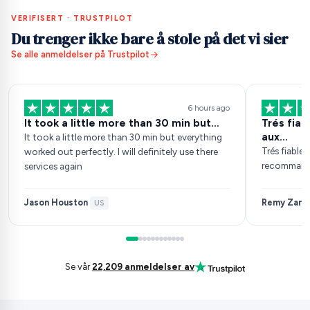
VERIFISERT · TRUSTPILOT
Du trenger ikke bare å stole på det vi sier
Se alle anmeldelser på Trustpilot
6 hours ago
It took a little more than 30 min but…
Trés fia
aux…
It took a little more than 30 min but everything
Trés fiable
worked out perfectly. I will definitely use there
recomman
services again
Jason Houston
Remy Zarb
·
US
·
Se vår
22,209 anmeldelser av