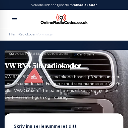
Verdens ledende tjeneste for
bilradiokoder
Hjem
›
Radiokoder
›
Volkswagen
VOLKSWAGEN · RADIOKODER
Ca. 6 timer
VW RNS 510 radiokoder
VW RNS 510 navigasjonsradiokode basert på serienummer,
leveres umiddelbart. Fungerer med serienummerene VWZ6Z
eller VWZGZ som står på enhetens etikett, og gjelder for
Golf, Passat, Tiguan og Touareg.
Skriv inn serienummeret ditt