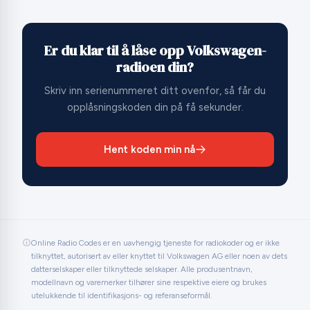
Er du klar til å låse opp Volkswagen-
radioen din?
Skriv inn serienummeret ditt ovenfor, så får du
opplåsningskoden din på få sekunder.
Hent koden min nå
Online Radio Codes er en uavhengig tjeneste for radiokoder og er ikke
tilknyttet, autorisert av eller knyttet til Volkswagen AG eller noen av dets
datterselskaper eller tilknyttede selskaper. Alle produsentnavn,
modellnavn og varemerker tilhører sine respektive eiere og brukes
utelukkende til identifikasjons- og referanseformål.