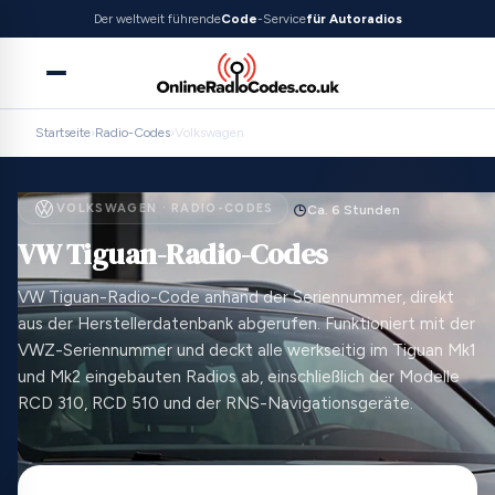
Der weltweit führende
Code
-Service
für Autoradios
Startseite
›
Radio-Codes
›
Volkswagen
VOLKSWAGEN · RADIO-CODES
Ca. 6 Stunden
VW Tiguan-Radio-Codes
VW Tiguan-Radio-Code anhand der Seriennummer, direkt
aus der Herstellerdatenbank abgerufen. Funktioniert mit der
VWZ-Seriennummer und deckt alle werkseitig im Tiguan Mk1
und Mk2 eingebauten Radios ab, einschließlich der Modelle
RCD 310, RCD 510 und der RNS-Navigationsgeräte.