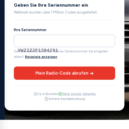
Geben Sie Ihre Seriennummer ein
Weltweit wurden über 1 Million Codes ausgeliefert.
Ihre Seriennummer
VWZ2Z2F1394291
Sie sind sich nicht sicher, welche Seriennummer Sie eingeben
sollen?
Beispiele anzeigen
Mein Radio-Code abrufen
Ca. 6 Stunden
Geld-zurück-Garantie
Sichere Kaufabwicklung