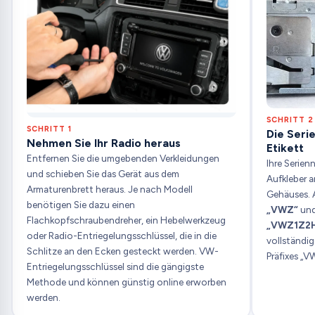
SCHRITT 2
SCHRITT 1
Die Seri
Nehmen Sie Ihr Radio heraus
Etikett
Entfernen Sie die umgebenden Verkleidungen
Ihre Serien
und schieben Sie das Gerät aus dem
Aufkleber a
Armaturenbrett heraus. Je nach Modell
Gehäuses. 
benötigen Sie dazu einen
„VWZ“
und
Flachkopfschraubendreher, ein Hebelwerkzeug
„VWZ1Z2H
oder Radio-Entriegelungsschlüssel, die in die
vollständig
Schlitze an den Ecken gesteckt werden. VW-
Präfixes „V
Entriegelungsschlüssel sind die gängigste
Methode und können günstig online erworben
werden.