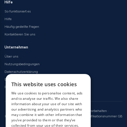
Hilfe
So funktioniert es
Hilfe
Häufig gestellte Fragen
Kontaktieren Sie uns
Unternehmen
Über uns
Nutzungsbedingungen
Datenschutzerklärung
Datenschutzerklärung
This website uses cookies
Rückerstattungsrichtlinien
We use cookies to personalise content, ads
and to analyse our traffic. We also share
information about your use of our site with
our advertising and analytics partners who
© 2026 OnlineRadioCodes.co.uk · Alle Rechte vorbehalten ·
may combine it with other information that
Handelsregisternummer 09736186 · Umsatzsteuer-Identifikationsnummer GB
you’ve provided to them or that they’ve
246 2256 14
collected from your use of their services.