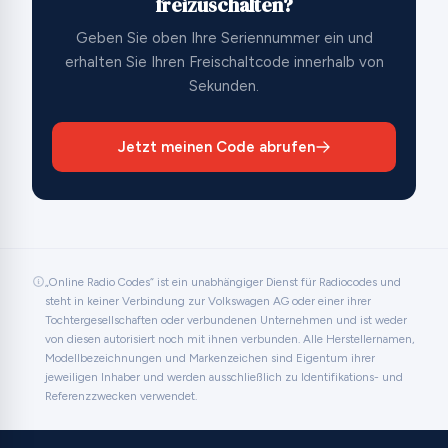
freizuschalten?
Geben Sie oben Ihre Seriennummer ein und
erhalten Sie Ihren Freischaltcode innerhalb von
Sekunden.
Jetzt meinen Code abrufen
„Online Radio Codes“ ist ein unabhängiger Dienst für Radiocodes und
steht in keiner Verbindung zur Volkswagen AG oder einer ihrer
Tochtergesellschaften oder verbundenen Unternehmen und ist weder
von diesen autorisiert noch mit ihnen verbunden. Alle Herstellernamen,
Modellbezeichnungen und Markenzeichen sind Eigentum ihrer
jeweiligen Inhaber und werden ausschließlich zu Identifikations- und
Referenzzwecken verwendet.