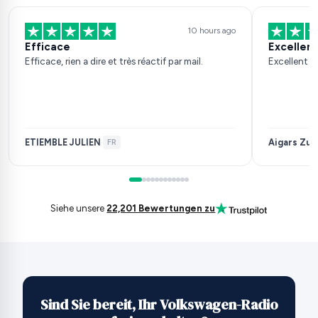
10 hours ago
Efficace
Excellent
Efficace, rien a dire et très réactif par mail.
Excellent s
ETIEMBLE JULIEN
Aigars Zuj
·
FR
Siehe unsere
22,201 Bewertungen zu
Sind Sie bereit, Ihr Volkswagen-Radio