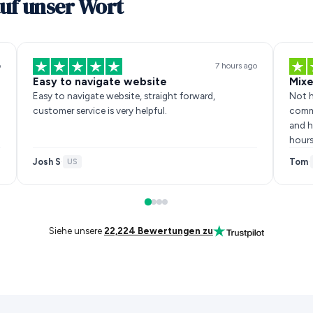
auf unser Wort
o
7 hours ago
Easy to navigate website
Mixe
Easy to navigate website, straight forward,
Not h
customer service is very helpful.
commu
and h
hours
Josh S
Tom
·
US
·
Siehe unsere
22,224 Bewertungen zu