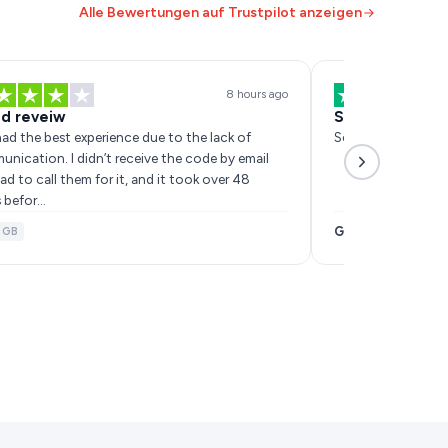
Alle Bewertungen auf Trustpilot anzeigen
8 hours ago
d reveiw
Servizio eccel
ad the best experience due to the lack of
Servizio eccellent
nication. I didn’t receive the code by email
ad to call them for it, and it took over 48
 befor…
Giuseppe Pellino
GB
·