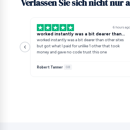
Verlassen Sie sich nicht nur 
6 hours ag
worked instantly was a bit dearer than…
worked instantly was a bit dearer than other sites
but got what I paid for unlike 1 other that took
money and gave no code trust this one
Robert Tanner
·
GB