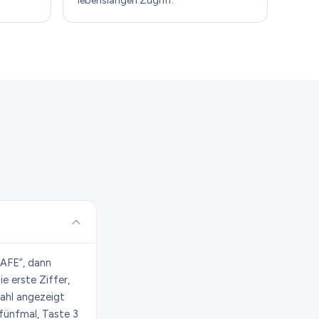
lebenslangen Zugriff.
SAFE“, dann
e erste Ziffer,
Zahl angezeigt
 fünfmal, Taste 3