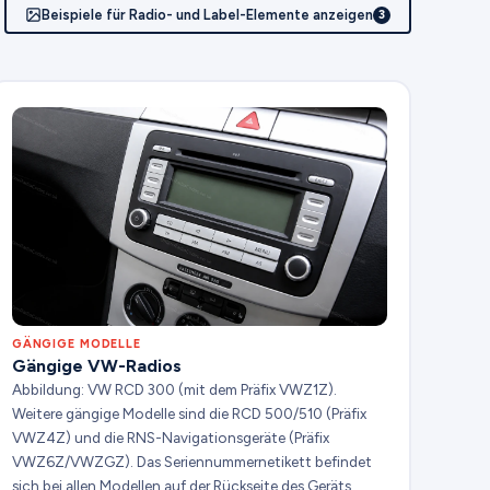
Beispiele für Radio- und Label-Elemente anzeigen
3
GÄNGIGE MODELLE
Gängige VW-Radios
Abbildung: VW RCD 300 (mit dem Präfix VWZ1Z).
Weitere gängige Modelle sind die RCD 500/510 (Präfix
VWZ4Z) und die RNS-Navigationsgeräte (Präfix
VWZ6Z/VWZGZ). Das Seriennummernetikett befindet
sich bei allen Modellen auf der Rückseite des Geräts.