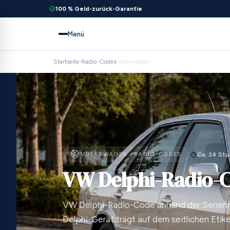
100 % Geld-zurück-Garantie
Menü
Startseite
›
Radio-Codes
›
Volkswagen
VOLKSWAGEN · RADIO-CODES
Ca. 24 St
VW Delphi-Radio-
VW Delphi-Radio-Code anhand der Serien
Delphi-Gerät trägt auf dem seitlichen Etike