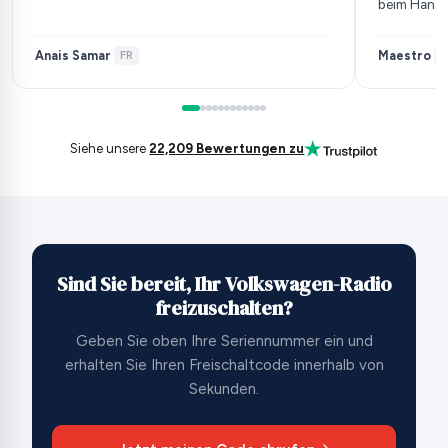
beim Händle
Anais Samar
Maestro
·
FR
·
D
Siehe unsere
22,209 Bewertungen zu
Sind Sie bereit, Ihr Volkswagen-Radio
freizuschalten?
Geben Sie oben Ihre Seriennummer ein und
erhalten Sie Ihren Freischaltcode innerhalb von
Sekunden.