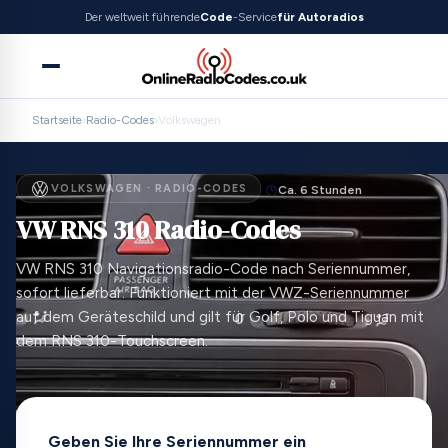
Der weltweit führende
Code
-Service
für Autoradios
Startseite
›
Radio-Codes
›
Volkswagen
VOLKSWAGEN · RADIO-CODES
Ca. 6 Stunden
VW RNS 310 Radio-Codes
VW RNS 310 Navigationsradio-Code nach Seriennummer,
sofort lieferbar. Funktioniert mit der VWZ-Seriennummer
auf dem Geräteschild und gilt für Golf, Polo und Tiguan mit
dem RNS 310-Touchscreen.
Geben Sie Ihre Seriennummer ein