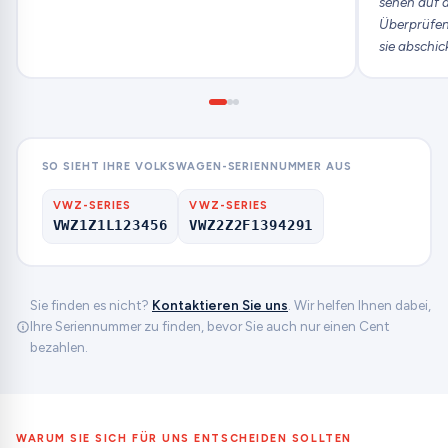
sehen auf d
Überprüfen 
sie abschic
SO SIEHT IHRE VOLKSWAGEN-SERIENNUMMER AUS
VWZ-SERIES
VWZ-SERIES
VWZ1Z1L123456
VWZ2Z2F1394291
Sie finden es nicht?
Kontaktieren Sie uns
. Wir helfen Ihnen dabei,
Ihre Seriennummer zu finden, bevor Sie auch nur einen Cent
bezahlen.
WARUM SIE SICH FÜR UNS ENTSCHEIDEN SOLLTEN