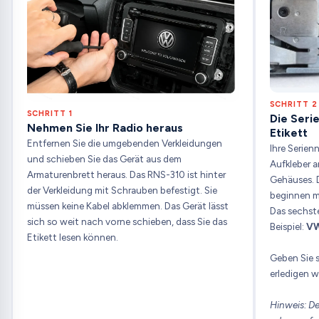
SCHRITT 2
SCHRITT 1
Die Seri
Nehmen Sie Ihr Radio heraus
Etikett
Entfernen Sie die umgebenden Verkleidungen
Ihre Serien
und schieben Sie das Gerät aus dem
Aufkleber a
Armaturenbrett heraus. Das RNS-310 ist hinter
Gehäuses. 
der Verkleidung mit Schrauben befestigt. Sie
beginnen m
müssen keine Kabel abklemmen. Das Gerät lässt
Das sechste
sich so weit nach vorne schieben, dass Sie das
Beispiel:
VW
Etikett lesen können.
Geben Sie s
erledigen wi
Hinweis: De