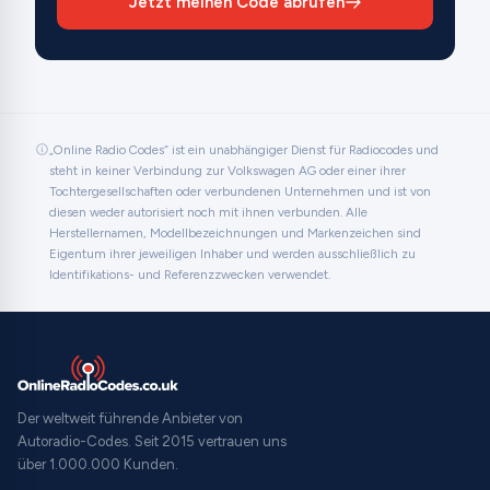
Jetzt meinen Code abrufen
„Online Radio Codes“ ist ein unabhängiger Dienst für Radiocodes und
steht in keiner Verbindung zur Volkswagen AG oder einer ihrer
Tochtergesellschaften oder verbundenen Unternehmen und ist von
diesen weder autorisiert noch mit ihnen verbunden. Alle
Herstellernamen, Modellbezeichnungen und Markenzeichen sind
Eigentum ihrer jeweiligen Inhaber und werden ausschließlich zu
Identifikations- und Referenzzwecken verwendet.
Der weltweit führende Anbieter von
Autoradio-Codes. Seit 2015 vertrauen uns
über 1.000.000 Kunden.