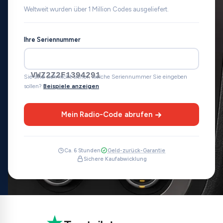
Weltweit wurden über 1 Million Codes ausgeliefert.
Ihre Seriennummer
VWZ2Z2F1394291
Sie sind sich nicht sicher, welche Seriennummer Sie eingeben
sollen?
Beispiele anzeigen
Mein Radio-Code abrufen
Ca. 6 Stunden
Geld-zurück-Garantie
Sichere Kaufabwicklung