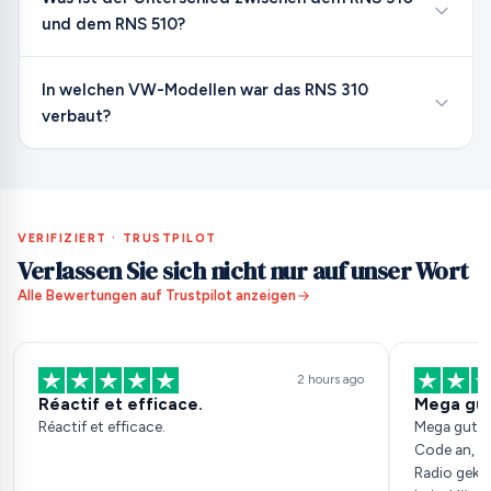
und dem RNS 510?
In welchen VW-Modellen war das RNS 310
verbaut?
VERIFIZIERT · TRUSTPILOT
Verlassen Sie sich nicht nur auf unser Wort
Alle Bewertungen auf Trustpilot anzeigen
2 hours ago
Réactif et efficace.
Mega gu
Réactif et efficace.
Mega gut, 
Code an, h
Radio gekau