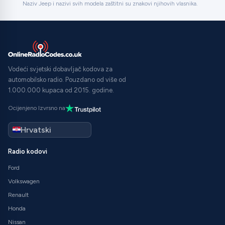
Naziv Jeep i nazivi svih modela zaštitni su znakovi njihovih vlasnika.
Vodeći svjetski dobavljač kodova za
automobilsko radio. Pouzdano od više od
1.000.000 kupaca od 2015. godine.
Ocijenjeno Izvrsno na
Radio kodovi
Ford
Volkswagen
Renault
Honda
Nissan