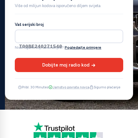
Više od milijun kodova isporučeno diljem svijeta.
Vaš serijski broj
T00BE240271540
Niste sigurni koji serial unijeti?
Pogledajte primjere
Dobijte moj radio kod
Pribl. 30 Minutes
Jamstvo povrata novca
Sigurno plaćanje