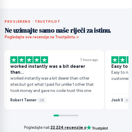
PROVJERENO · TRUSTPILOT
Ne uzimajte samo naše riječi za istinu.
Pogledajte sve recenzije na Trustpilotu
7 hours ago
worked instantly was a bit dearer
Easy to 
than…
Easy to nav
worked instantly was a bit dearer than other
customer ser
sites but got what I paid for unlike 1 other that
took money and gave no code trust this one
Robert Tanner
Josh S
·
GB
·
US
Pogledajte naš
22,224 recenzije o