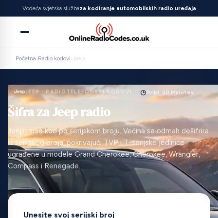
Vodeća svjetska služba
za kodiranje automobilskih radio uređaja
Početna
›
Radio kodovi
›
Jeep
JEEP · RADIOTELEFONSKI KODOVI
Pribl. 30 Minutes
Šifra za Jeep radio
Jeep radio kod po serijskom broju. Većina se odmah dešifrira
iz serijskog broja, pokrivajući TVP i T-serijske jedinice
ugrađene u modele Grand Cherokee, Cherokee, Wrangler,
Compass i Renegade.
Unesite svoj serijski broj