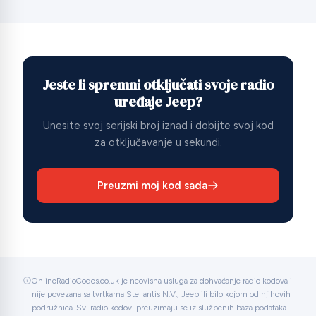
Jeste li spremni otključati svoje radio
uređaje Jeep?
Unesite svoj serijski broj iznad i dobijte svoj kod
za otključavanje u sekundi.
Preuzmi moj kod sada
OnlineRadioCodes.co.uk je neovisna usluga za dohvaćanje radio kodova i
nije povezana sa tvrtkama Stellantis N.V., Jeep ili bilo kojom od njihovih
podružnica. Svi radio kodovi preuzimaju se iz službenih baza podataka.