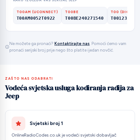
KAKO IZGLEDA VAŠ SERIJAL JEEP
T00AM (UCONNECT)
T00BE
T00 (DIGITS 
T00AM0052T0922
T00BE240271540
T001236037
Ne možete ga pronaći?
Kontaktirajte nas
. Pomoći ćemo vam
pronaći serijski broj prije nego što platite ijedan novčić.
ZAŠTO NAS ODABRATI
Vodeća svjetska usluga kodiranja radija za
Jeep
Svjetski broj 1
OnlineRadioCodes.co.uk je vodeći svjetski dobavljač