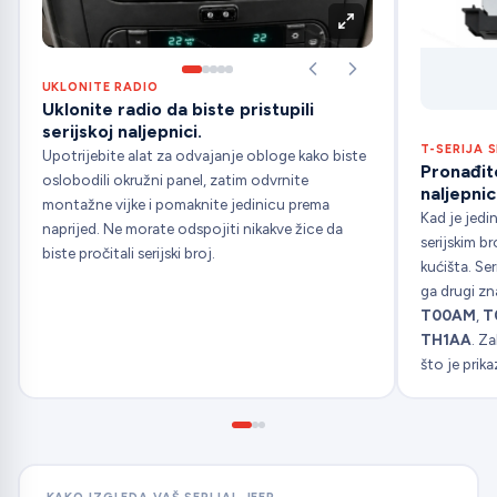
UKLONITE RADIO
Uklonite radio da biste pristupili
serijskoj naljepnici.
T-SERIJA S
Upotrijebite alat za odvajanje obloge kako biste
Pronađite
oslobodili okružni panel, zatim odvrnite
naljepnici
montažne vijke i pomaknite jedinicu prema
Kad je jedi
naprijed. Ne morate odspojiti nikakve žice da
serijskim b
biste pročitali serijski broj.
kućišta. Se
ga drugi zn
T00AM
,
T
TH1AA
. Za
što je prika