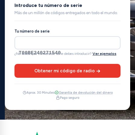
Introduce tu número de serie
Más de un millón de códigos entregados en todo el mundo.
Tu número de serie
T00BE240271540
¿No sabes qué número de serie debes introducir?
Ver ejemplos
Obtener mi código de radio
Aprox. 30 Minutes
Garantía de devolución del dinero
Pago seguro