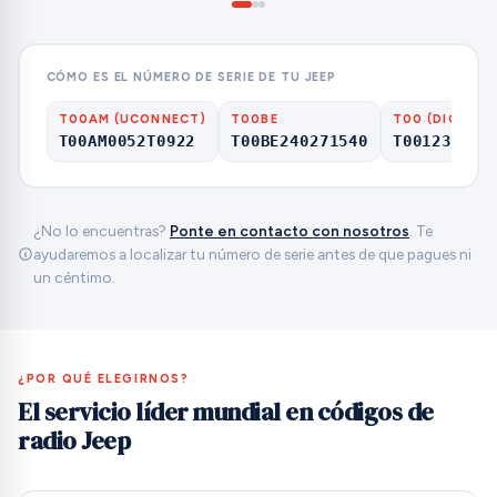
CÓMO ES EL NÚMERO DE SERIE DE TU JEEP
T00AM (UCONNECT)
T00BE
T00 (DIGITS 
T00AM0052T0922
T00BE240271540
T001236037
¿No lo encuentras?
Ponte en contacto con nosotros
. Te
ayudaremos a localizar tu número de serie antes de que pagues ni
un céntimo.
¿POR QUÉ ELEGIRNOS?
El servicio líder mundial en códigos de
radio Jeep