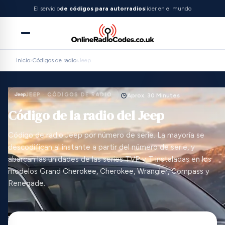
El servicio
de códigos para autorradios
líder en el mundo
Inicio
›
Códigos de radio
›
Jeep
JEEP · CÓDIGOS DE RADIO
Aprox. 30 Minutes
Código de la radio del Jeep
Código de radio Jeep por número de serie. La mayoría se
descodifican al instante a partir del número de serie, y
abarcan las unidades de las series TVP y T instaladas en los
modelos Grand Cherokee, Cherokee, Wrangler, Compass y
Renegade.