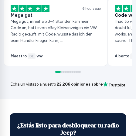
6 hours ago
Mega gut
Code wor
Mega gut, innerhalb 3-4 Stunden kam mein
I had to wai
Code an, hatte von eBay Kleinanzeigen ein VW
doubtful, b
Radio gekauft, mit Code, wusste das ich den
works, and 
beim Händler kriegen kann, …
sound. Tha
Maestro
Alberto
VW
·
DE
·
·
ES
Echa un vistazo a nuestro
22,206 opiniones sobre
¿Estás listo para desbloquear tu radio
Jeep?