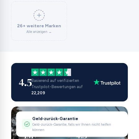
26+ weitere Marken
Alle anzeigen →
4.5
Basierend auf verifizierten
Trustpilot-Bewertungen auf
22,209
Geld-zurück-Garantie
Geld-zurück-Garantie, falls wir Ihnen nicht helfen
können
1M+
4.5