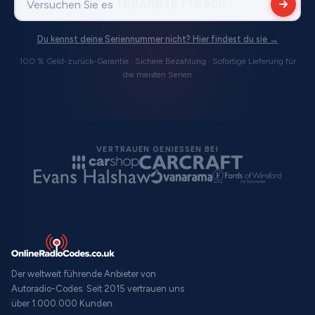
Versuchen Sie es
V536284
Du kennst deine Seriennummer nicht? Hier findest du sie →
100 % Geld-zurück-Garantie · Sichere Bezahlung · Sofortige Lieferung für
die meisten Serien
VERTRAUEN GENIESSEN BEI
Der weltweit führende Anbieter von
Autoradio-Codes. Seit 2015 vertrauen uns
über 1.000.000 Kunden.