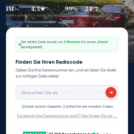
1M+
4.5★
99%
24/7
Codes geliefert
Trustpilot-Bewertung
Erfolgsquote
Immer verfügbar
Der letzte Code wurde vor
2 Minuten
für einen „
Ford
“
bereitgestellt.
Finden Sie Ihren Radiocode
Geben Sie Ihre Seriennummer ein, und wir leiten Sie direkt
zur richtigen Seite weiter
Versuchen Sie es
T00AM0467T0508
·
Geld-zurück-Garantie
Sofort für die meisten Codes
Sie kennen Ihre Seriennummer nicht? Hier finden Sie sie →
22,209 Bewertungen zu