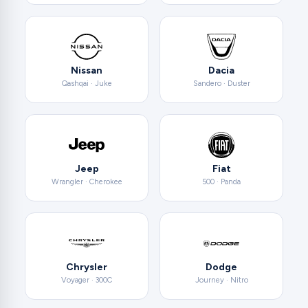
Nissan
Dacia
Qashqai · Juke
Sandero · Duster
Jeep
Fiat
Wrangler · Cherokee
500 · Panda
Chrysler
Dodge
Voyager · 300C
Journey · Nitro