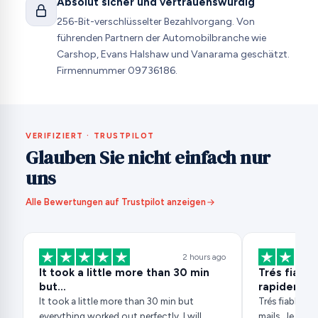
Absolut sicher und vertrauenswürdig
256-Bit-verschlüsselter Bezahlvorgang. Von
führenden Partnern der Automobilbranche wie
Carshop, Evans Halshaw und Vanarama geschätzt.
Firmennummer 09736186.
VERIFIZIERT · TRUSTPILOT
Glauben Sie nicht einfach nur
uns
Alle Bewertungen auf Trustpilot anzeigen
2 hours ago
It took a little more than 30 min
Trés fiabl
but…
rapidemen
It took a little more than 30 min but
Trés fiable e
everything worked out perfectly. I will
mails. Je re