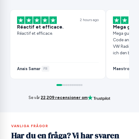
2 hours ago
Réactif et efficace.
Mega gut
Réactif et efficace.
Mega gut, in
Code an, hatt
VW Radio gek
ich den beim 
Anais Samar
Maestro
·
FR
·
DE
Se vår
22,209 recensioner om
VANLIGA FRÅGOR
Har du en fråga? Vi har svaren