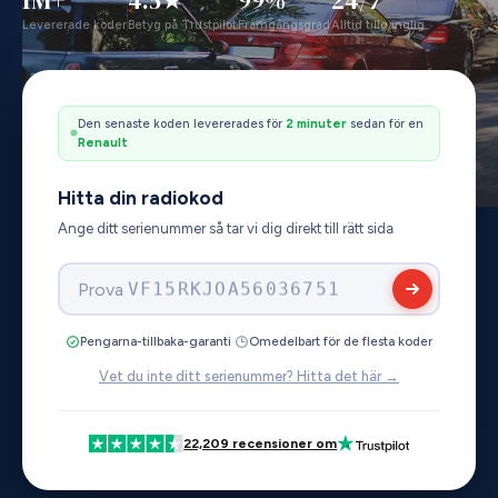
Levererade koder
Betyg på Trustpilot
Framgångsgrad
Alltid tillgänglig
Den senaste koden levererades för
4 minuter
sedan för en
Honda
Hitta din radiokod
Ange ditt serienummer så tar vi dig direkt till rätt sida
Prova
281154420RTN018
·
Pengarna-tillbaka-garanti
Omedelbart för de flesta koder
Vet du inte ditt serienummer? Hitta det här →
22,209 recensioner om