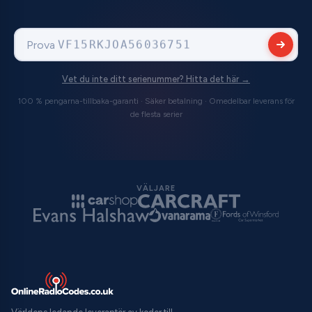
Prova
281154420RTN018
Vet du inte ditt serienummer? Hitta det här →
100 % pengarna-tillbaka-garanti · Säker betalning · Omedelbar leverans för
de flesta serier
VÄLJARE