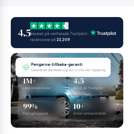
4.5
Baserat på verifierade Trustpilot-
recensioner på
22,209
Pengarna-tillbaka-garanti
Garanterad återbetalning om vi inte kan hjälpa dig
1M+
4.5
Levererade koder
Betyg på Trustpilot
99%
10+
Framgångsgrad
Antal verksamhetsår