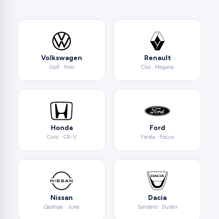
Volkswagen
Renault
Golf · Polo
Clio · Megane
Honda
Ford
Civic · CR-V
Fiesta · Focus
Nissan
Dacia
Qashqai · Juke
Sandero · Duster