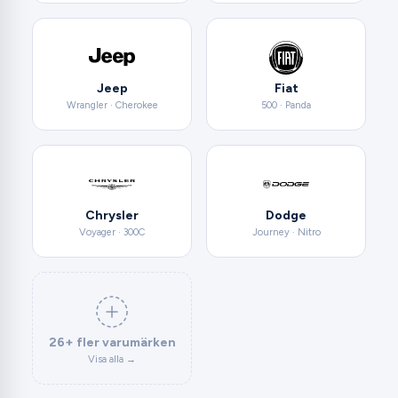
Jeep
Fiat
Wrangler · Cherokee
500 · Panda
Chrysler
Dodge
Voyager · 300C
Journey · Nitro
26+ fler varumärken
Visa alla →