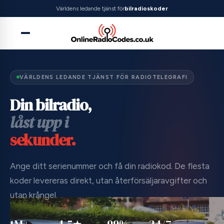
Världens ledande tjänst för
bilradioskoder
VÄRLDENS LEDANDE TJÄNST FÖR RADIOTELEGRAFI
Din bilradio,
låst upp i
sekunder.
Ange ditt serienummer och få din radiokod. De flesta
koder levereras direkt, utan återförsäljaravgifter och
utan krångel.
1M+
4.5★
99%
24/7