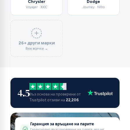
Chrysler
Dodge
Voyager · 300C
Journey · Nitro
26+ други марки
Виж всички →
4.5
Въз основа на проверени от
Trustpilot отзиви на
22,206
Гаранция за връщане на парите
Гарантирано възстановяване на сумата, ако не