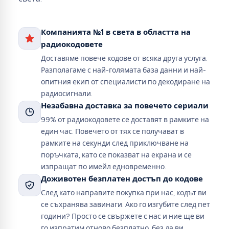
Компанията №1 в света в областта на
радиокодовете
Доставяме повече кодове от всяка друга услуга.
Разполагаме с най-голямата база данни и най-
опитния екип от специалисти по декодиране на
радиосигнали.
Незабавна доставка за повечето сериали
99% от радиокодовете се доставят в рамките на
един час. Повечето от тях се получават в
рамките на секунди след приключване на
поръчката, като се показват на екрана и се
изпращат по имейл едновременно.
Доживотен безплатен достъп до кодове
След като направите покупка при нас, кодът ви
се съхранява завинаги. Ако го изгубите след пет
години? Просто се свържете с нас и ние ще ви
го изпратим отново безплатно, без да ви