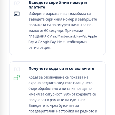
02
Въведете серийния номер и
платите
Изберете марката на автомобила си,
въведете серийния номер и завършете
поръчката си по сигурен начин за по-
малко от 60 секунди. Приемаме
плащания с Visa, Mastercard, PayPal, Apple
Pay и Google Pay. Не е необходима
регистрация.
03
Получете кода си и се включете
Кодът за отключване се показва на
екрана веднага след като плащането
бъде обработено и ви се изпраща по
имейл за сигурност. 99% от кодовете се
получават в рамките на един час.
Въведете го чрез бутоните за
предварителни настройки на радиото и