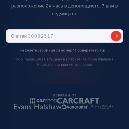
разположение 24 часа в денонощието, 7 дни в
седмицата.
Опитай
T00BE309752008
Не знаете серийния си номер? Проверете го тук →
100% гаранция за връщане на парите · Сигурна плащане ·
Незабавно за повечето сериали
ИЗБРАНИ ОТ