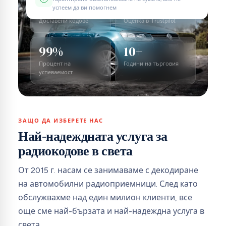
1M+
4.5
успеем да ви помогнем
Доставени кодове
Оценка в Trustpilot
99%
10+
Процент на
Години на търговия
успеваемост
ЗАЩО ДА ИЗБЕРЕТЕ НАС
Най-надеждната услуга за
радиокодове в света
От 2015 г. насам се занимаваме с декодиране
на автомобилни радиоприемници. След като
обслужвахме над един милион клиенти, все
още сме най-бързата и най-надеждна услуга в
света.