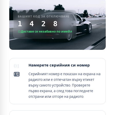
ВАШИЯТ КОД ЗА ОТКЛЮЧВАНЕ
1 4 2 8
Доставя се незабавно по имейл
01
Намерете серийния си номер
Серийният номер е показан на екрана на
радиото или е отпечатан върху етикет
върху самото устройство. Проверете
първо екрана, а след това погледнете
отстрани или отгоре на радиото.