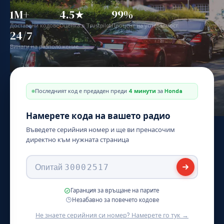
1M+
4.5★
99%
Доставени кодове
Оценка в Trustpilot
Процент на успеваемост
24/7
Винаги на разположение
Последният код е предаден преди
17 минути
за
Honda
Намерете кода на вашето радио
Въведете серийния номер и ще ви пренасочим
директно към нужната страница
Опитай
T00BE309752008
·
Гаранция за връщане на парите
Незабавно за повечето кодове
Не знаете серийния си номер? Намерете го тук →