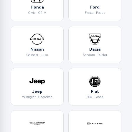
Honda
Ford
Civic · CR-V
Fiesta · Focus
Nissan
Dacia
Qashqai · Juke
Sandero · Duster
Jeep
Fiat
Wrangler · Cherokee
500 · Panda