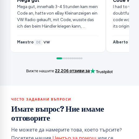
Mega gut
Code works
Mega gut, innerhalb 3-4 Stunden kam mein
I had to wait 
Code an, hatte von eBay Kleinanzeigen ein
doubtful, but
VW Radio gekauft, mit Code, wusste das
code works, 
ich den beim Händler kriegen kann, …
its original s
Maestro
Alberto
VW
·
DE
·
·
ES
·
Вижте нашите
22,206 отзиви за
ЧЕСТО ЗАДАВАНИ ВЪПРОСИ
Имате въпрос? Ние имаме
отговорите
Не можете да намерите това, което търсите?
Посетете нашия
Център за помощ
или се