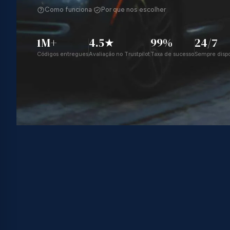
·
Como funciona
Por que nos escolher
1M+
4.5★
99%
24/7
Códigos entregues
Avaliação no Trustpilot
Taxa de sucesso
Sempre dispo