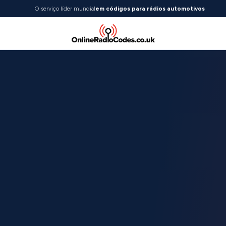
O serviço líder mundial
em códigos para rádios automotivos