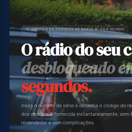
O SERVIÇO DE CÓDIGOS DE RÁDIO Nº 1 DO MUNDO
O rádio do seu c
desbloqueado e
segundos.
Insira o número de série e obtenha o código do rá
dos códigos é fornecida instantaneamente, sem 
revendedor e sem complicações.