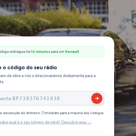
ódigo entregue há
12 minutos
para um
Ford
 o código do seu rádio
ero de série e nós o direcionaremos diretamente para a
ta
mente
30002517
·
de devolução do dinheiro
Imediato para a maioria dos códigos
sabe qual é o seu número de série? Descubra aqui →