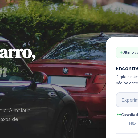
arro,
Último c
m
Encontre
Digite o núm
página corre
Experi
dio. A maioria
Garantia 
taxas de
Não 