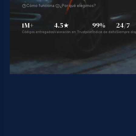
·
Cómo funciona
¿Por qué elegirnos?
1M+
4.5★
99%
24/7
Códigos entregados
Valoración en Trustpilot
Índice de éxito
Siempre dis