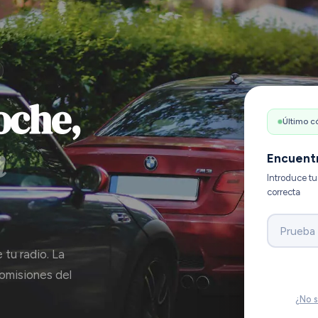
oche,
Último c
n
Encuentr
Introduce tu
correcta
Prueba
 tu radio. La
comisiones del
¿No s