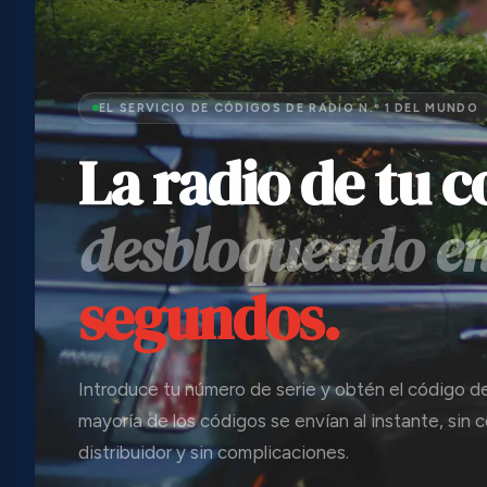
EL SERVICIO DE CÓDIGOS DE RADIO N.º 1 DEL MUNDO
La radio de tu c
desbloqueado e
segundos.
Introduce tu número de serie y obtén el código de
mayoría de los códigos se envían al instante, sin 
distribuidor y sin complicaciones.