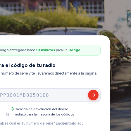
ódigo entregado hace
14 minutos
para un
Ford
a el código de tu radio
 número de serie y te llevaremos directamente a la página
BP738376741038
·
Garantía de devolución del dinero
Inmediato para la mayoría de los códigos
abes cuál es tu número de serie? Encuéntralo aquí →