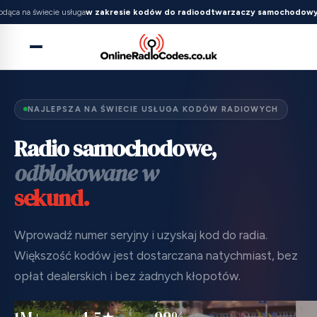
odąca na świecie usługa
w zakresie kodów do radioodtwarzaczy samochodow
NAJLEPSZA NA ŚWIECIE USŁUGA KODÓW RADIOWYCH
Radio samochodowe,
odblokowane w
sekund.
Wprowadź numer seryjny i uzyskaj kod do radia.
Większość kodów jest dostarczana natychmiast, bez
opłat dealerskich i bez żadnych kłopotów.
1M+
4.5★
99%