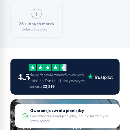
26+ innych marek
Zobacz wszystko →
4.5
Na podstawie zweryfikowanych
opinii na Trustpilot dotyczących
serwisu
22,219
Gwarancja zwrotu pieniędzy
Gwarantowany zwrot pieniędzy, jeśli nie będziemy w
stanie pomóc
1M+
4.5