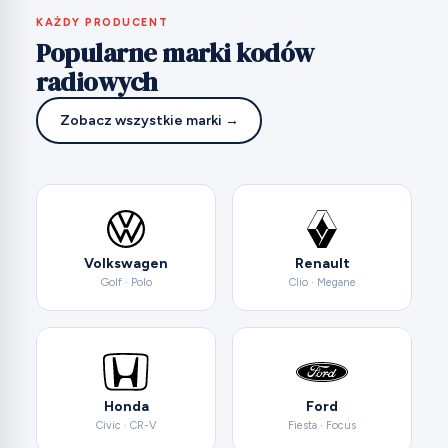
KAŻDY PRODUCENT
Popularne marki kodów
radiowych
Zobacz wszystkie marki →
Volkswagen
Renault
Golf · Polo
Clio · Megane
Honda
Ford
Civic · CR-V
Fiesta · Focus