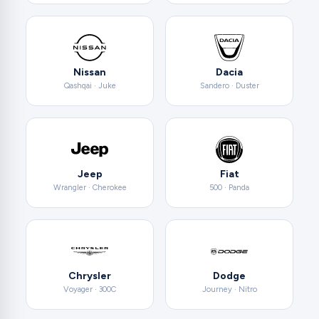
Nissan
Dacia
Qashqai · Juke
Sandero · Duster
Jeep
Fiat
Wrangler · Cherokee
500 · Panda
Chrysler
Dodge
Voyager · 300C
Journey · Nitro