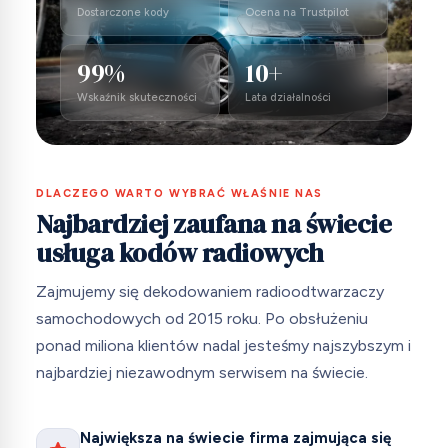
Dostarczone kody
Ocena na Trustpilot
99%
10+
Wskaźnik skuteczności
Lata działalności
DLACZEGO WARTO WYBRAĆ WŁAŚNIE NAS
Najbardziej zaufana na świecie
usługa kodów radiowych
Zajmujemy się dekodowaniem radioodtwarzaczy
samochodowych od 2015 roku. Po obsłużeniu
ponad miliona klientów nadal jesteśmy najszybszym i
najbardziej niezawodnym serwisem na świecie.
Największa na świecie firma zajmująca się