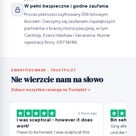
W pełni bezpieczne i godne zaufania
Proces płatności szyfrowany 256-bitowym
kluczem. Cieszymy się zaufaniem największych
partnerów z branży motoryzacyjnej, w tym
Carshop, Evans Halshaw i Vanarama. Numer
rejestracji firmy: 09736186.
ZWERYFIKOWANE · TRUSTPILOT
Nie wierzcie nam na słowo
Zobacz wszystkie recenzje na Trustpilot
2 hours ago
I was sceptical - however it does
Bin sehr zu
work!
Ging alles seh
I have to be honest, I was sceptical this
und der Code 