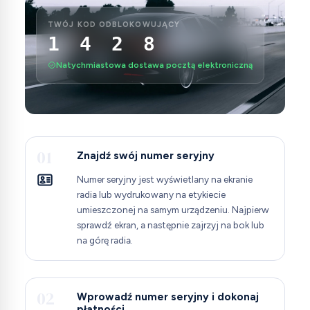
TWÓJ KOD ODBLOKOWUJĄCY
1 4 2 8
Natychmiastowa dostawa pocztą elektroniczną
01
Znajdź swój numer seryjny
Numer seryjny jest wyświetlany na ekranie
radia lub wydrukowany na etykiecie
umieszczonej na samym urządzeniu. Najpierw
sprawdź ekran, a następnie zajrzyj na bok lub
na górę radia.
02
Wprowadź numer seryjny i dokonaj
płatności