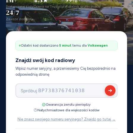
Dostarczone kody
Ocena na Trustpilot
Wskaźnik skuteczności
24/7
Zawsze dostępny
Ostatni kod dostarczono
6 minut
temu dla
Honda
Znajdź swój kod radiowy
Wpisz numer seryjny, a przeniesiemy Cię bezpośrednio na
odpowiednią stronę
Spróbuj
30002517
·
Gwarancja zwrotu pieniędzy
Natychmiastowe dla większości kodów
Nie znasz swojego numeru seryjnego? Znajdź go tutaj →