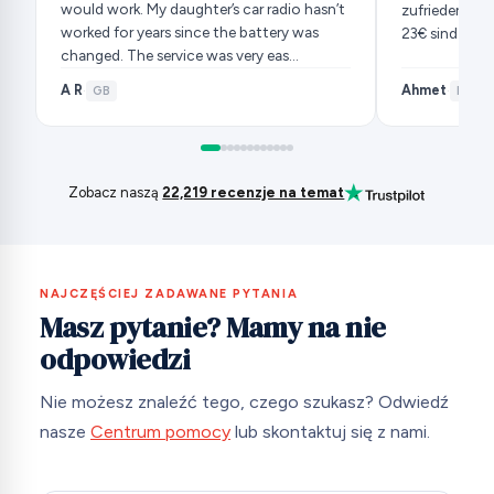
would work. My daughter’s car radio hasn’t
zufrieden mit 
worked for years since the battery was
23€ sind auch
changed. The service was very eas…
A R
Ahmet
V
·
GB
·
DE
·
Zobacz naszą
22,219 recenzje na temat
NAJCZĘŚCIEJ ZADAWANE PYTANIA
Masz pytanie? Mamy na nie
odpowiedzi
Nie możesz znaleźć tego, czego szukasz? Odwiedź
nasze
Centrum pomocy
lub skontaktuj się z nami.