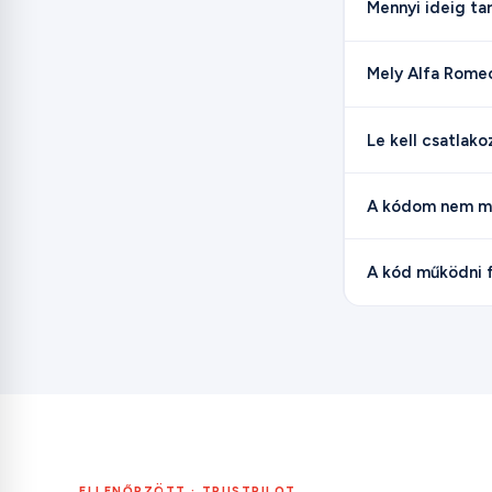
Mennyi ideig tart
Mely Alfa Rome
Le kell csatlak
A kódom nem mű
A kód működni f
ELLENŐRZÖTT · TRUSTPILOT