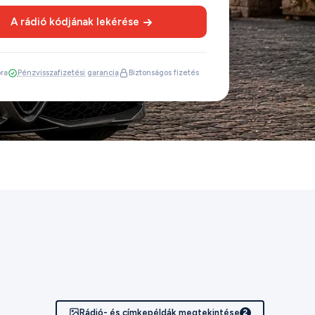
A rádió kódjának lekérése
óra
Pénzvisszafizetési garancia
Biztonságos fizetés
Rádió- és címkepéldák megtekintése
2