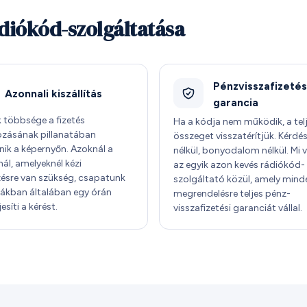
ádiókód-szolgáltatása
Pénzvisszafizetés
Azonnali kiszállítás
garancia
 többsége a fizetés
Ha a kódja nem működik, a tel
ozásának pillanatában
összeget visszatérítjük. Kérdé
nik a képernyőn. Azoknál a
nélkül, bonyodalom nélkül. Mi
ál, amelyeknél kézi
az egyik azon kevés rádiókód-
zésre van szükség, csapatunk
szolgáltató közül, amely mind
órákban általában egy órán
megrendelésre teljes pénz-
jesíti a kérést.
visszafizetési garanciát vállal.