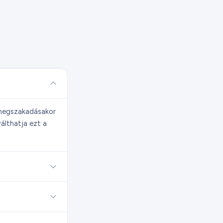
s megszakadásakor
válthatja ezt a