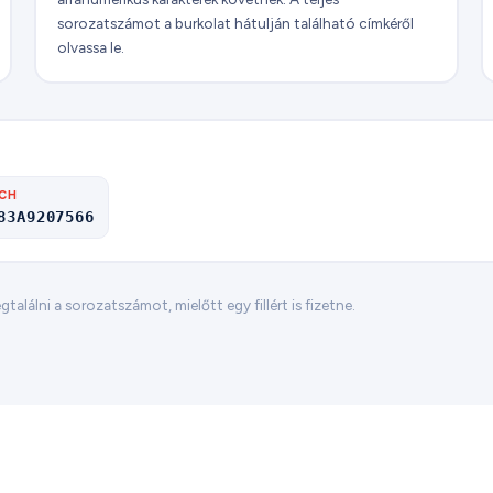
sorozatszámot a burkolat hátulján található címkéről
olvassa le.
SCH
83A9207566
találni a sorozatszámot, mielőtt egy fillért is fizetne.