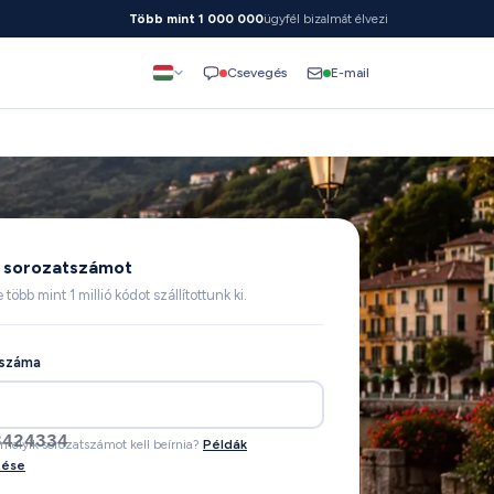
Több mint 1 000 000
ügyfél bizalmát élvezi
E-mail
Csevegés
 a sorozatszámot
 több mint 1 millió kódot szállítottunk ki.
tszáma
M8583A9207566
melyik sorozatszámot kell beírnia?
Példák
tése