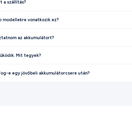
 a szállítás?
o modellekre vonatkozik ez?
oztatnom az akkumulátort?
ködik. Mit tegyek?
og-e egy jövőbeli akkumulátorcsere után?