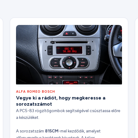
ALFA ROMEO BOSCH
Vegye ki a rádiót, hogy megkeresse a
sorozatszámot
A PC5-83 rögzítőgombok segítségével csúsztassa előre
a készüléket.
A sorozatszám
815CM
-mel kezdődik, amelyet
alfanumerikus karakterek követnek. A teljes