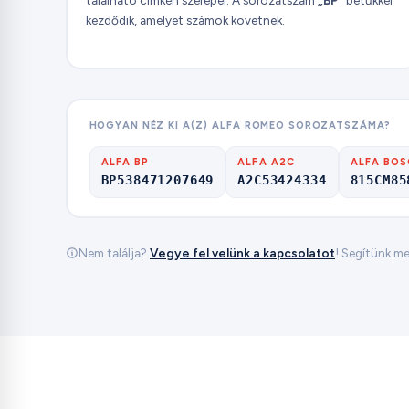
kezdődik, amelyet számok követnek.
HOGYAN NÉZ KI A(Z) ALFA ROMEO SOROZATSZÁMA?
ALFA BP
ALFA A2C
ALFA BO
BP538471207649
A2C53424334
815CM85
Nem találja?
Vegye fel velünk a kapcsolatot
! Segítünk meg