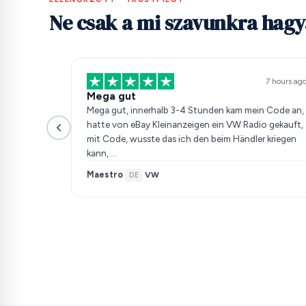
Ne csak a mi szavunkra hag
7 hours ag
Mega gut
Mega gut, innerhalb 3-4 Stunden kam mein Code an,
hatte von eBay Kleinanzeigen ein VW Radio gekauft,
mit Code, wusste das ich den beim Händler kriegen
kann, …
Maestro
VW
·
DE
·