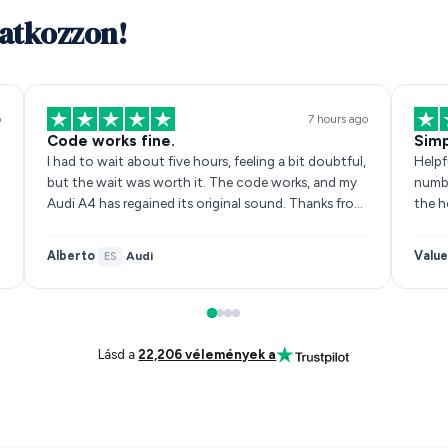
yatkozzon!
o
7 hours ago
Code works fine.
Simp
I had to wait about five hours, feeling a bit doubtful,
Helpf
but the wait was worth it. The code works, and my
numbe
Audi A4 has regained its original sound. Thanks fro…
the h
Alberto
Value
Audi
·
ES
·
Lásd a
22,206 vélemények a