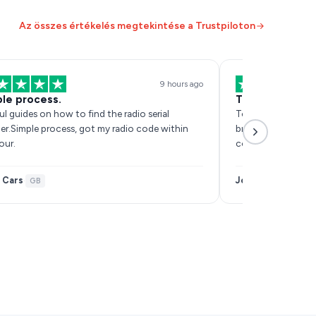
Az összes értékelés megtekintése a Trustpiloton
9 hours ago
le process.
Todo el servic
ul guides on how to find the radio serial
Todo el servicio m
r.Simple process, got my radio code within
brevedad y mi rad
our.
correctamente
 Cars
Jonathan Pastrana
·
GB