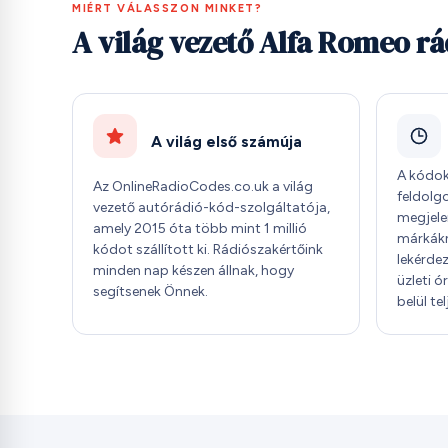
MIÉRT VÁLASSZON MINKET?
A világ vezető Alfa Romeo r
A világ első számúja
A kódok
Az OnlineRadioCodes.co.uk a világ
feldolg
vezető autórádió-kód-szolgáltatója,
megjele
amely 2015 óta több mint 1 millió
márkákn
kódot szállított ki. Rádiószakértőink
lekérde
minden nap készen állnak, hogy
üzleti 
segítsenek Önnek.
belül tel