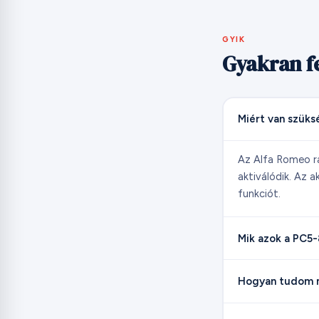
GYIK
Gyakran fe
Miért van szüks
Az Alfa Romeo rá
aktiválódik. Az a
funkciót.
Mik azok a PC5
Hogyan tudom m