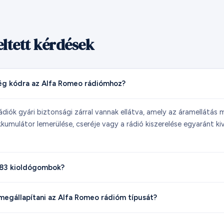
ltett kérdések
ég kódra az Alfa Romeo rádiómhoz?
diók gyári biztonsági zárral vannak ellátva, amely az áramellátá
kkumulátor lemerülése, cseréje vagy a rádió kiszerelése egyaránt ki
-83 kioldógombok?
egállapítani az Alfa Romeo rádióm típusát?