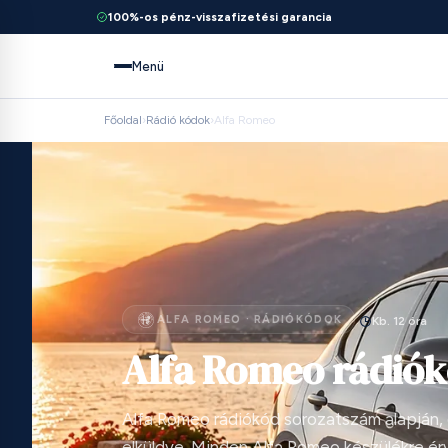
100%-os pénz-visszafizetési garancia
Menü
Főoldal
›
Rádió kódok
›
Alfa Romeo
ALFA ROMEO · RÁDIÓKÓDOK
Kb. 12 óra
Alfa Romeo rádió
Alfa Romeo rádiókód sorozatszám alapján,
elküldve. Minden Alfa Romeo készülékre ér