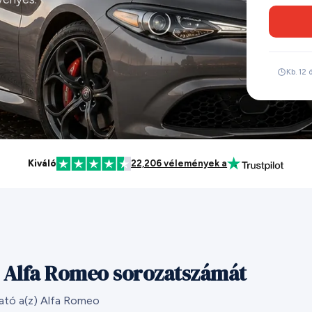
Kb. 12 
Kiváló
22,206 vélemények a
) Alfa Romeo sorozatszámát
ható a(z) Alfa Romeo