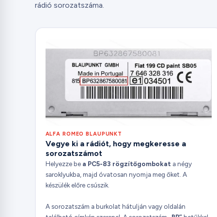
rádió sorozatszáma.
ALFA ROMEO BLAUPUNKT
Vegye ki a rádiót, hogy megkeresse a
sorozatszámot
Helyezze be
a PC5-83 rögzítőgombokat
a négy
saroklyukba, majd óvatosan nyomja meg őket. A
készülék előre csúszik.
A sorozatszám a burkolat hátulján vagy oldalán
található címkén szerepel. A sorozatszám
„BP”
betűkkel