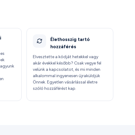
i
Élethosszig tartó
hozzáférés
jes
Elvesztette a kódját hetekkel vagy
sek
akár évekkel később? Csak vegye fel
 vagyunk
velünk a kapcsolatot, és mi minden
alkalommal ingyenesen újraküldjük
en
Önnek. Egyetlen vásárlással életre
szóló hozzáférést kap.