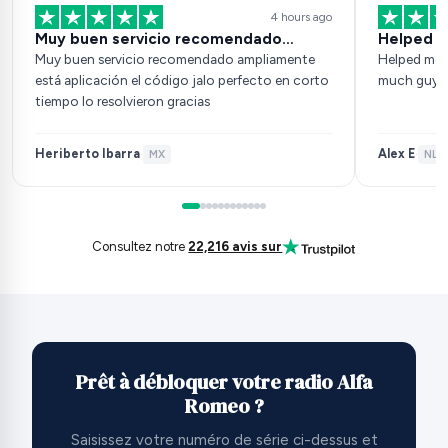
4 hours ago
Muy buen servicio recomendado…
Helped m
Muy buen servicio recomendado ampliamente
Helped me 
está aplicación el código jalo perfecto en corto
much guys
tiempo lo resolvieron gracias
Heriberto Ibarra
Alex E
·
MX
·
NL
·
Consultez notre
22,216 avis sur
Prêt à débloquer votre radio Alfa
Romeo ?
Saisissez votre numéro de série ci-dessus et