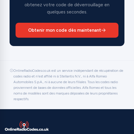
obtenez votre code de déverrouillage en
quelques secondes.
Obtenir mon code dès maintenant
OnlineRadioCodes.co.uk est un service indépendant de récupération de
codes radio et n'est affilié ni à Stellantis N.V., ni à Alfa Romeo
Automobiles S.p.A., ni à aucune de leurs filiales. Tous les codes radio
proviennent de bases de données officielles. Alfa Romeo et tous les
noms de modèles sont des marques déposées de leurs propriétaires
respectifs.