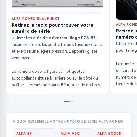
ALFA ROMEO BLAUPUNKT
Retirez la radio pour trouver votre
ALFA ROM
Retirez l
numéro de série
numéro d
Utilisez
les clés de déverrouillage PC5-83
,
Utilisez le
insérez-les dans les quatre trous situés aux coins
pour faire gl
et exercez une légère pression. L'appareil glisse
vers l'avant.
Le numéro 
de caractèr
Le numéro de série figure sur l'étiquette
numéro de s
autocollante située à l'arrière ou sur le côté du
l'arrière du 
boîtier. Il commence par
« BP »,
suivi de chiffres.
À QUOI RESSEMBLE VOTRE NUMÉRO DE SÉRIE ALFA ROMEO
ALFA BP
ALFA A2C
ALFA BOSCH