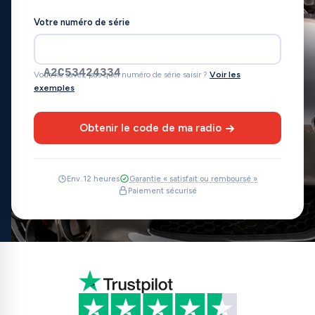
Votre numéro de série
A2C53424334
Vous ne savez pas quel numéro de série saisir ?
Voir les
exemples
Obtenir le code de ma radio
Env. 12 heures
Garantie « satisfait ou remboursé »
Paiement sécurisé