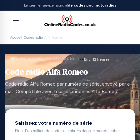
Le premier service mondial
de codes pour autoradios
Accueil
›
Codes radio
›
Alfa Romeo
ALFA ROMEO · CODES RADIO
Env. 12 heures
Code radio Alfa Romeo
Code radio Alfa Romeo par numéro de série, envoyé par e-
mail. Compatible avec tous les modèles Alfa Romeo.
Saisissez votre numéro de série
Plus d'un million de codes distribués dans le monde entier.