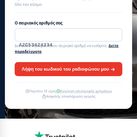
όλο τον κόσμο.
Ο σειριακός αριθμός σας
A2C53424334
Δεν είστε σίγουροι ποιον σειριακό αριθμό να εισάγετε;
Δείτε
παραδείγματα
Λήψη του κωδικού του ραδιοφώνου μου
Περίπου 12 ώρες
Εγγύηση επιστροφής χρημάτων
Ασφαλής ολοκλήρωση αγοράς