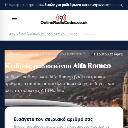
Η κορυφαία υπηρεσία
κωδικών για ραδιόφωνα αυτοκινήτων
παγκοσμίως
Αρχική σελίδα
›
Κωδικοί ραδιοεπικοινωνίας
›
Alfa Romeo
ALFA ROMEO · ΚΩΔΙΚΟΊ ΡΑΔΙΟΦΏΝΟΥ
Περίπου 12 ώρες
Κωδικός ραδιοφώνου Alfa Romeo
Κωδικός ραδιοφώνου Alfa Romeo βάσει σειριακού
αριθμού, ο οποίος αποστέλλεται μέσω email. Ισχύει για
όλες τις συσκευές Alfa Romeo.
Εισάγετε τον σειριακό αριθμό σας
Έχουν παραδοθεί πάνω από 1 εκατομμύριο κωδικοί σε