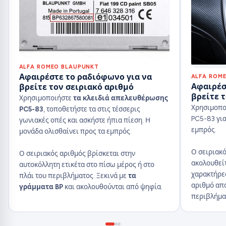
ALFA ROMEO BLAUPUNKT
Αφαιρέστε το ραδιόφωνο για να
ALFA ROM
Αφαιρέσ
βρείτε τον σειριακό αριθμό
βρείτε 
Χρησιμοποιήστε
τα κλειδιά απελευθέρωσης
Χρησιμοπο
PC5-83
, τοποθετήστε τα στις τέσσερις
PC5-83 για
γωνιακές οπές και ασκήστε ήπια πίεση. Η
εμπρός.
μονάδα ολισθαίνει προς τα εμπρός.
Ο σειριακό
Ο σειριακός αριθμός βρίσκεται στην
ακολουθεί
αυτοκόλλητη ετικέτα στο πίσω μέρος ή στο
χαρακτήρες
πλάι του περιβλήματος. Ξεκινά με
τα
αριθμό από
γράμματα BP
και ακολουθούνται από ψηφία.
περιβλήμα