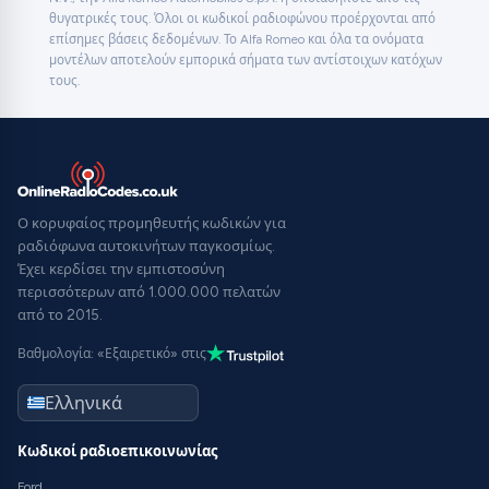
θυγατρικές τους. Όλοι οι κωδικοί ραδιοφώνου προέρχονται από
επίσημες βάσεις δεδομένων. Το Alfa Romeo και όλα τα ονόματα
μοντέλων αποτελούν εμπορικά σήματα των αντίστοιχων κατόχων
τους.
Ο κορυφαίος προμηθευτής κωδικών για
ραδιόφωνα αυτοκινήτων παγκοσμίως.
Έχει κερδίσει την εμπιστοσύνη
περισσότερων από 1.000.000 πελατών
από το 2015.
Βαθμολογία: «Εξαιρετικό» στις
Κωδικοί ραδιοεπικοινωνίας
Ford