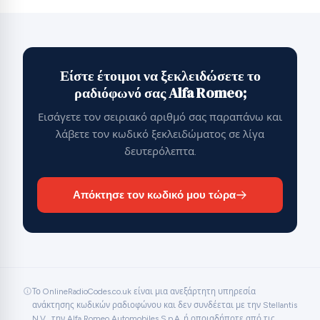
Είστε έτοιμοι να ξεκλειδώσετε το
ραδιόφωνό σας Alfa Romeo;
Εισάγετε τον σειριακό αριθμό σας παραπάνω και
λάβετε τον κωδικό ξεκλειδώματος σε λίγα
δευτερόλεπτα.
Απόκτησε τον κωδικό μου τώρα
Το OnlineRadioCodes.co.uk είναι μια ανεξάρτητη υπηρεσία
ανάκτησης κωδικών ραδιοφώνου και δεν συνδέεται με την Stellantis
N.V., την Alfa Romeo Automobiles S.p.A. ή οποιαδήποτε από τις