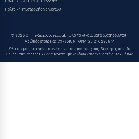
Πολιτική σχετικά με τα cookies
Πολιτική επιστροφής χρημάτων
© 2026 OnlineRadioCodes.co.uk · Όλα τα δικαιώματα διατηρούνται ·
Αριθμός εταιρείας 09736186 · ΑΦΜ GB 246 2256 14
Όλα τα εμπορικά σήματα ανήκουν στους αντίστοιχους ιδιοκτήτες τους. Το
OnlineRadioCodes.co.uk δεν συνδέεται με κανέναν κατασκευαστή αυτοκινήτων.