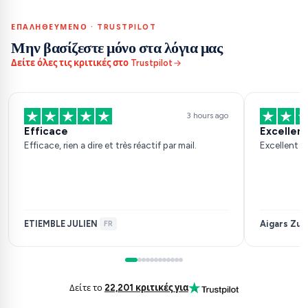
ΕΠΑΛΗΘΕΥΜΈΝΟ · TRUSTPILOT
Μην βασίζεστε μόνο στα λόγια μας
Δείτε όλες τις κριτικές στο Trustpilot
3 hours ago
Efficace
Excellent
Efficace, rien a dire et très réactif par mail.
Excellent s
ETIEMBLE JULIEN
Aigars Zuj
·
FR
Δείτε το
22,201 κριτικές για