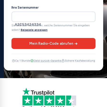
Ihre Seriennummer
A2C53424334
Sie sind sich nicht sicher, welche Seriennummer Sie eingeben
sollen?
Beispiele anzeigen
Mein Radio-Code abrufen
Ca. 1 Stunde
Geld-zurück-Garantie
Sichere Kaufabwicklung