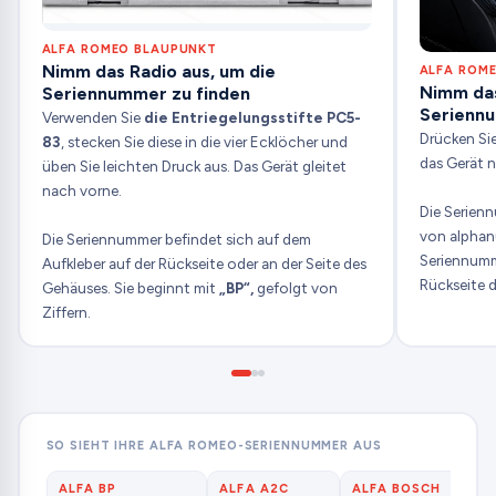
ALFA ROMEO BLAUPUNKT
Nimm das Radio aus, um die
ALFA ROM
Nimm das
Seriennummer zu finden
Seriennu
Verwenden Sie
die Entriegelungsstifte PC5-
Drücken Si
83
, stecken Sie diese in die vier Ecklöcher und
das Gerät 
üben Sie leichten Druck aus. Das Gerät gleitet
nach vorne.
Die Serien
von alphan
Die Seriennummer befindet sich auf dem
Seriennumme
Aufkleber auf der Rückseite oder an der Seite des
Rückseite 
Gehäuses. Sie beginnt mit
„BP“,
gefolgt von
Ziffern.
SO SIEHT IHRE ALFA ROMEO-SERIENNUMMER AUS
ALFA BP
ALFA A2C
ALFA BOSCH