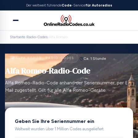
Der weltweit führende
Code
-Service
für Autoradios
Startseite
›
Radio-Codes
›
Alfa Romeo
ALFA ROMEO · RADIO-CODES
Ca. 1 Stunde
Alfa Romeo-Radio-Code
Alfa Romeo-Radio-Code anhand der Seriennummer, per E-
Mail zugestellt. Gilt für alle Alfa Romeo-Geräte.
Geben Sie Ihre Seriennummer ein
Weltweit wurden über 1 Million Codes ausgeliefert.