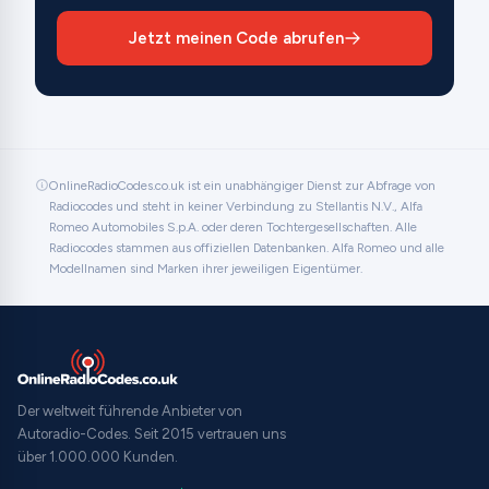
Jetzt meinen Code abrufen
OnlineRadioCodes.co.uk ist ein unabhängiger Dienst zur Abfrage von
Radiocodes und steht in keiner Verbindung zu Stellantis N.V., Alfa
Romeo Automobiles S.p.A. oder deren Tochtergesellschaften. Alle
Radiocodes stammen aus offiziellen Datenbanken. Alfa Romeo und alle
Modellnamen sind Marken ihrer jeweiligen Eigentümer.
Der weltweit führende Anbieter von
Autoradio-Codes. Seit 2015 vertrauen uns
über 1.000.000 Kunden.