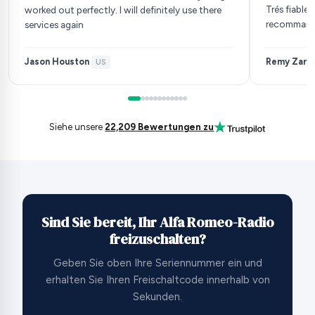
Trés fiable
worked out perfectly. I will definitely use there
recomman
services again
Jason Houston
Remy Zarb
·
US
·
Siehe unsere
22,209 Bewertungen zu
Sind Sie bereit, Ihr Alfa Romeo-Radio
freizuschalten?
Geben Sie oben Ihre Seriennummer ein und
erhalten Sie Ihren Freischaltcode innerhalb von
Sekunden.