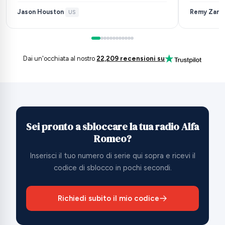
Jason Houston
Remy Zarb
·
US
·
Dai un'occhiata al nostro
22,209 recensioni su
Sei pronto a sbloccare la tua radio Alfa
Romeo?
Inserisci il tuo numero di serie qui sopra e ricevi il
codice di sblocco in pochi secondi.
Richiedi subito il mio codice