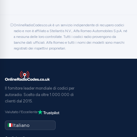
OnlineRadioCodes.co.uk è un servizio indipendente di recupero codici
radio e non è affiliato a Stellantis N.V., Alfa Romeo Automobiles S.p.A. né
a nessuna delle loro controllate. Tutti i codici radio provengono da
banche dati ufficiali. Alfa Romeo e tutti i nomi dei modelli sono marchi
registrati dei rispettivi proprietari.
Il fornitore leader mondiale di codici per
autoradio. Scelto da oltre 1.000.000 di
clienti dal 2015.
Valutato l'Eccellente