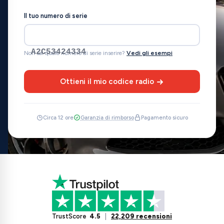
Il tuo numero di serie
A2C53424334
Non sai quale numero di serie inserire?
Vedi gli esempi
Ottieni il mio codice radio
Circa 12 ore
Garanzia di rimborso
Pagamento sicuro
TrustScore
4.5
|
22,209 recensioni