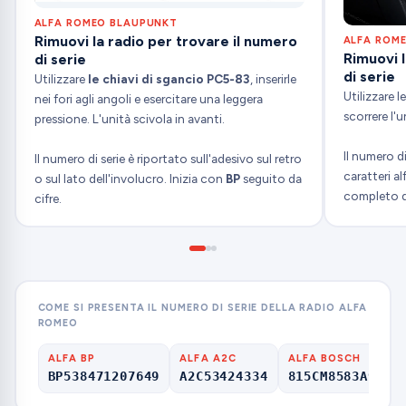
ALFA ROMEO BLAUPUNKT
Rimuovi la radio per trovare il numero
ALFA ROM
Rimuovi l
di serie
di serie
Utilizzare
le chiavi di sgancio PC5-83
, inserirle
Utilizzare l
nei fori agli angoli e esercitare una leggera
scorrere l'u
pressione. L'unità scivola in avanti.
Il numero di
Il numero di serie è riportato sull'adesivo sul retro
caratteri al
o sul lato dell'involucro. Inizia con
BP
seguito da
completo da
cifre.
COME SI PRESENTA IL NUMERO DI SERIE DELLA RADIO ALFA
ROMEO
ALFA BP
ALFA A2C
ALFA BOSCH
BP538471207649
A2C53424334
815CM8583A9207