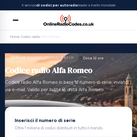
Il servizio
di codici per autoradio
leader a livello mondiale
Home
›
Codici radio
›
Alfa Romeo
ALFA ROMEO · CODICI RADIO
Circa 12 ore
Codice radio Alfa Romeo
Codice radio Alfa Romeo in base al numero di serie, inviato
via e-mail. Valido per tutte le unità Alfa Romeo.
Inserisci il numero di serie
Oltre 1 milione di codici distribuiti in tutto il mondo.