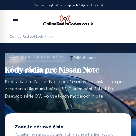
Svetovo najlepší servis
pre kódy autorádií
Domov
›
Rádiové kódy
›
Nissan
NISSAN · RÁDIOVÉ KÓDY
Pribl. 6 hodín
Kódy rádia pre Nissan Note
Kód rádia pre Nissan Note podľa sériového čísla. Platí pre
zariadenia Blaupunkt série BP, Clarion sérií PN a PP a
Daewoo série DW vo všetkých modeloch Note.
Zadajte sériové číslo
Po celom svete bolo doručených viac ako 1 milión kódov.