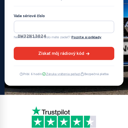
Vaše sériové číslo
DW32N13024
Neviete, aké sériové číslo máte zadať?
Pozrite si príklady
Získať môj rádiový kód
Pribl. 6 hodín
Záruka vrátenia peňazí
Bezpečná platba