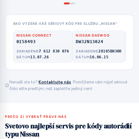
AKO VYZERÁ VÁŠ SÉRIOVÝ KÓD PRE SLUŽBU „NISSAN“
NISSAN CONNECT
NISSAN DAEWOO
NISS
0158493
DW32N13024
CL0
7 612 830 076
28185BH30D
ZARIADENIE
ZARIADENIE
MODE
13.07.26
16.06.15
DÁTUM
DÁTUM
Nenašli ste to?
Kontaktujte nás
. Pomôžeme vám nájsť sériové
číslo ešte predtým, než zaplatíte jediný cent.
PREČO SI VYBRAŤ PRÁVE NÁS
Svetovo najlepší servis pre kódy autorádií
typu Nissan