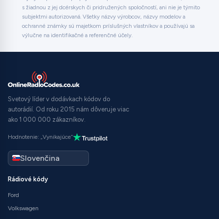
s žiadnou z jej dcérskych či pridružených spoločností, ani nie je týmito
subjektmi autorizovaná. Všetky názvy výrobcov, názvy modelov a
ochranné známky sú majetkom príslušných vlastníkov a používajú sa
výlučne na identifikačné a referenčné účely.
Svetový líder v dodávkach kódov do
autorádií. Od roku 2015 nám dôveruje viac
ako 1 000 000 zákazníkov.
Hodnotenie: „Vynikajúce“
Rádiové kódy
Ford
Volkswagen