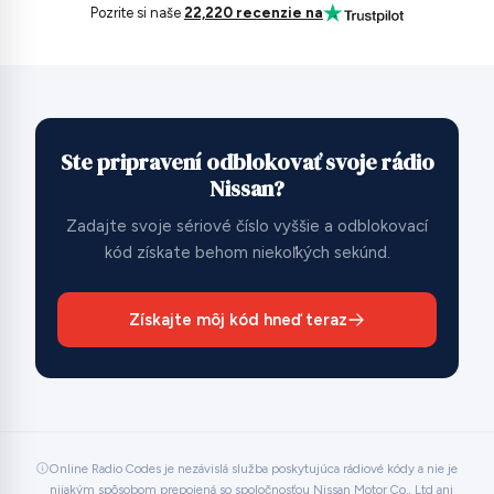
Pozrite si naše
22,220 recenzie na
Ste pripravení odblokovať svoje rádio
Nissan?
Zadajte svoje sériové číslo vyššie a odblokovací
kód získate behom niekoľkých sekúnd.
Získajte môj kód hneď teraz
Online Radio Codes je nezávislá služba poskytujúca rádiové kódy a nie je
nijakým spôsobom prepojená so spoločnosťou Nissan Motor Co., Ltd ani