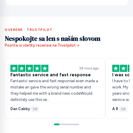
OVERENÉ · TRUSTPILOT
Nespokojte sa len s naším slovom
Pozrite si všetky recenzie na Trustpilot
38 mins ago
Fantastic service and fast response
I was sce
Fantastic service and fast responseI even made a
I have to b
mistake an gave the wrong serial number and
work. My da
they helped me with a brand new codeWould
years since
definitely use this se…
service was
Dan Cabby
A R
·
GB
·
GB