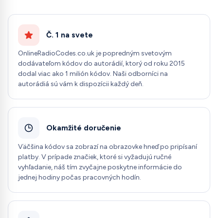
Č. 1 na svete
OnlineRadioCodes.co.uk je popredným svetovým
dodávateľom kódov do autorádií, ktorý od roku 2015
dodal viac ako 1 milión kódov. Naši odborníci na
autorádiá sú vám k dispozícii každý deň.
Okamžité doručenie
Väčšina kódov sa zobrazí na obrazovke hneď po pripísaní
platby. V prípade značiek, ktoré si vyžadujú ručné
vyhľadanie, náš tím zvyčajne poskytne informácie do
jednej hodiny počas pracovných hodín.