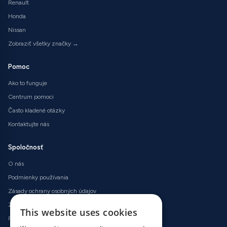
Renault
Honda
Nissan
Zobraziť všetky značky →
Pomoc
Ako to funguje
Centrum pomoci
Často kladené otázky
Kontaktujte nás
Spoločnosť
O nás
Podmienky používania
Zásady ochrany osobných údajov
Zásady používania súborov cookie
This website uses cookies
Podmienky vrátenia peňazí