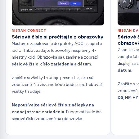
NISSAN CONNECT
NISSAN D
Sériové číslo si prečítajte z obrazovky
Sériové č
obrazov
Nastavte zapaľovanie do polohy ACC a zapnite
Zapnite zap
rádio. Trikrát zadajte ľubovoľný nesprávny 4-
zadajte ľu
miestny kód. Obrazovka sa uzamkne a zobrazí
displeji sa 
sériové číslo
,
číslo zariadenia
a
dátum
.
dátum
.
Zapíšte si všetky tri údaje presne tak, ako sú
Zapíšte si v
zobrazené. Na získanie kódu budete potrebovať
zobrazené. 
všetky tri údaje.
DS
,
HP
,
HY
Nepoužívajte sériové číslo z nálepky na
zadnej strane zariadenia
. Fungovať bude iba
sériové číslo zobrazené na obrazovke.