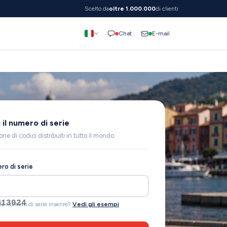
Scelto da
oltre 1.000.000
di clienti
E-mail
Chat
i il numero di serie
ione di codici distribuiti in tutto il mondo.
ero di serie
4090001747
le numero di serie inserire?
Vedi gli esempi