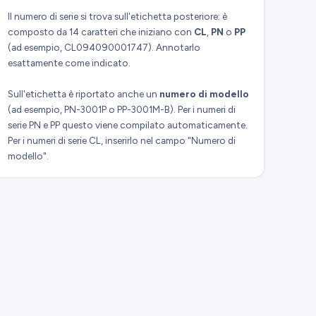
Il numero di serie si trova sull'etichetta posteriore: è
composto da 14 caratteri che iniziano con
CL
,
PN
o
PP
(ad esempio, CL094090001747). Annotarlo
esattamente come indicato.
Sull'etichetta è riportato anche un
numero di modello
(ad esempio, PN-3001P o PP-3001M-B). Per i numeri di
serie PN e PP questo viene compilato automaticamente.
Per i numeri di serie CL, inserirlo nel campo "Numero di
modello".