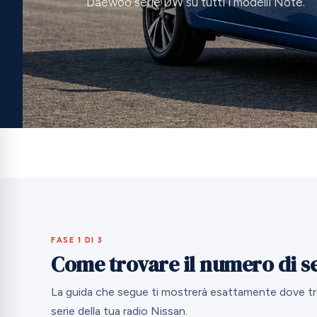
Daewoo serie DW su tutti i modelli Note.
FASE 1 DI 3
Come trovare il numero di se
La guida che segue ti mostrerà esattamente dove tro
serie della tua radio Nissan.