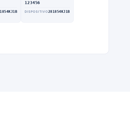
8
123456
1854KJ1B
281854KJ1B
DISPOSITIVO