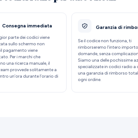
Consegna immediata
Garanzia di rimbo
ior parte dei codici viene
Se il codice non funziona, ti
zzata sullo schermo non
rimborseremo l'intero importo
il pagamento viene
domande, senza complicazion
ato. Per i marchi che
Siamo una delle pochissime a
no una ricerca manuale, il
specializzate in codici radio a o
team provvede solitamente a
una garanzia di rimborso total
 entro un’ora durante l’orario di
ogni ordine.