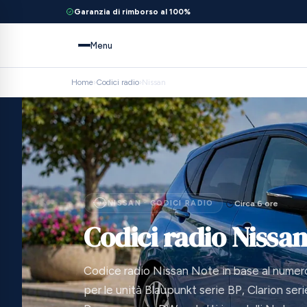
Garanzia di rimborso al 100%
Menu
Home
›
Codici radio
›
Nissan
NISSAN · CODICI RADIO
Circa 6 ore
Codici radio Nissa
Codice radio Nissan Note in base al numero 
per le unità Blaupunkt serie BP, Clarion ser