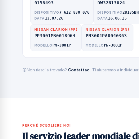
0158493
DW32N13024
7 612 830 076
28185BH
DISPOSITIVO
DISPOSITIVO
13.07.26
16.06.15
DATA
DATA
NISSAN CLARION (PP)
NISSAN CLARION (PN)
PP3001MB0018964
PN3001PA0040363
PN-3001P
PN-3001P
MODELLO
MODELLO
Non riesci a trovarlo?
Contattaci
. Ti aiuteremo a individua
PERCHÉ SCEGLIERE NOI
Il servizio leader mondiale d