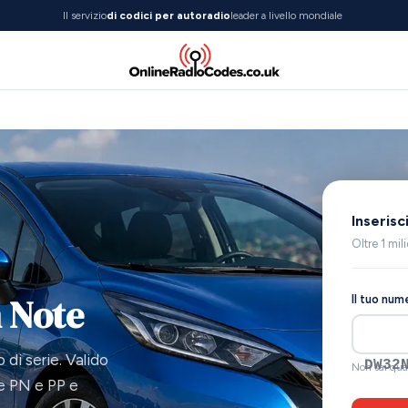
Il servizio
di codici per autoradio
leader a livello mondiale
Inserisc
Oltre 1 mil
n Note
Il tuo num
di serie. Valido
CL09
Non sai qua
ie PN e PP e