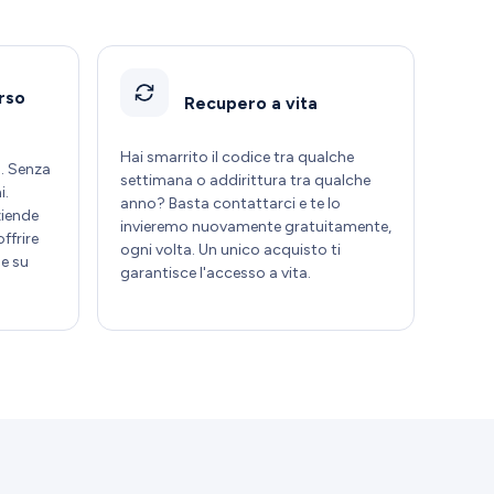
rso
Recupero a vita
Hai smarrito il codice tra qualche
. Senza
settimana o addirittura tra qualche
i.
anno? Basta contattarci e te lo
ziende
invieremo nuovamente gratuitamente,
ffrire
ogni volta. Un unico acquisto ti
e su
garantisce l'accesso a vita.