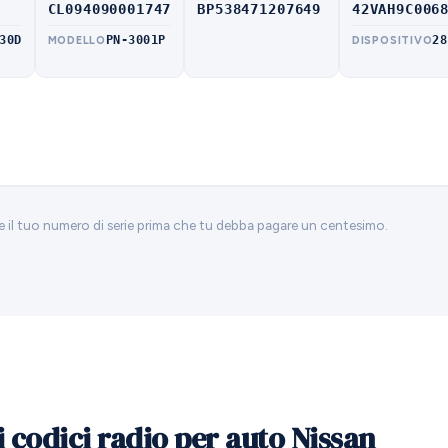
CL094090001747
BP538471207649
42VAH9C006
30D
PN-3001P
28
MODELLO
DISPOSITIVO
re il tuo numero di serie prima che tu debba pagare un centesimo.
i codici radio per auto Nissan