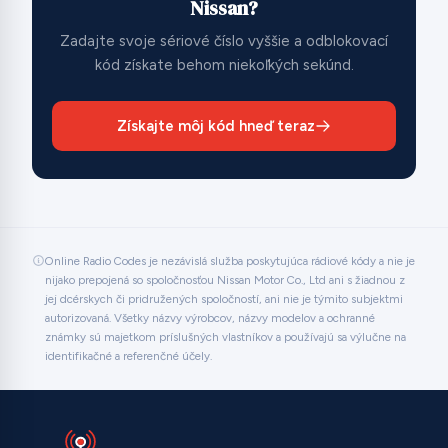
Nissan?
Zadajte svoje sériové číslo vyššie a odblokovací
kód získate behom niekoľkých sekúnd.
Získajte môj kód hneď teraz
Online Radio Codes je nezávislá služba poskytujúca rádiové kódy a nie je
nijako prepojená so spoločnosťou Nissan Motor Co., Ltd ani s žiadnou z
jej dcérskych či pridružených spoločností, ani nie je týmito subjektmi
autorizovaná. Všetky názvy výrobcov, názvy modelov a ochranné
známky sú majetkom príslušných vlastníkov a používajú sa výlučne na
identifikačné a referenčné účely.