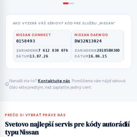
AKO VYZERÁ VÁŠ SÉRIOVÝ KÓD PRE SLUŽBU „NISSAN“
NISSAN CONNECT
NISSAN DAEWOO
NISS
0158493
DW32N13024
CL0
7 612 830 076
28185BH30D
ZARIADENIE
ZARIADENIE
MODE
13.07.26
16.06.15
DÁTUM
DÁTUM
Nenašli ste to?
Kontaktujte nás
. Pomôžeme vám nájsť sériové
číslo ešte predtým, než zaplatíte jediný cent.
PREČO SI VYBRAŤ PRÁVE NÁS
Svetovo najlepší servis pre kódy autorádií
typu Nissan