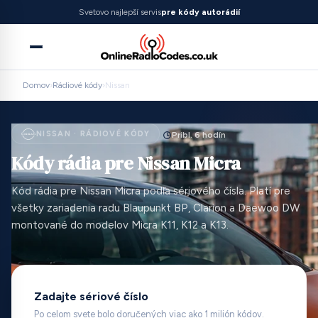
Svetovo najlepší servis
pre kódy autorádií
Domov
›
Rádiové kódy
›
Nissan
NISSAN · RÁDIOVÉ KÓDY
Pribl. 6 hodín
Kódy rádia pre Nissan Micra
Kód rádia pre Nissan Micra podľa sériového čísla. Platí pre
všetky zariadenia radu Blaupunkt BP, Clarion a Daewoo DW
montované do modelov Micra K11, K12 a K13.
Zadajte sériové číslo
Po celom svete bolo doručených viac ako 1 milión kódov.