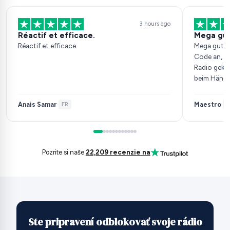
3 hours ago
Réactif et efficace.
Mega gu
Réactif et efficace.
Mega gut, 
Code an, h
Radio gekau
beim Händle
Anais Samar
Maestro
·
FR
·
D
Pozrite si naše
22,209 recenzie na
Ste pripravení odblokovať svoje rádio