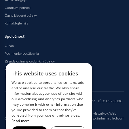
Ako to funguje
Centrum pomoci
Často kladené otázky
Kontaktujte nás
Spoločnosť
O nás
Podmienky používania
Zásady ochrany osobných údajov
Zásady používania súborov cookie
This website uses cookies
Podmienky vrátenia peňazí
We use cookies to personalise content, ads
and to analyse our traffic. We also share
information about your use of our site with
our advertising and analytics partners who
© 2026 OnlineRadioCodes.co.uk · Všetky práva vyhradené · IČO: 09736186 ·
may combine it with other information that
DIČ: GB 246 2256 14
you’ve provided to them or that they’ve
Všetky ochranné známky sú vlastníctvom príslušných vlastníkov. Web
collected from your use of their services.
OnlineRadioCodes.co.uk nie je nijakým spôsobom prepojený so žiadnym výrobcom
Read more
automobilov.