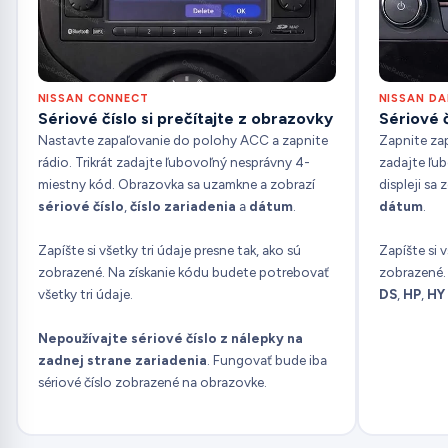
NISSAN CONNECT
NISSAN D
Sériové číslo si prečítajte z obrazovky
Sériové č
Nastavte zapaľovanie do polohy ACC a zapnite
Zapnite zap
rádio. Trikrát zadajte ľubovoľný nesprávny 4-
zadajte ľu
miestny kód. Obrazovka sa uzamkne a zobrazí
displeji sa 
sériové číslo
,
číslo zariadenia
a
dátum
.
dátum
.
Zapíšte si všetky tri údaje presne tak, ako sú
Zapíšte si v
zobrazené. Na získanie kódu budete potrebovať
zobrazené. 
všetky tri údaje.
DS
,
HP
,
HY
Nepoužívajte sériové číslo z nálepky na
zadnej strane zariadenia
. Fungovať bude iba
sériové číslo zobrazené na obrazovke.