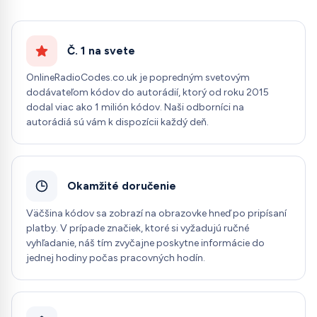
Č. 1 na svete
OnlineRadioCodes.co.uk je popredným svetovým
dodávateľom kódov do autorádií, ktorý od roku 2015
dodal viac ako 1 milión kódov. Naši odborníci na
autorádiá sú vám k dispozícii každý deň.
Okamžité doručenie
Väčšina kódov sa zobrazí na obrazovke hneď po pripísaní
platby. V prípade značiek, ktoré si vyžadujú ručné
vyhľadanie, náš tím zvyčajne poskytne informácie do
jednej hodiny počas pracovných hodín.