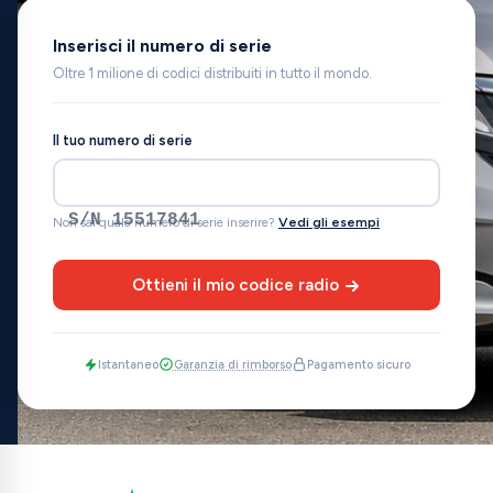
Inserisci il numero di serie
Oltre 1 milione di codici distribuiti in tutto il mondo.
Il tuo numero di serie
S/N 15517841
Non sai quale numero di serie inserire?
Vedi gli esempi
Ottieni il mio codice radio
Istantaneo
Garanzia di rimborso
Pagamento sicuro