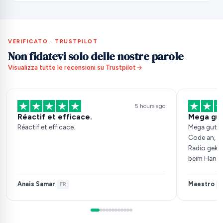
VERIFICATO · TRUSTPILOT
Non fidatevi solo delle nostre parole
Visualizza tutte le recensioni su Trustpilot
5 hours ago
Réactif et efficace.
Mega gu
Réactif et efficace.
Mega gut, 
Code an, h
Radio gekau
beim Händle
Anais Samar
Maestro
·
FR
·
D