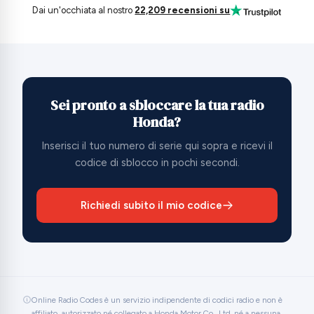
Dai un'occhiata al nostro
22,209 recensioni su
Sei pronto a sbloccare la tua radio
Honda?
Inserisci il tuo numero di serie qui sopra e ricevi il
codice di sblocco in pochi secondi.
Richiedi subito il mio codice
Online Radio Codes è un servizio indipendente di codici radio e non è
affiliato, autorizzato né collegato a Honda Motor Co., Ltd. né a nessuna