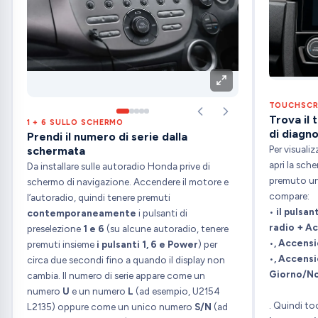
TOUCHSCRE
Trova il 
1 + 6 SULLO SCHERMO
di diagno
Prendi il numero di serie dalla
Per visualiz
schermata
apri la sch
Da installare sulle autoradio Honda prive di
premuto un
schermo di navigazione. Accendere il motore e
compare:
l’autoradio, quindi tenere premuti
•
il pulsan
contemporaneamente
i pulsanti di
radio + A
preselezione
1 e 6
(su alcune autoradio, tenere
•
, Accens
premuti insieme
i
pulsanti 1, 6 e Power
) per
•
, Accensi
circa due secondi fino a quando il display non
Giorno/N
cambia. Il numero di serie appare come un
numero
U
e un numero
L
(ad esempio, U2154
. Quindi t
L2135) oppure come un unico numero
S/N
(ad