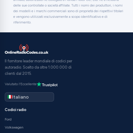
delle sue controllate o società affiliate. Tutti i nomi dei produttori, i nomi
dei modelli e i marchi commerciali sono di proprietà dei rispettivi titolari
e vengono utilizzati esclusivamente a scopo identificativo e di
riferimento.
Il fornitore leader mondiale di codici per
autoradio. Scelto da oltre 1.000.000 di
clienti dal 2015.
Valutato l'Eccellente
Codici radio
Ford
Volkswagen