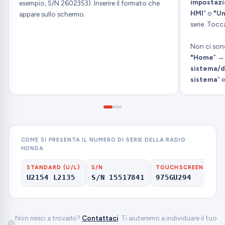
impostazi
esempio, S/N 2602353). Inserire il formato che
HMI
" o
"Un
appare sullo schermo.
serie. Toc
Non ci son
"Home
" 
sistema/d
sistema
" e
COME SI PRESENTA IL NUMERO DI SERIE DELLA RADIO
HONDA
STANDARD (U/L)
S/N
TOUCHSCREEN
NA
U2154 L2135
S/N 15517841
975GU294
HF
Non riesci a trovarlo?
Contattaci
. Ti aiuteremo a individuare il tuo