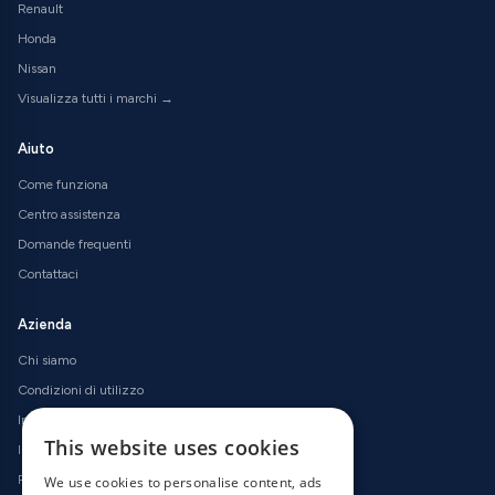
Renault
Honda
Nissan
Visualizza tutti i marchi →
Aiuto
Come funziona
Centro assistenza
Domande frequenti
Contattaci
Azienda
Chi siamo
Condizioni di utilizzo
Informativa sulla privacy
This website uses cookies
Informativa sui cookie
Politica di rimborso
We use cookies to personalise content, ads