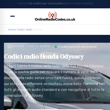
Scelto da
oltre 1.000.000
di clienti
Home
›
Codici radio
›
Honda
HONDA · CODICI RADIO
Visualizzazione immediata
Codici radio Honda Odyssey
Ottieni subito il codice della radio della tua Honda Odyssey.
Segui la nostra guida per ricavare il numero di serie dal
display della radio senza smontare l'unità, quindi inseriscilo
qui sotto per ottenere un risultato immediato. Funziona con
tutti gli impianti audio standard e con navigatore di tutte le
generazioni di Odyssey.