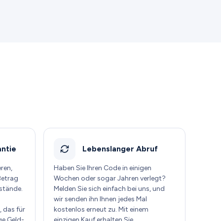
ntie
Lebenslanger Abruf
eren,
Haben Sie Ihren Code in einigen
Betrag
Wochen oder sogar Jahren verlegt?
stände.
Melden Sie sich einfach bei uns, und
wir senden ihn Ihnen jedes Mal
 das für
kostenlos erneut zu. Mit einem
ge Geld-
einzigen Kauf erhalten Sie