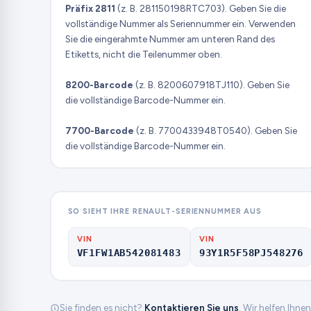
Präfix 2811
(z. B. 281150198RTC703). Geben Sie die
vollständige Nummer als Seriennummer ein. Verwenden
Sie die eingerahmte Nummer am unteren Rand des
Etiketts, nicht die Teilenummer oben.
8200-Barcode
(z. B. 8200607918TJ110). Geben Sie
die vollständige Barcode-Nummer ein.
7700-Barcode
(z. B. 7700433948T0540). Geben Sie
die vollständige Barcode-Nummer ein.
SO SIEHT IHRE RENAULT-SERIENNUMMER AUS
VIN
VIN
VF1FW1AB542081483
93Y1R5F58PJ548276
Sie finden es nicht?
Kontaktieren Sie uns
. Wir helfen Ihne