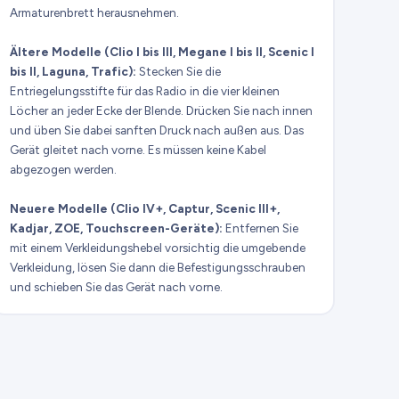
Armaturenbrett herausnehmen.
Ältere Modelle (Clio I bis III, Megane I bis II, Scenic I
bis II, Laguna, Trafic):
Stecken Sie die
Entriegelungsstifte für das Radio in die vier kleinen
Löcher an jeder Ecke der Blende. Drücken Sie nach innen
und üben Sie dabei sanften Druck nach außen aus. Das
Gerät gleitet nach vorne. Es müssen keine Kabel
abgezogen werden.
Neuere Modelle (Clio IV+, Captur, Scenic III+,
Kadjar, ZOE, Touchscreen-Geräte):
Entfernen Sie
mit einem Verkleidungshebel vorsichtig die umgebende
Verkleidung, lösen Sie dann die Befestigungsschrauben
und schieben Sie das Gerät nach vorne.