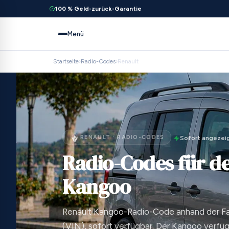
100 % Geld-zurück-Garantie
Menü
Startseite
›
Radio-Codes
›
Renault
RENAULT · RADIO-CODES
Sofort angezei
Radio-Codes für d
Kangoo
Renault Kangoo-Radio-Code anhand der F
(VIN), sofort verfügbar. Der Kangoo verfüg