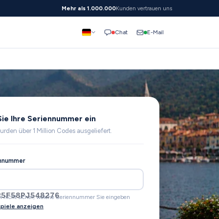
Mehr als 1.000.000
Kunden vertrauen uns
E-Mail
Chat
ie Ihre Seriennummer ein
urden über 1 Million Codes ausgeliefert.
ennummer
SR1E5LM262800
ch nicht sicher, welche Seriennummer Sie eingeben
spiele anzeigen