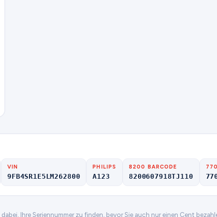
VIN
PHILIPS
8200 BARCODE
77
9FB4SR1E5LM262800
A123
8200607918TJ110
77
n dabei, Ihre Seriennummer zu finden, bevor Sie auch nur einen Cent bezahl