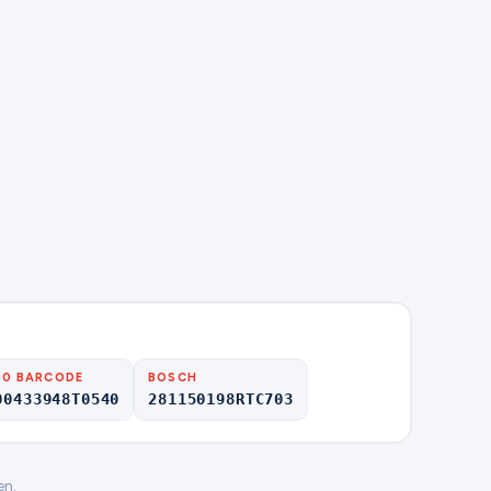
00 BARCODE
BOSCH
00433948T0540
281150198RTC703
en.