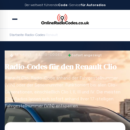
Der weltweit führende
Code
-Service
für Autoradios
Startseite
›
Radio-Codes
›
Renault
RENAULT · RADIO-CODES
Sofort angezeigt
Radio-Codes für den Renault Clio
Renault Clio-Radio-Code anhand der Fahrgestellnummer
(VIN) oder der Seriennummer. Funktioniert bei allen Clio-
Generationen, einschließlich Clio I, II, III und IV. Die meisten
Clio-Radios lassen sich sofort anhand Ihrer 17-stelligen
Fahrgestellnummer (VIN) entsperren.