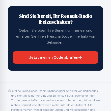
Sind Sie bereit, Ihr Renault-Radio
freizuschalten?
Geben Sie oben Ihre Seriennummer ein und
erhalten Sie Ihren Freischaltcode innerhalb von
Sekunden.
Jetzt meinen Code abrufen
„Online Radio Codes“ ist ein unabhängiger Anbieter von Radiocodes
und steht in keiner Verbindung zu Renault S.A.S. oder einer ihrer
Tochtergesellschaften oder verbundenen Unternehmen, ist von diesen
nicht autorisiert und steht auch nicht unter deren Aufsicht. Alle
Herstellernamen, Modellbezeichnungen und Markenzeichen sind