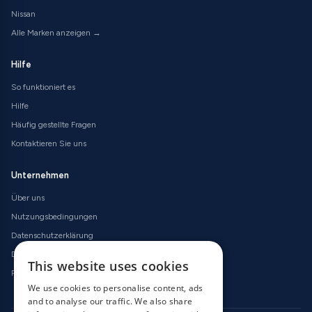
Nissan
Alle Marken anzeigen →
Hilfe
So funktioniert es
Hilfe
Häufig gestellte Fragen
Kontaktieren Sie uns
Unternehmen
Über uns
Nutzungsbedingungen
Datenschutzerklärung
Datenschutzerklärung
This website uses cookies
Rückerstattungsrichtlinien
We use cookies to personalise content, ads
and to analyse our traffic. We also share