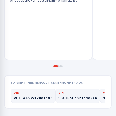
eingegebene Fahrgestellnummer korrekt ist.
SO SIEHT IHRE RENAULT-SERIENNUMMER AUS
VIN
VIN
VIN
VF1FW1AB542081483
93Y1R5F58PJ548276
9FB4S