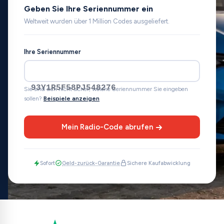
Geben Sie Ihre Seriennummer ein
Weltweit wurden über 1 Million Codes ausgeliefert.
Ihre Seriennummer
93Y1R5F58PJ548276
Sie sind sich nicht sicher, welche Seriennummer Sie eingeben
sollen?
Beispiele anzeigen
Mein Radio-Code abrufen
Sofort
Geld-zurück-Garantie
Sichere Kaufabwicklung