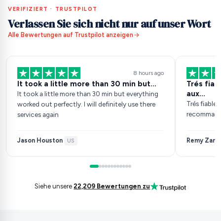
VERIFIZIERT · TRUSTPILOT
Verlassen Sie sich nicht nur auf unser Wort
Alle Bewertungen auf Trustpilot anzeigen
8 hours ago
It took a little more than 30 min but…
Trés fia
aux…
It took a little more than 30 min but everything
Trés fiable
worked out perfectly. I will definitely use there
recomman
services again
Jason Houston
Remy Zarb
·
US
·
Siehe unsere
22,209 Bewertungen zu