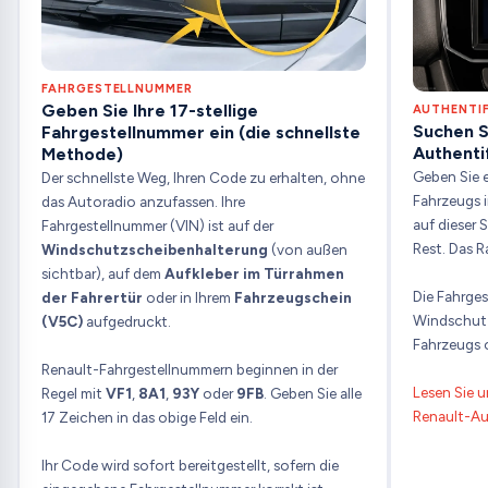
FAHRGESTELLNUMMER
Geben Sie Ihre 17-stellige
AUTHENTI
Suchen S
Fahrgestellnummer ein (die schnellste
Authenti
Methode)
Geben Sie e
Der schnellste Weg, Ihren Code zu erhalten, ohne
Fahrzeugs i
das Autoradio anzufassen. Ihre
auf dieser 
Fahrgestellnummer (VIN) ist auf der
Rest. Das 
Windschutzscheibenhalterung
(von außen
sichtbar), auf dem
Aufkleber im Türrahmen
Die Fahrges
der Fahrertür
oder in Ihrem
Fahrzeugschein
Windschutz
(V5C)
aufgedruckt.
Fahrzeugs o
Renault-Fahrgestellnummern beginnen in der
Lesen Sie u
Regel mit
VF1
,
8A1
,
93Y
oder
9FB
. Geben Sie alle
Renault-Au
17 Zeichen in das obige Feld ein.
Ihr Code wird sofort bereitgestellt, sofern die