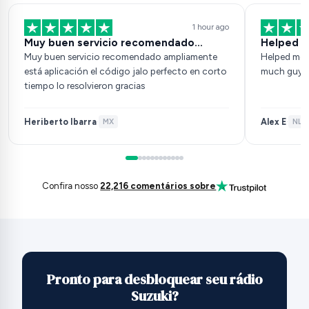
1 hour ago
Muy buen servicio recomendado…
Helped m
Muy buen servicio recomendado ampliamente
Helped me 
está aplicación el código jalo perfecto en corto
much guys
tiempo lo resolvieron gracias
Heriberto Ibarra
Alex E
·
MX
·
NL
·
Confira nosso
22,216 comentários sobre
Pronto para desbloquear seu rádio
Suzuki?