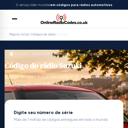
O serviço líder mundial
em códigos para rádios automotivos
Página inicial
›
Códigos de rádio
›
Suzuki
SUZUKI · CÓDIGOS DE RÁDIO
Aprox. 12 horas
Código do rádio Suzuki
Código do rádio Suzuki por número de série, enviado por e-
mail. Funciona com todos os aparelhos Suzuki.
Digite seu número de série
Mais de 1 milhão de códigos entregues em todo o mundo.