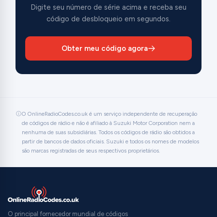
Digite seu número de série acima e receba seu
código de desbloqueio em segundos.
Obter meu código agora
O OnlineRadioCodes.co.uk é um serviço independente de recuperação
de códigos de rádio e não é afiliado à Suzuki Motor Corporation nem a
nenhuma de suas subsidiárias. Todos os códigos de rádio são obtidos a
partir de bancos de dados oficiais. Suzuki e todos os nomes de modelos
são marcas registradas de seus respectivos proprietários.
O principal fornecedor mundial de códigos