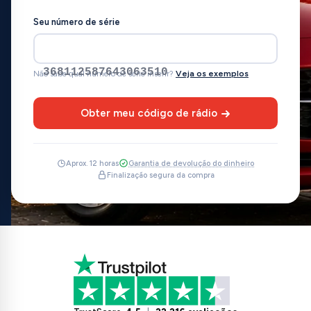
Seu número de série
368112587643063510
Não sabe qual número de série inserir?
Veja os exemplos
Obter meu código de rádio
Aprox. 12 horas
Garantia de devolução do dinheiro
Finalização segura da compra