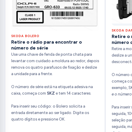
SKODA DA
Retire o
SKODA BOLERO
Retire o rádio para encontrar o
número d
número de série
Retire a mo
Use uma chave de fenda de ponta chata para
deslize a u
levantar com cuidado a moldura ao redor, depois
desconecta
remova os quatro parafusos de fixação e deslize
a unidade para a frente.
O número de
começa c
O número de série está na etiqueta adesiva na
exemplo, 
caixa, começa com
SKZ
e tem 14 caracteres.
e o número
Para inserir seu código: o Bolero solicita a
Para inseri
entrada diretamente ao ser ligado. Digite os
seguida, 10
quatro dígitos e pressione OK.
seleção par
seguida, m