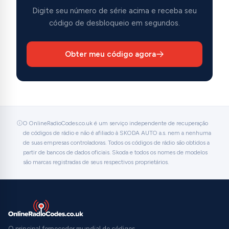
Digite seu número de série acima e receba seu
código de desbloqueio em segundos.
Obter meu código agora
O OnlineRadioCodes.co.uk é um serviço independente de recuperação
de códigos de rádio e não é afiliado à SKODA AUTO a.s. nem a nenhuma
de suas empresas controladoras. Todos os códigos de rádio são obtidos a
partir de bancos de dados oficiais. Skoda e todos os nomes de modelos
são marcas registradas de seus respectivos proprietários.
O principal fornecedor mundial de códigos