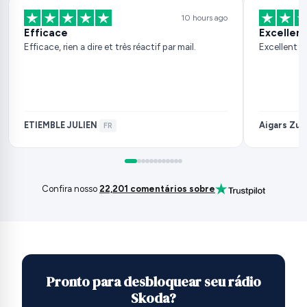
10 hours ago
Efficace
Excellent
Efficace, rien a dire et très réactif par mail.
Excellent s
ETIEMBLE JULIEN
Aigars Zuj
·
FR
Confira nosso
22,201 comentários sobre
Pronto para desbloquear seu rádio
Skoda?