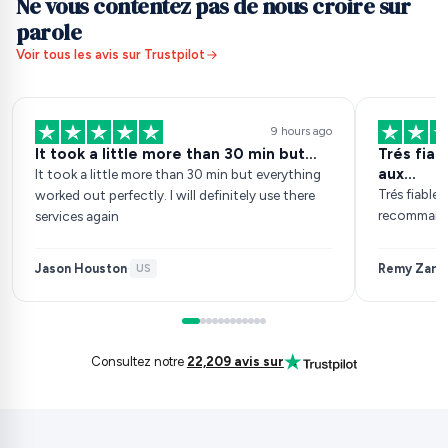
Ne vous contentez pas de nous croire sur
parole
Voir tous les avis sur Trustpilot
9 hours ago
It took a little more than 30 min but…
Trés fia
aux…
It took a little more than 30 min but everything
Trés fiable
worked out perfectly. I will definitely use there
recomman
services again
Jason Houston
Remy Zarb
·
US
·
Consultez notre
22,209 avis sur