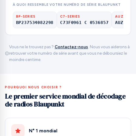
À QUOI RESSEMBLE VOTRE NUMÉRO DE SÉRIE BLAUPUNKT
BP-SERIES
C7-SERIES
AUZ-SERIE
BP237534082298
C73F0961 C 0536857
AUZ1Z1F
Vous ne le trouvez pas ?
Contactez-nous
. Nous vous aiderons à
retrouver votre numéro de série avant que vous ne déboursiez le
moindre centime.
POURQUOI NOUS CHOISIR ?
Le premier service mondial de décodage
de radios Blaupunkt
N° 1 mondial