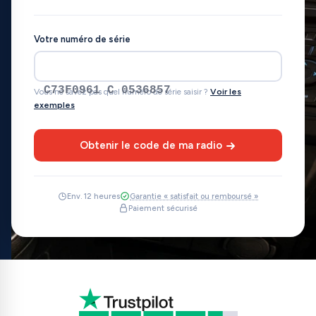
Votre numéro de série
C73F0961 C 0536857
Vous ne savez pas quel numéro de série saisir ?
Voir les
exemples
Obtenir le code de ma radio
Env. 12 heures
Garantie « satisfait ou remboursé »
Paiement sécurisé