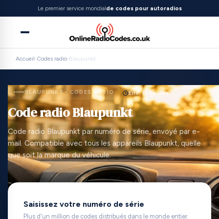
Le premier service mondial
de codes pour autoradios
Accueil
›
Codes radio
›
Blaupunkt
BLAUPUNKT · CODES RADIO
Env. 12 heures
Code radio Blaupunkt
Code radio Blaupunkt par numéro de série, envoyé par e-
mail. Compatible avec tous les appareils Blaupunkt, quelle
que soit la marque du véhicule.
Saisissez votre numéro de série
Plus d'un million de codes distribués dans le monde entier.